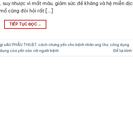
i, suy nhược vì mất máu, giảm sức đề kháng và hệ miễn dị
 mổ cũng đòi hỏi rất […]
TIẾP TỤC ĐỌC
→
 gì sAU PHẪU THUẬT
,
cách chưng yến cho bệnh nhân ung thư
,
công dụng
dụng của yến sào với người bệnh
Để lại bình