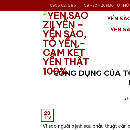
Bỏ
0906 0275 86
08H30 – 20H30 TỪ THỨ 2
qua
nội
YẾN SÀO
dung
YẾN S
CÔNG DỤNG CỦA TỔ
ĐĂ
23
Th9
Vì sao người bệnh sau phẫu thuật cần 