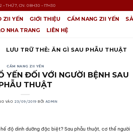
 – THỨ 7, CN: 08H30 – 17H30
 ZII YẾN
GIỚI THIỆU
CẨM NANG ZII YẾN
S
ÀO NHA TRANG
LIÊN HỆ
LƯU TRỮ THẺ:
ĂN GÌ SAU PHẪU THUẬT
CẨM NANG ZII YẾN
 YẾN ĐỐI VỚI NGƯỜI BỆNH SAU
PHẪU THUẬT
NG VÀO
23/09/2019
BỞI
ADMIN
chế độ dinh dưỡng đặc biệt? Sau phẫu thuật, cơ thể người