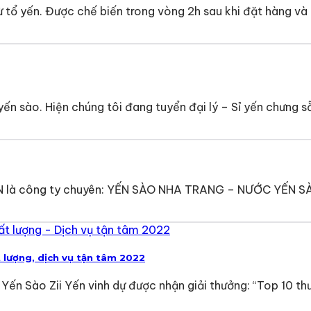
 tổ yến. Được chế biến trong vòng 2h sau khi đặt hàng và
ến sào. Hiện chúng tôi đang tuyển đại lý – Sỉ yến chưng sẵ
ẾN là công ty chuyên: YẾN SÀO NHA TRANG – NƯỚC YẾN
t lượng, dịch vụ tận tâm 2022
ến Sào Zii Yến vinh dự được nhận giải thưởng: “Top 10 thư