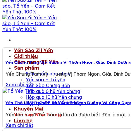
Yến Sào Zii Yến
Giới thiệu
Cẩm nang Zii Yến
Yến Chưng Tam Vị – Hương Vị Thơm Ngon, Giàu Dinh Dưỡng
Sản phẩm
Sản phẩm bán chạy
Yến Chưng Tam Vị – Hương Vị Thơm Ngon, Giàu Dinh Dư
Yến sào – Tổ yến
Xem chi tiết
Yến Sào Chưng Sẵn
Hộp quà 6 hũ Yến chưng
Hộp quà 10 hũ Yến chưng
Hộp quà 12 hũ Yến chưng
Yến Thô Là Gì? Khám Phá Giá Trị Dinh Dưỡng Và Công Dụn
Khuyến Mãi
Yến thô là gì? Yến sào từ lâu đã được biết đến là một
Yến sào Nha Trang
Liên hệ
Xem chi tiết