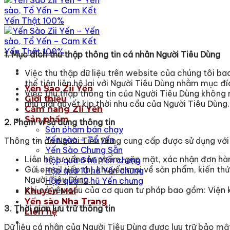
1. Mục đích thu thập thông tin cá nhân Người Tiêu Dùng
Việc thu thập dữ liệu trên website của chúng tôi ba
thể tiện liên hệ lại với Người Tiêu Dùng nhằm mục 
Yến Sào Zii Yến
Việc thu thập thông tin của Người Tiêu Dùng không 
Giới thiệu
như giải quyết kịp thời nhu cầu của Người Tiêu Dùng.
Cẩm nang Zii Yến
Sản phẩm
2. Phạm vi sử dụng thông tin
Sản phẩm bán chạy
Yến sào – Tổ yến
Thông tin do Người Tiêu Dùng cung cấp được sử dụng với
Yến Sào Chưng Sẵn
Liên hệ tư vấn sản phẩm, gặp mặt, xác nhận đơn hàng
Hộp quà 6 hũ Yến chưng
Gửi email tiếp thị, khuyến mại về sản phẩm, kiến thứ
Hộp quà 10 hũ Yến chưng
Người Tiêu Dùng.
Hộp quà 12 hũ Yến chưng
Khi có yêu cầu của cơ quan tư pháp bao gồm: Viện k
Khuyến Mãi
Yến sào Nha Trang
3. Thời gian lưu trữ thông tin
Liên hệ
Dữ liệu cá nhân của Người Tiêu Dùng được lưu trữ bảo mậ