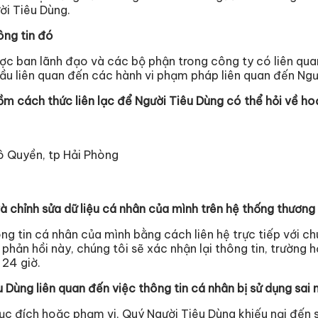
ời Tiêu Dùng.
ông tin đó
ợc ban lãnh đạo và các bộ phận trong công ty có liên qua
u liên quan đến các hành vi phạm pháp liên quan đến Ngư
gồm cách thức liên lạc để Người Tiêu Dùng có thể hỏi về ho
 Quyền, tp Hải Phòng
 chỉnh sửa dữ liệu cá nhân của mình trên hệ thống thương 
g tin cá nhân của mình bằng cách liên hệ trực tiếp với ch
g phản hồi này, chúng tôi sẽ xác nhận lại thông tin, trườn
 24 giờ.
êu Dùng liên quan đến việc thông tin cá nhân bị sử dụng s
 mục đích hoặc phạm vi, Quý Người Tiêu Dùng khiếu nại đến