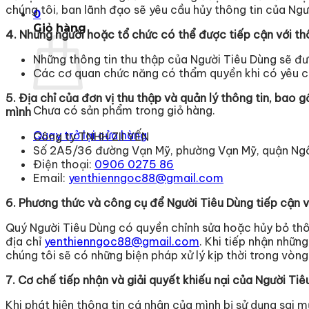
chúng tôi, ban lãnh đạo sẽ yêu cầu hủy thông tin của Ngư
0
Giỏ hàng
4. Những người hoặc tổ chức có thể được tiếp cận với th
Những thông tin thu thập của Người Tiêu Dùng sẽ đư
Các cơ quan chức năng có thẩm quyền khi có yêu cầ
5. Địa chỉ của đơn vị thu thập và quản lý thông tin, bao 
Chưa có sản phẩm trong giỏ hàng.
mình
Quay trở lại cửa hàng
Công ty TNHH ZII YẾN
Số 2A5/36 đường Vạn Mỹ, phường Vạn Mỹ, quận Ngô
Điện thoại:
0906 0275 86
Email:
yenthienngoc88@gmail.com
6. Phương thức và công cụ để Người Tiêu Dùng tiếp cận và
Quý Người Tiêu Dùng có quyền chỉnh sửa hoặc hủy bỏ thôn
địa chỉ
yenthienngoc88@gmail.com
. Khi tiếp nhận nhữn
chúng tôi sẽ có những biện pháp xử lý kịp thời trong vòng
7. Cơ chế tiếp nhận và giải quyết khiếu nại của Người Ti
Khi phát hiện thông tin cá nhân của mình bị sử dụng sai