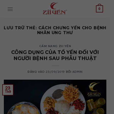
Bỏ
qua
0
nội
dung
LƯU TRỮ THẺ:
CÁCH CHƯNG YẾN CHO BỆNH
NHÂN UNG THƯ
CẨM NANG ZII YẾN
CÔNG DỤNG CỦA TỔ YẾN ĐỐI VỚI
NGƯỜI BỆNH SAU PHẪU THUẬT
ĐĂNG VÀO
23/09/2019
BỞI
ADMIN
23
Th9