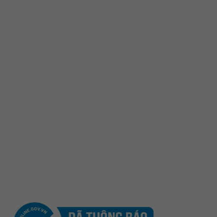
Câu hỏi thường gặp
Liên hệ
Sản phẩm
Yến Trắng Thô
Yến Tinh Chế
Tổ Yến Hồng – Yến Huyết
Yến Chưng Sẵn
Đông trùng Hạ Thảo
Sản Phẩm Khác