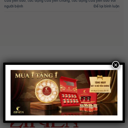
của yến sào
,
tác dụng của yến chưng
,
tác dụng của yến sào với
người bệnh
Để lại bình luận
×