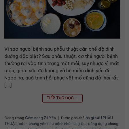
Vì sao người bệnh sau phẫu thuật cần chế độ dinh
dưỡng đặc biệt? Sau phẫu thuật, cơ thể người bệnh
thường rơi vào tình trạng mệt mỏi, suy nhược vì mất
máu, giảm sức đề kháng và hệ miễn dịch yếu đi.
Ngoài ra, quá trình hồi phục vết mổ cũng đòi hỏi rất
[…]
TIẾP TỤC ĐỌC
→
Đăng trong
Cẩm nang Zii Yến
|
Được gắn thẻ
ăn gì sAU PHẪU
THUẬT
,
cách chưng yến cho bệnh nhân ung thư
,
công dụng chung