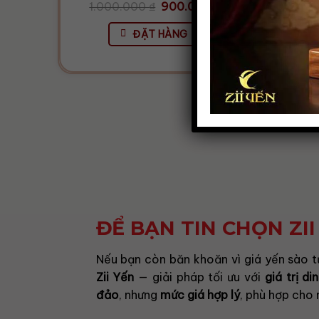
Giá
Giá
1.000.000
₫
900.000
₫
85
gốc
hiện
là:
tại
ĐẶT HÀNG
1.000.000 ₫.
là:
900.000 ₫.
ĐỂ BẠN TIN CHỌN ZII
Nếu bạn còn băn khoăn vì giá yến sào t
Zii Yến
— giải pháp tối ưu với
giá trị d
đảo
, nhưng
mức giá hợp lý
, phù hợp cho 