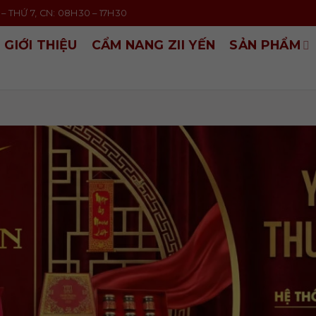
– THỨ 7, CN: 08H30 – 17H30
GIỚI THIỆU
CẨM NANG ZII YẾN
SẢN PHẨM