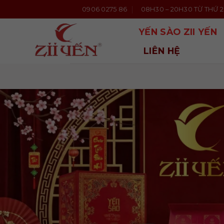
Bỏ
0906 0275 86
08H30 – 20H30 TỪ THỨ 2 
qua
nội
YẾN SÀO ZII YẾN
dung
LIÊN HỆ