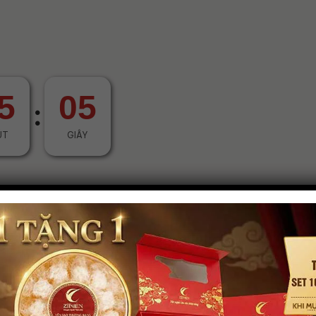
5
03
:
ÚT
GIÂY
-16%
uà 12 Hũ Tổ Yến Đường
Hộp quà 10 Hũ Tổ Yến Nh
Phèn 1250mg
Sâm 3000mg