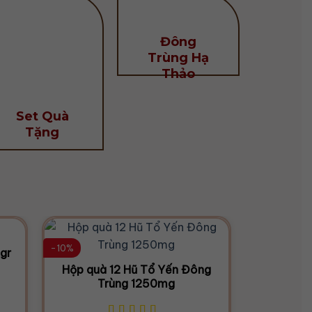
Đông
Trùng Hạ
Thảo
Set Quà
Tặng
-10%
-11%
0gr
Hộp quà 12 Hũ Tổ Yến Đông
Hộp quà
Trùng 1250mg
T