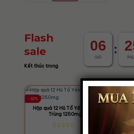
Flash
06
2
:
sale
GIỜ
PH
Kết thúc trong
-10%
-15%
Hộp quà 12 Hũ Tổ Yến Đông
Hộp Q
Trùng 1250mg