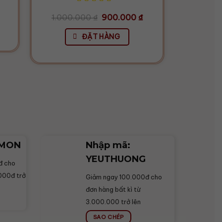
Giá
Giá
1.000.000
₫
900.000
₫
1.350.
gốc
hiện
là:
tại
ĐẶT HÀNG
1.000.000 ₫.
là:
900.000 ₫.
AMON
Nhập mã:
YEUTHUONG
đ cho
000đ trở
Giảm ngay 100.000đ cho
đơn hàng bất kì từ
3.000.000 trở lên
SAO CHÉP