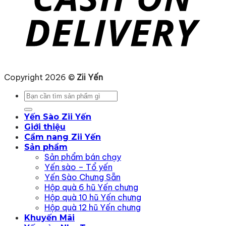
Copyright 2026 ©
Zii Yến
Tìm
kiếm:
Yến Sào Zii Yến
Giới thiệu
Cẩm nang Zii Yến
Sản phẩm
Sản phẩm bán chạy
Yến sào – Tổ yến
Yến Sào Chưng Sẵn
Hộp quà 6 hũ Yến chưng
Hộp quà 10 hũ Yến chưng
Hộp quà 12 hũ Yến chưng
Khuyến Mãi