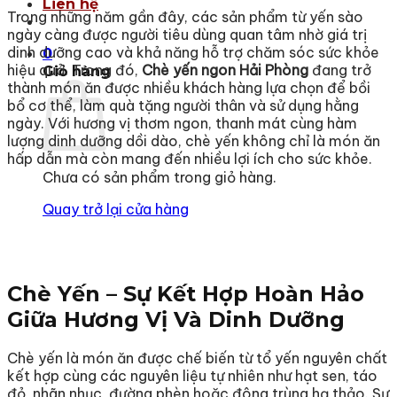
Liên hệ
Trong những năm gần đây, các sản phẩm từ yến sào
ngày càng được người tiêu dùng quan tâm nhờ giá trị
dinh dưỡng cao và khả năng hỗ trợ chăm sóc sức khỏe
0
hiệu quả. Trong đó,
Chè yến ngon Hải Phòng
đang trở
Giỏ hàng
thành món ăn được nhiều khách hàng lựa chọn để bồi
bổ cơ thể, làm quà tặng người thân và sử dụng hằng
ngày. Với hương vị thơm ngon, thanh mát cùng hàm
lượng dinh dưỡng dồi dào, chè yến không chỉ là món ăn
hấp dẫn mà còn mang đến nhiều lợi ích cho sức khỏe.
Chưa có sản phẩm trong giỏ hàng.
Quay trở lại cửa hàng
Chè Yến – Sự Kết Hợp Hoàn Hảo
Giữa Hương Vị Và Dinh Dưỡng
Chè yến là món ăn được chế biến từ tổ yến nguyên chất
kết hợp cùng các nguyên liệu tự nhiên như hạt sen, táo
đỏ, nhãn nhục, đường phèn hoặc đông trùng hạ thảo. Sự