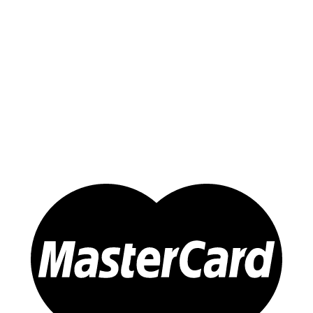
Yến Trắng Thô
Yến Tinh Chế
Tổ Yến Hồng – Yến Huyết
Yến Chưng Sẵn
Đông trùng Hạ Thảo
Sản Phẩm Khác