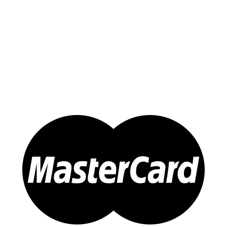
Yến Tinh Chế
Tổ Yến Hồng – Yến Huyết
Yến Chưng Sẵn
Đông trùng Hạ Thảo
Sản Phẩm Khác