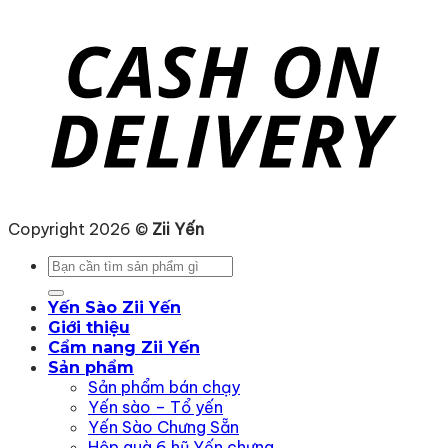
Copyright 2026 ©
Zii Yến
Tìm
kiếm:
Yến Sào Zii Yến
Giới thiệu
Cẩm nang Zii Yến
Sản phẩm
Sản phẩm bán chạy
Yến sào – Tổ yến
Yến Sào Chưng Sẵn
Hộp quà 6 hũ Yến chưng