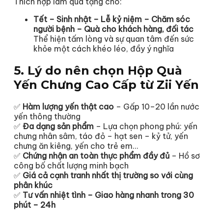
Thích hợp làm quà tặng cho:
Tết – Sinh nhật – Lễ kỷ niệm – Chăm sóc
người bệnh – Quà cho khách hàng, đối tác
Thể hiện tấm lòng và sự quan tâm đến sức
khỏe một cách khéo léo, đầy ý nghĩa
5. Lý do nên chọn Hộp Quà
Yến Chưng Cao Cấp từ Zii Yến
✅
Hàm lượng yến thật cao
– Gấp 10–20 lần nước
yến thông thường
✅
Đa dạng sản phẩm
– Lựa chọn phong phú: yến
chưng nhân sâm, táo đỏ – hạt sen – kỷ tử, yến
chưng ăn kiêng, yến cho trẻ em…
✅
Chứng nhận an toàn thực phẩm đầy đủ
– Hồ sơ
công bố chất lượng minh bạch
✅
Giá cả cạnh tranh nhất thị trường so với cùng
phân khúc
✅
Tư vấn nhiệt tình – Giao hàng nhanh trong 30
phút – 24h