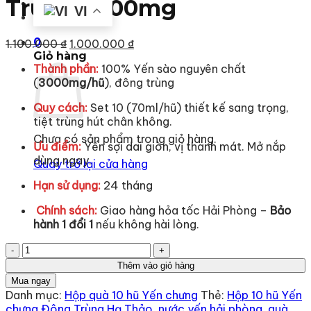
Trùng 3000mg
Liên hệ
VI
0
Giá
Giá
1.100.000
₫
1.000.000
₫
Giỏ hàng
gốc
hiện
Thành phần:
100% Yến sào nguyên chất
là:
tại
(
300
0mg/hũ
), đông trùng
1.100.000 ₫.
là:
1.000.000 ₫.
Quy cách:
Set 10 (70ml/hũ) thiết kế sang trọng,
tiệt trùng hút chân không.
Chưa có sản phẩm trong giỏ hàng.
Ưu điểm:
Yến sợi dai giòn, vị thanh mát. Mở nắp
dùng ngay.
Quay trở lại cửa hàng
Hạn sử dụng:
24 tháng
️
Chính sách:
Giao hàng hỏa tốc Hải Phòng –
Bảo
hành 1 đổi 1
nếu không hài lòng.
Hộp
quà
Thêm vào giỏ hàng
10
Mua ngay
Hũ
Danh mục:
Hộp quà 10 hũ Yến chưng
Thẻ:
Hộp 10 hũ Yến
Yến
chưng Đông Trùng Hạ Thảo
,
nước yến hải phòng
,
quà