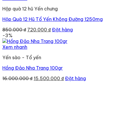
70.000 ₫.
Hộp quà 12 hũ Yến chưng
Hộp Quà 12 Hũ Tổ Yến Không Đường 1250mg
Giá
Giá
850.000
₫
720.000
₫
Đặt hàng
gốc
hiện
-3%
là:
tại
850.000 ₫.
là:
Xem nhanh
720.000 ₫.
Yến sào - Tổ yến
Hồng Đảo Nha Trang 100gr
Giá
Giá
16.000.000
₫
15.500.000
₫
Đặt hàng
gốc
hiện
là:
tại
16.000.000 ₫.
là:
15.500.000 ₫.