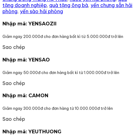
Đông
tặng doanh nghiệp
,
quà tặng ông bà
,
yến chưng sẵn hải
Trùng
phòng
,
yến sào hải phòng
3000mg
số
Nhập mã: YENSAOZII
lượng
Giảm ngay 200.000đ cho đơn hàng bất kì từ 5.000.000đ trở lên
Sao chép
Nhập mã: YENSAO
Giảm ngay 50.000đ cho đơn hàng bất kì từ 1.000.000đ trở lên
Sao chép
Nhập mã: CAMON
Giảm ngay 300.000đ cho đơn hàng từ 10.000.000đ trở lên
Sao chép
Nhập mã: YEUTHUONG