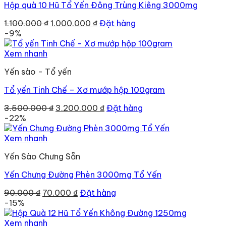
Hộp quà 10 Hũ Tổ Yến Đông Trùng Kiêng 3000mg
Giá
Giá
1.100.000
₫
1.000.000
₫
Đặt hàng
gốc
hiện
-9%
là:
tại
1.100.000 ₫.
là:
Xem nhanh
1.000.000 ₫.
Yến sào - Tổ yến
Tổ yến Tinh Chế – Xơ mướp hộp 100gram
Giá
Giá
3.500.000
₫
3.200.000
₫
Đặt hàng
gốc
hiện
-22%
là:
tại
3.500.000 ₫.
là:
Xem nhanh
3.200.000 ₫.
Yến Sào Chưng Sẵn
Yến Chưng Đường Phèn 3000mg Tổ Yến
Giá
Giá
90.000
₫
70.000
₫
Đặt hàng
gốc
hiện
-15%
là:
tại
90.000 ₫.
là:
Xem nhanh