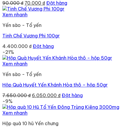
Giá
Giá
90.000
₫
70.000
₫
Đặt hàng
gốc
hiện
là:
tại
Xem nhanh
90.000 ₫.
là:
Yến sào - Tổ yến
70.000 ₫.
Tinh Chế Vương Phi 100gr
4.400.000
₫
Đặt hàng
-21%
Xem nhanh
Yến sào - Tổ yến
Hộp Quà Huyết Yến Khánh Hòa thô – hộp 50gr
Giá
Giá
7.650.000
₫
6.050.000
₫
Đặt hàng
gốc
hiện
-9%
là:
tại
7.650.000 ₫.
là:
Xem nhanh
6.050.000 ₫.
Hộp quà 10 hũ Yến chưng