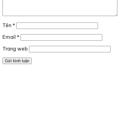
Tên
*
Email
*
Trang web
Địa chỉ
: số 243 Lạch Tray, Gia Viên, Hải Phòng