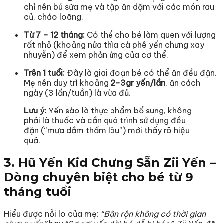
chỉ nên bú sữa mẹ và tập ăn dặm với các món rau
củ, cháo loãng.
Từ 7 – 12 tháng:
Có thể cho bé làm quen với lượng
rất nhỏ (khoảng nửa thìa cà phê yến chưng xay
nhuyễn) để xem phản ứng của cơ thể.
Trên 1 tuổi:
Đây là giai đoạn bé có thể ăn đều đặn.
Mẹ nên duy trì khoảng
2-3gr yến/lần
, ăn cách
ngày (3 lần/tuần) là vừa đủ.
Lưu ý:
Yến sào là thực phẩm bổ sung, không
phải là thuốc và cần quá trình sử dụng đều
đặn (“mưa dầm thấm lâu”) mới thấy rõ hiệu
quả.
3. Hũ Yến Kid Chưng Sẵn Zii Yến –
Dòng chuyên biệt cho bé từ 9
tháng tuổi
Hiểu được nỗi lo của mẹ:
“Bận rộn không có thời gian