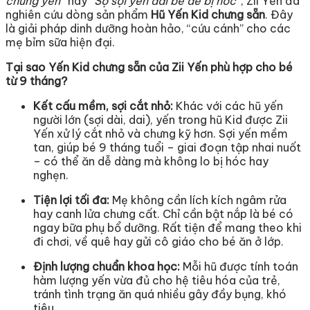
chưng yến”
hay
“Sợ sợi yến dài bé dễ bị hóc”
, Zii Yến đã
nghiên cứu dòng sản phẩm
Hũ Yến Kid chưng sẵn
. Đây
là giải pháp dinh dưỡng hoàn hảo, “cứu cánh” cho các
mẹ bỉm sữa hiện đại.
Tại sao Yến Kid chưng sẵn của Zii Yến phù hợp cho bé
từ 9 tháng?
Kết cấu mềm, sợi cắt nhỏ:
Khác với các hũ yến
người lớn (sợi dài, dai), yến trong hũ Kid được Zii
Yến xử lý cắt nhỏ và chưng kỹ hơn. Sợi yến mềm
tan, giúp bé 9 tháng tuổi – giai đoạn tập nhai nuốt
– có thể ăn dễ dàng mà không lo bị hóc hay
nghẹn.
Tiện lợi tối đa:
Mẹ không cần lích kích ngâm rửa
hay canh lửa chưng cất. Chỉ cần bật nắp là bé có
ngay bữa phụ bổ dưỡng. Rất tiện để mang theo khi
đi chơi, về quê hay gửi cô giáo cho bé ăn ở lớp.
Định lượng chuẩn khoa học:
Mỗi hũ được tính toán
hàm lượng yến vừa đủ cho hệ tiêu hóa của trẻ,
tránh tình trạng ăn quá nhiều gây đầy bụng, khó
tiêu.