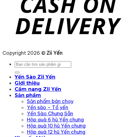
Copyright 2026 ©
Zii Yến
Tìm
kiếm:
Yến Sào Zii Yến
Giới thiệu
Cẩm nang Zii Yến
Sản phẩm
Sản phẩm bán chạy
Yến sào – Tổ yến
Yến Sào Chưng Sẵn
Hộp quà 6 hũ Yến chưng
Hộp quà 10 hũ Yến chưng
Hộp quà 12 hũ Yến chưng