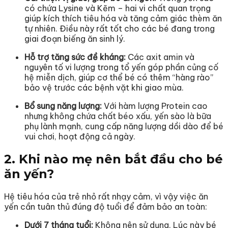
có chứa Lysine và Kẽm – hai vi chất quan trọng
giúp kích thích tiêu hóa và tăng cảm giác thèm ăn
tự nhiên. Điều này rất tốt cho các bé đang trong
giai đoạn biếng ăn sinh lý.
Hỗ trợ tăng sức đề kháng:
Các axit amin và
nguyên tố vi lượng trong tổ yến góp phần củng cố
hệ miễn dịch, giúp cơ thể bé có thêm “hàng rào”
bảo vệ trước các bệnh vặt khi giao mùa.
Bổ sung năng lượng:
Với hàm lượng Protein cao
nhưng không chứa chất béo xấu, yến sào là bữa
phụ lành mạnh, cung cấp năng lượng dồi dào để bé
vui chơi, hoạt động cả ngày.
2. Khi nào mẹ nên bắt đầu cho bé
ăn yến?
Hệ tiêu hóa của trẻ nhỏ rất nhạy cảm, vì vậy việc ăn
yến cần tuân thủ đúng độ tuổi để đảm bảo an toàn:
Dưới 7 tháng tuổi:
Không nên sử dụng. Lúc này bé