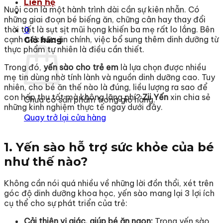
Liên hệ
Nuôi con là một hành trình dài cần sự kiên nhẫn. Có
những giai đoạn bé biếng ăn, chững cân hay thay đổi
thời tiết là sụt sịt mũi họng khiến ba mẹ rất lo lắng. Bên
0
cạnh các bữa ăn chính, việc bổ sung thêm dinh dưỡng từ
Giỏ hàng
thực phẩm tự nhiên là điều cần thiết.
Trong đó,
yến sào cho trẻ em
là lựa chọn được nhiều
mẹ tin dùng nhờ tính lành và nguồn dinh dưỡng cao. Tuy
nhiên, cho bé ăn thế nào là đúng, liều lượng ra sao để
con hấp thu tốt mà không lãng phí?
Zii Yến
xin chia sẻ
Chưa có sản phẩm trong giỏ hàng.
những kinh nghiệm thực tế ngay dưới đây.
Quay trở lại cửa hàng
1. Yến sào hỗ trợ sức khỏe của bé
như thế nào?
Không cần nói quá nhiều về những lời đồn thổi, xét trên
góc độ dinh dưỡng khoa học, yến sào mang lại 3 lợi ích
cụ thể cho sự phát triển của trẻ:
Cải thiện vị giác, giúp bé ăn ngon:
Trong yến sào