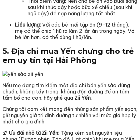
Thời điểm vàng: Nên cho bé ăn vào buổi sáng
sau khi thức dậy hoặc bữa xế chiều (sau khi
ngủ dậy) để nạp năng lượng tốt nhất.
Liều lượng:
Với các bé mới tập ăn (9-12 tháng),
mẹ có thể chia 1 hũ ra làm 2 lần ăn trong ngày. Với
bé lớn hơn, có thể dùng 1 hũ/lần.
5. Địa chỉ mua Yến chưng cho trẻ
em uy tín tại Hải Phòng
Nếu mẹ đang tìm kiếm một địa chỉ bán yến sào đúng
chuẩn, không tẩy trắng, không độn đường để an tâm
tẩm bổ cho con, hãy ghé qua
Zii Yến
.
Chúng tôi cam kết mang đến những sản phẩm yến sạch,
giữ nguyên giá trị dinh dưỡng tự nhiên với mức giá hợp lý
nhất cho gia đình.
🎁
Ưu đãi nhỏ từ Zii Yến:
Tặng kèm set nguyên liệu
chưng (Đường phèn, Táo đỏ, Hạt chia) khi mẹ mua Yến