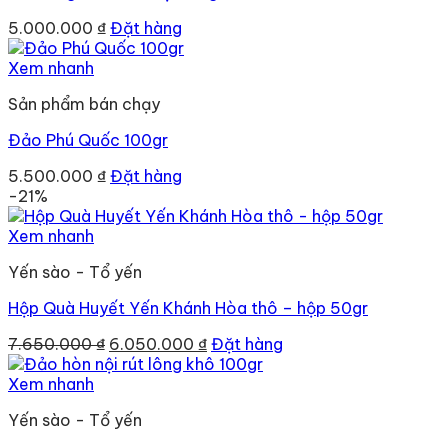
5.000.000
₫
Đặt hàng
Xem nhanh
Sản phẩm bán chạy
Đảo Phú Quốc 100gr
5.500.000
₫
Đặt hàng
-21%
Xem nhanh
Yến sào - Tổ yến
Hộp Quà Huyết Yến Khánh Hòa thô – hộp 50gr
Giá
Giá
7.650.000
₫
6.050.000
₫
Đặt hàng
gốc
hiện
là:
tại
Xem nhanh
7.650.000 ₫.
là:
Yến sào - Tổ yến
6.050.000 ₫.