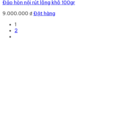
Đảo hòn nội rút lông khô 100gr
9.000.000
₫
Đặt hàng
1
2
Địa chỉ
: số 243 Lạch Tray, Gia Viên, Hải Phòng
Hotline
:
0906 0275 86
Email
:
yenthienngoc88@gmail.com
Website
:
ziiyen.com
MST
: 0201971770 – cấp ngày 07/06/2024