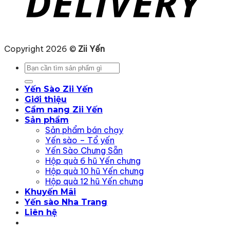
Copyright 2026 ©
Zii Yến
Tìm
kiếm:
Yến Sào Zii Yến
Giới thiệu
Cẩm nang Zii Yến
Sản phẩm
Sản phẩm bán chạy
Yến sào – Tổ yến
Yến Sào Chưng Sẵn
Hộp quà 6 hũ Yến chưng
Hộp quà 10 hũ Yến chưng
Hộp quà 12 hũ Yến chưng
Khuyến Mãi
Yến sào Nha Trang
Liên hệ