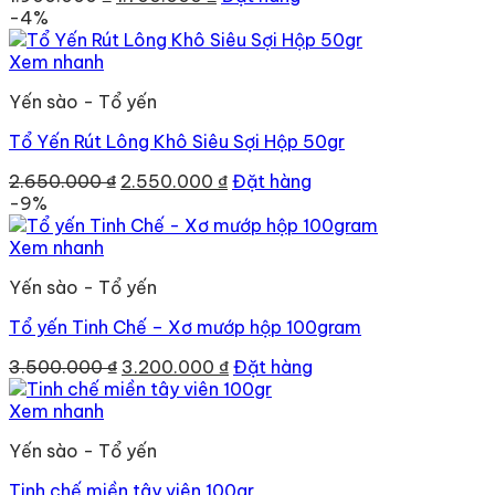
gốc
hiện
-4%
là:
tại
1.900.000 ₫.
là:
Xem nhanh
1.700.000 ₫.
Yến sào - Tổ yến
Tổ Yến Rút Lông Khô Siêu Sợi Hộp 50gr
Giá
Giá
2.650.000
₫
2.550.000
₫
Đặt hàng
gốc
hiện
-9%
là:
tại
2.650.000 ₫.
là:
Xem nhanh
2.550.000 ₫.
Yến sào - Tổ yến
Tổ yến Tinh Chế – Xơ mướp hộp 100gram
Giá
Giá
3.500.000
₫
3.200.000
₫
Đặt hàng
gốc
hiện
là:
tại
Xem nhanh
3.500.000 ₫.
là:
Yến sào - Tổ yến
3.200.000 ₫.
Tinh chế miền tây viên 100gr