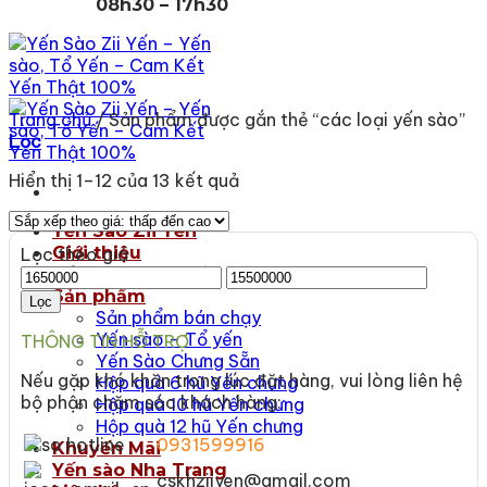
08h30 – 17h30
Trang chủ
/
Sản phẩm được gắn thẻ “các loại yến sào”
Lọc
Đã
Hiển thị 1–12 của 13 kết quả
sắp
xếp
Yến Sào Zii Yến
theo
Giới thiệu
Lọc theo giá
giá:
Giá
Cẩm nang Zii Yến
Giá
thấp
tối
Sản phẩm
tối
Lọc
đến
Sản phẩm bán chạy
thiểu
đa
cao
Yến sào – Tổ yến
THÔNG TIN HỖ TRỢ
Yến Sào Chưng Sẵn
Nếu gặp khó khăn trong lúc đặt hàng, vui lòng liên hệ
Hộp quà 6 hũ Yến chưng
bộ phận chăm sóc khách hàng:
Hộp quà 10 hũ Yến chưng
Hộp quà 12 hũ Yến chưng
0931599916
Khuyến Mãi
Yến sào Nha Trang
cskhziiyen@gmail.com