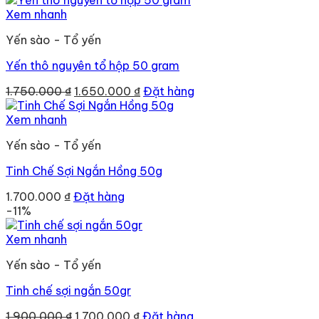
1.000.000 ₫.
Xem nhanh
Yến sào - Tổ yến
Yến thô nguyên tổ hộp 50 gram
Giá
Giá
1.750.000
₫
1.650.000
₫
Đặt hàng
gốc
hiện
là:
tại
Xem nhanh
1.750.000 ₫.
là:
Yến sào - Tổ yến
1.650.000 ₫.
Tinh Chế Sợi Ngắn Hồng 50g
1.700.000
₫
Đặt hàng
-11%
Xem nhanh
Yến sào - Tổ yến
Tinh chế sợi ngắn 50gr
Giá
Giá
1.900.000
₫
1.700.000
₫
Đặt hàng