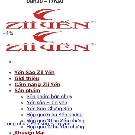
08h30 – 17h30
-4%
Yến Sào Zii Yến
Giới thiệu
Cẩm nang Zii Yến
Sản phẩm
Sản phẩm bán chạy
Yến sào – Tổ yến
Yến Sào Chưng Sẵn
Hộp quà 6 hũ Yến chưng
Hộp quà 10 hũ Yến chưng
Trang chủ
/
Yến sào - Tổ yến
Hộp quà 12 hũ Yến chưng
Khuyến Mãi