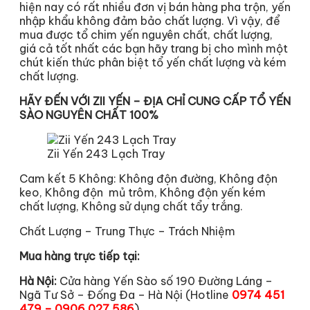
hiện nay có rất nhiều đơn vị bán hàng pha trộn, yến
nhập khẩu không đảm bảo chất lượng. Vì vậy, để
mua được tổ chim yến nguyên chất, chất lượng,
giá cả tốt nhất các bạn hãy trang bị cho mình một
chút kiến thức phân biệt tổ yến chất lượng và kém
chất lượng.
HÃY ĐẾN VỚI ZII YẾN – ĐỊA CHỈ CUNG CẤP TỔ YẾN
SÀO NGUYÊN CHẤT 100%
Zii Yến 243 Lạch Tray
Cam kết 5 Không: Không độn đường, Không độn
keo, Không độn mủ trôm, Không độn yến kém
chất lượng, Không sử dụng chất tẩy trắng.
Chất Lượng – Trung Thực – Trách Nhiệm
Mua hàng trực tiếp tại:
Hà Nội:
Cửa hàng Yến Sào số 190 Đường Láng –
Ngã Tư Sở – Đống Đa – Hà Nội (Hotline
0974 451
479 – 0906 027 586
)