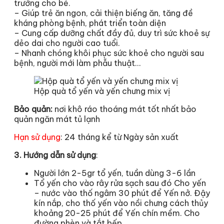
trưởng cho bé.
– Giúp trẻ ăn ngon, cải thiện biếng ăn, tăng đề
kháng phòng bệnh, phát triển toàn diện
– Cung cấp dưỡng chất đầy đủ, duy trì sức khoẻ sự
dẻo dai cho người cao tuổi.
– Nhanh chóng khôi phục sức khoẻ cho người sau
bệnh, người mới làm phẫu thuật…
Hộp quà tổ yến và yến chưng mix vị
Bảo quản:
nơi khô ráo thoáng mát tốt nhất bảo
quản ngăn mát tủ lạnh
Hạn sử dụng
: 24 tháng kể từ Ngày sản xuất
3. Hướng dẫn sử dụng
:
Người lớn 2-5gr tổ yến, tuần dùng 3-6 lần
Tổ yến cho vào rây rửa sạch sau đó Cho yến
– nước vào thố ngâm 30 phút để Yến nở. Đậy
kín nắp, cho thố yến vào nồi chưng cách thủy
khoảng 20-25 phút để Yến chín mềm. Cho
đường phèn và tắt bếp.