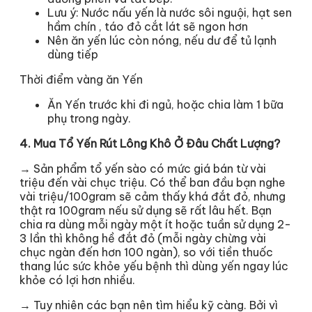
Lưu ý: Nước nấu yến là nước sôi nguội, hạt sen
hầm chín , táo đỏ cắt lát sẽ ngon hơn
Nên ăn yến lúc còn nóng, nếu dư để tủ lạnh
dùng tiếp
Thời điểm vàng ăn Yến
Ăn Yến trước khi đi ngủ, hoặc chia làm 1 bữa
phụ trong ngày.
4. Mua Tổ Yến Rút Lông Khô Ở Đâu Chất Lượng?
→ Sản phẩm tổ yến sào có mức giá bán từ vài
triệu đến vài chục triệu. Có thể ban đầu bạn nghe
vài triệu/100gram sẽ cảm thấy khá đắt đỏ, nhưng
thật ra 100gram nếu sử dụng sẽ rất lâu hết. Bạn
chia ra dùng mỗi ngày một ít hoặc tuần sử dụng 2-
3 lần thì không hề đắt đỏ (mỗi ngày chừng vài
chục ngàn đến hơn 100 ngàn), so với tiền thuốc
thang lúc sức khỏe yếu bệnh thì dùng yến ngay lúc
khỏe có lợi hơn nhiều.
→ Tuy nhiên các bạn nên tìm hiểu kỹ càng. Bởi vì