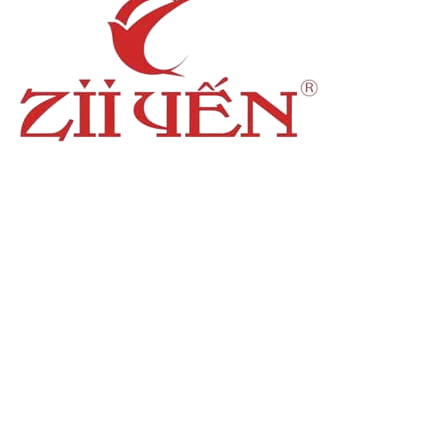
Địa chỉ
: số 243 Lạch Tray, Gia Viên, Hải Phòng
Hotline
:
0906 0275 86
Email
:
yenthienngoc88@gmail.com
Website
:
ziiyen.com
MST
: 0201971770 – cấp ngày 07/06/2024
Nơi cấp
: Sở kế hoạch và đầu tư TP. Hải Phòng
Hỗ trợ khách hàng
Chính sách bảo vệ thông tin cá nhân của người
tiêu dùng
Hướng dẫn thanh toán
Chính sách vận chuyển
Chính sách đổi – trả hàng