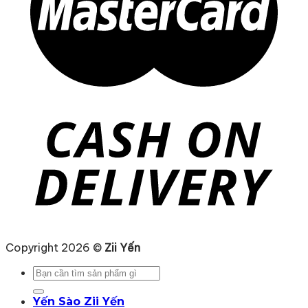
Copyright 2026 ©
Zii Yến
Tìm
kiếm:
Yến Sào Zii Yến