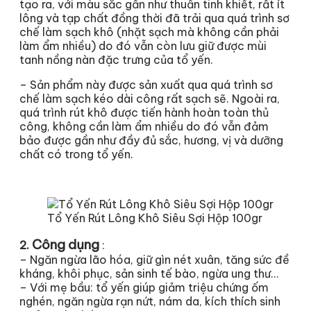
tạo ra, với màu sắc gần như thuần tinh khiết, rất ít
lông và tạp chất đồng thời đã trải qua quá trình sơ
chế làm sạch khô (nhặt sạch mà không cần phải
làm ẩm nhiều) do đó vẫn còn lưu giữ được mùi
tanh nồng nàn đặc trưng của tổ yến.
– Sản phẩm này được sản xuất qua quá trình sơ
chế làm sạch kéo dài công rất sạch sẽ. Ngoài ra,
quá trình rút khô được tiến hành hoàn toàn thủ
công, không cần làm ẩm nhiều do đó vẫn đảm
bảo được gần như đầy đủ sắc, hương, vị và dưỡng
chất có trong tổ yến.
Tổ Yến Rút Lông Khô Siêu Sợi Hộp 100gr
Công dụng
2.
:
– Ngăn ngừa lão hóa, giữ gìn nét xuân, tăng sức đề
kháng, khôi phục, sản sinh tế bào, ngừa ung thư…
– Với mẹ bầu: tổ yến giúp giảm triệu chứng ốm
nghén, ngăn ngừa rạn nứt, nám da, kích thích sinh