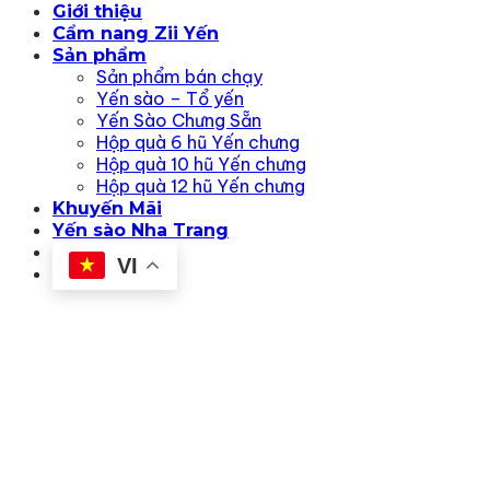
Giới thiệu
Cẩm nang Zii Yến
Sản phẩm
Sản phẩm bán chạy
Yến sào – Tổ yến
Yến Sào Chưng Sẵn
Hộp quà 6 hũ Yến chưng
Hộp quà 10 hũ Yến chưng
Hộp quà 12 hũ Yến chưng
Khuyến Mãi
Yến sào Nha Trang
Liên hệ
VI