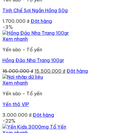
Tinh Chế Sợi Ngắn Hồng 50g
1.700.000
₫
Đặt hàng
-3%
Xem nhanh
Yến sào - Tổ yến
Hồng Đảo Nha Trang 100gr
Giá
Giá
16.000.000
₫
15.500.000
₫
Đặt hàng
gốc
hiện
là:
tại
Xem nhanh
16.000.000 ₫.
là:
Yến sào - Tổ yến
15.500.000 ₫.
Yến thô VIP
3.000.000
₫
Đặt hàng
-22%
Xem nhanh