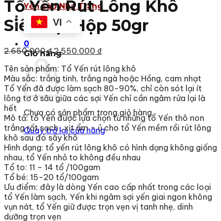
Tổ Yến Rút Lông Khô
Yến sào Nha Trang
Liên hệ
Siêu Sợi Hộp 50gr
VI
0
Giá
Giá
2.650.000
₫
2.550.000
₫
Giỏ hàng
gốc
hiện
Tên sản phẩm: Tổ Yến rút lông khô
là:
tại
Màu sắc: trắng tinh, trắng ngà hoặc Hồng, cam nhạt
2.650.000 ₫.
là:
Tổ Yến đã được làm sạch 80-90%, chỉ còn sót lại ít
2.550.000 ₫.
lông tơ ở sâu giữa các sợi Yến chỉ cần ngâm rửa lại là
hết
Chưa có sản phẩm trong giỏ hàng.
Mô tả: tổ Yến được lựa chọn từ những tổ Yến thô non
trắng rất sạch , xịt ẩm – ủ cho tổ Yến mềm rồi rút lông
Quay trở lại cửa hàng
khô sau đó sấy khô
Hình dạng: tổ yến rút lông khô có hình dạng không giống
nhau, tổ Yến nhỏ to không đều nhau
Tổ to: 11 – 14 tổ /100gam
Tổ bé: 15-20 tổ/100gam
Ưu điểm: đây là dòng Yến cao cấp nhất trong các loại
tổ Yến làm sạch, Yến khi ngâm sợi yến giai ngon không
vụn nát, tổ Yến giữ được trọn vẹn vị tanh nhẹ, dinh
dưỡng trọn vẹn