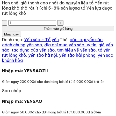
Hạn chế: giá thành cao nhất do nguyên liệu tổ Yến rút
lông khô thô rất ít (chỉ 5-8% sản lượng tổ Yến lựa được
rút lông khô
Tổ
Yến
Thêm vào giỏ hàng
Rút
Mua ngay
Lông
Danh mục:
Yến sào - Tổ yến
Thẻ:
các loại yến sào
,
Khô
cách chưng yến sào
,
địa chỉ mua yến sào uy tín
,
giá yến
Siêu
sào
,
tác dụng của yến sào
,
tìm hiểu về yến sào
,
tổ yến
Sợi
rút lông khô
,
yến sào hà nội
,
yến sào hải phòng
,
yến sào
Hộp
khánh hòa
50gr
số
Nhập mã: YENSAOZII
lượng
Giảm ngay 200.000đ cho đơn hàng bất kì từ 5.000.000đ trở lên
Sao chép
Nhập mã: YENSAO
Giảm ngay 50.000đ cho đơn hàng bất kì từ 1.000.000đ trở lên