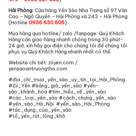
Hải Phòng:
Cửa hàng Yến Sào Nha Trang số 97 Văn
Cao – Ngô Quyền – Hải Phòng và 243 – Hải Phòng
(Hotline
0936 630 606
)
Mua hàng qua hotline/ zalo /fanpage: Quý Khách
Hàng cần giao hàng nhanh chóng trong 30 phút-
24 giờ, xin hãy gọi điện cho chúng tôi để chúng tôi
phục vụ Quý Khách Hàng nhanh nhất có thể
Website chi tiết: ziiyen.com /
yensaoantruongtho.com
#địa_chỉ_mua_yến_sào_uy_tín_tại_Hải_Phòng
#Zii_Yến #bảng_giá_yến_sào #yến-
sào_khánh_hòa #tìm_hiểu_về_yến_sào
#các_loại_yến_sào #cách_chưng_yến_sào
#yến_sào_Hà_Nội #yến_sào_Hải_Phòng
#tác_dụng_của_yến_sào
#tổ_yến_rút_lông_khô