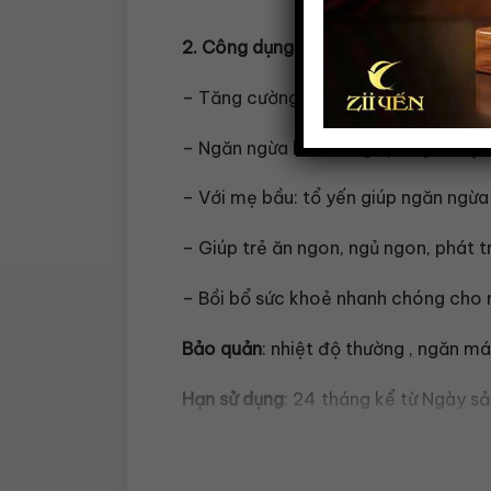
2. Công dụng
:
– Tăng cường hệ miễn dịch với mọi đ
– Ngăn ngừa lão hóa giúp duy trì sự t
– Với mẹ bầu: tổ yến giúp ngăn ngừa 
– Giúp trẻ ăn ngon, ngủ ngon, phát 
– Bồi bổ sức khoẻ nhanh chóng cho n
Bảo quản
: nhiệt độ thường , ngăn má
Hạn sử dụng
: 24 tháng kể từ Ngày sả
3. Hướng dẫn sử dụng
: