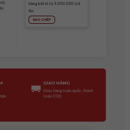
nội
,
hàng bất kì từ 3.000.000 trở
ên
lên
SAO CHÉP
M
GIAO HÀNG
Giao hàng toàn quốc, thanh
nhận
toán COD