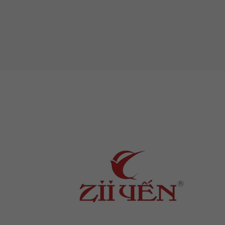
Yến sau khi chưng có thể dùng ngay
hâm nóng đều được.
Thời điểm vàng ăn Yến:
Thời điểm ăn yến sào là lúc bụng đó
4. Mua Yến Viên tinh chế Ở Đâu
→ Sản phẩm tổ yến sào có mức giá bá
khá đắt đỏ, nhưng thật ra 100gram nế
không hề đắt đỏ (mỗi ngày chừng vài
ngay lúc khỏe có lợi hơn nhiều.
→ Tuy nhiên các bạn nên tìm hiểu kỹ
chất lượng. Vì vậy, để mua được tổ 
kiến thức phân biệt tổ yến chất lượn
Địa chỉ
: số 243 Lạch Tray, Gia Viên, Hải