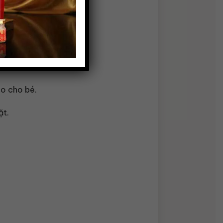
e hoặc đang ốm.
ão cho bé.
ặt.