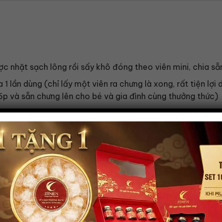
ợc nhặt sạch lông rồi sấy khô đóng theo viên mini, chia sẵn
 lần dùng (chỉ lấy một viên ra chưng là xong, rất tiện lợ
5p và sẵn chưng lên cho bé và gia đình cùng thưởng thức)
ơ thể hấp thu tốt nhất
thời gian chế biến rất nhanh
Tổ yến sào viên tinh chế dùng để làm quà biếu