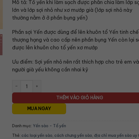
Mô tả: Tổ yến khi làm sạch được phân chia làm lớp sợ
lớn và lớp sợi nhỏ như xơ mướp già (lớp sợi nhỏ này
thường nằm ở ở phần bụng yến)
Phần sợi Yến được dùng để lên khuôn tổ Yến tinh chế
thượng hạng và cao cấp nên phần bụng Yến còn lại s
được lên khuôn cho tổ yến xơ mướp
Ưu điểm: Sợi yến nhỏ nên rất thích hợp cho trẻ em và
người già yếu không cần nhai kỹ
Tinh chế miền tây viên 100gr số lượng
THÊM VÀO GIỎ HÀNG
MUA NGAY
Danh mục:
Yến sào - Tổ yến
Thẻ:
các loại yến sào
,
cách chưng yến sào
,
địa chỉ mua yến sào uy 