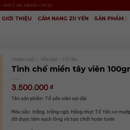
– THỨ 7, CN: 08H30 – 17H30
GIỚI THIỆU
CẨM NANG ZII YẾN
SẢN PHẨM
TRANG CHỦ
/
YẾN SÀO - TỔ YẾN
Tinh chế miền tây viên 100g
3.500.000
₫
Tên sản phẩm: Tổ yến viên sợi dài
Màu sắc: trắng, trắng ngà, Hồng nhạt Tổ Yến xơ mướ
đã được làm sạch lông và tạo chất hoàn toàn