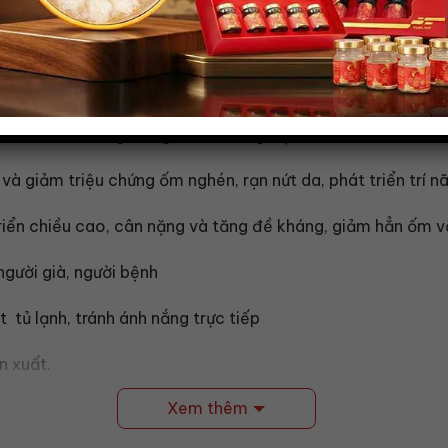
ối tượng, đặc biệt với những người cần cải thiện sức khỏ
ươi tắn trẻ trung, hồng hào và láng mịn cho làn da.
và giảm triệu chứng ốm nghén, rạn nứt da, phát triển trí n
triển chiều cao, cân nặng và tăng đề kháng, giảm hẳn ốm v
gười già, người bệnh
t tủ lạnh, tránh ánh nắng trực tiếp
n xuất.
Xem thêm