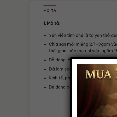
MÔ TẢ
1. Mô tả
:
Yến viên tinh chế là tổ yến thô đư
Chia sẵn mỗi miếng 2,7-3gam vừa 1
thời gian, các mẹ chỉ việc ngâm 1
Dễ dàng lấy đúng lượng dùng để c
Đã làm sạch lông và tạp chất nên 
Kinh tế, phù hợp bồi bổ lâu dài
Dễ dàng cất lại phần chưa dùng