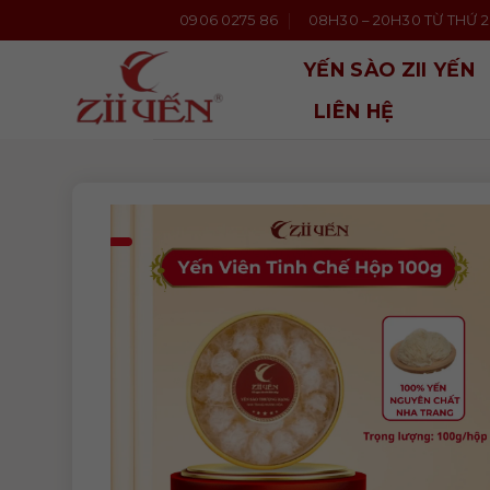
Bỏ
0906 0275 86
08H30 – 20H30 TỪ THỨ 2 
qua
nội
YẾN SÀO ZII YẾN
dung
LIÊN HỆ