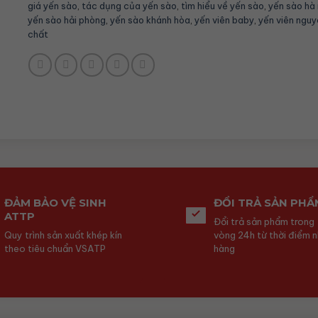
giá yến sào
,
tác dụng của yến sào
,
tìm hiểu về yến sào
,
yến sào hà 
yến sào hải phòng
,
yến sào khánh hòa
,
yến viên baby
,
yến viên nguy
chất
ĐẢM BẢO VỆ SINH
ĐỔI TRẢ SẢN PHẨ
ATTP
Đổi trả sản phẩm trong
Quy trình sản xuất khép kín
vòng 24h từ thời điểm 
theo tiêu chuẩn VSATP
hàng