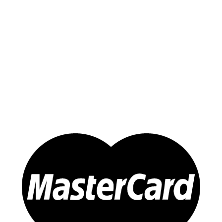
Yến Trắng Thô
Yến Tinh Chế
Tổ Yến Hồng – Yến Huyết
Yến Chưng Sẵn
Đông trùng Hạ Thảo
Sản Phẩm Khác