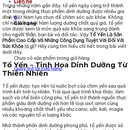
Liên hệ
Trong những năm gần đây, tổ yến ngày càng trở thành
một trong những thực phẩm dinh dưỡng được nhiều gia
đình Việt Nam lựa chọn để chăm sóc sức khỏe. Không
0
chỉ nổi tiếng bởi hàm lượng dưỡng chất quý giá, tổ yến
Giỏ hàng
còn được xem là món quà sức khỏe sang trọng dành
cho người thân, bạn bè và đối tác. Vậy
Tổ Yến Là Sản
Phẩm Cao Cấp Và Những Công Dụng Tuyệt Vời Đối Với
Sức Khỏe
là gì? Hãy cùng tìm hiểu chi tiết trong bài viết
dưới đây.
Chưa có sản phẩm trong giỏ hàng.
Tổ Yến – Tinh Hoa Dinh Dưỡng Từ
Quay trở lại cửa hàng
Thiên Nhiên
Tổ yến được tạo nên từ nước bọt của chim yến sau quá
trình kết tinh tự nhiên. Trải qua quá trình khai thác, làm
sạch và chế biến công phu, tổ yến trở thành nguồn thực
phẩm giàu dinh dưỡng với hơn 18 loại axit amin cùng
nhiều khoáng chất thiết yếu như canxi, sắt, kali, magie
và các nguyên tố vi lượng khác.
Nhờ thành phần dinh dưỡng phong phú, tổ yến được sử