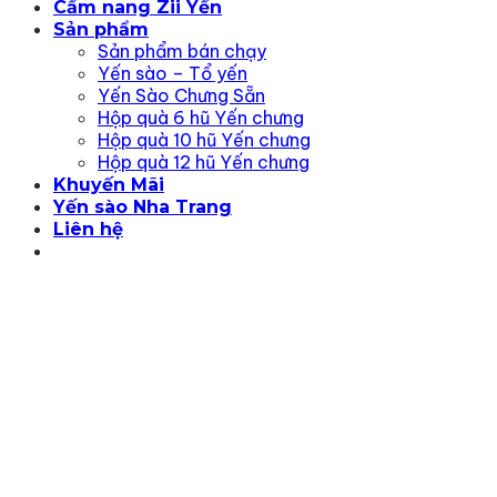
Cẩm nang Zii Yến
Sản phẩm
Sản phẩm bán chạy
Yến sào – Tổ yến
Yến Sào Chưng Sẵn
Hộp quà 6 hũ Yến chưng
Hộp quà 10 hũ Yến chưng
Hộp quà 12 hũ Yến chưng
Khuyến Mãi
Yến sào Nha Trang
Liên hệ