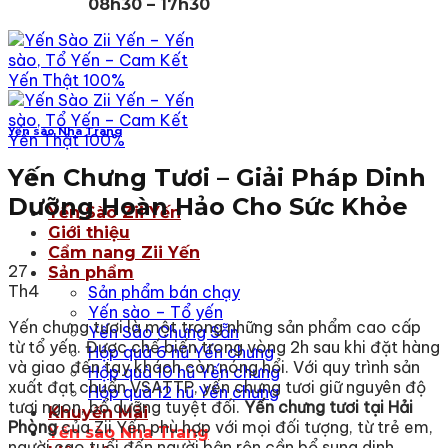
08h30 – 17h30
Yến sào Nha Trang
Yến Chưng Tươi – Giải Pháp Dinh
Dưỡng Hoàn Hảo Cho Sức Khỏe
Yến Sào Zii Yến
Giới thiệu
Cẩm nang Zii Yến
27
Sản phẩm
Th4
Sản phẩm bán chạy
Yến sào – Tổ yến
Yến chưng tươi là một trong những sản phẩm cao cấp
Yến Sào Chưng Sẵn
từ tổ yến. Được chế biến trong vòng 2h sau khi đặt hàng
Hộp quà 6 hũ Yến chưng
và giao đến tay khách còn nóng hổi. Với quy trình sản
Hộp quà 10 hũ Yến chưng
xuất đạt chuẩn VSATTP, yến chưng tươi giữ nguyên độ
Hộp quà 12 hũ Yến chưng
tươi ngon, bổ dưỡng tuyệt đối.
Yến chưng tươi tại Hải
Khuyến Mãi
Phòng
của Zii Yến phù hợp với mọi đối tượng, từ trẻ em,
Yến sào Nha Trang
người cao tuổi đến người bận rộn cần bổ sung dinh