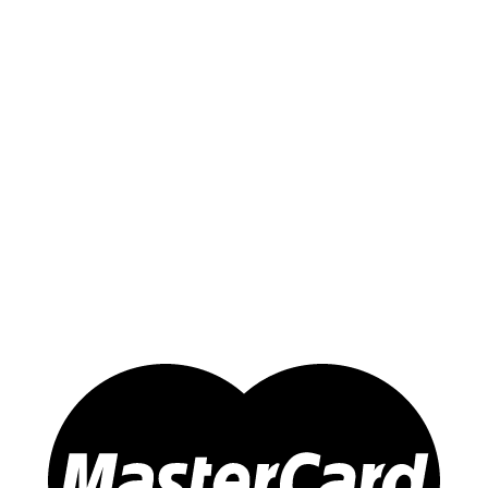
Liên hệ
Sản phẩm
Yến Trắng Thô
Yến Tinh Chế
Tổ Yến Hồng – Yến Huyết
Yến Chưng Sẵn
Đông trùng Hạ Thảo
Sản Phẩm Khác