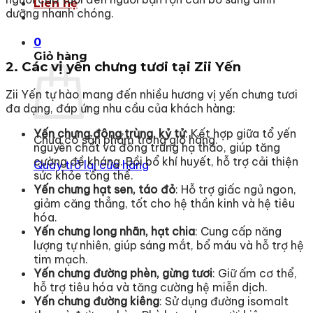
Liên hệ
dưỡng nhanh chóng.
0
Giỏ hàng
2. Các vị yến chưng tươi tại Zii Yến
Zii Yến tự hào mang đến nhiều hương vị yến chưng tươi
đa dạng, đáp ứng nhu cầu của khách hàng:
Yến chưng đông trùng, kỷ tử
: Kết hợp giữa tổ yến
Chưa có sản phẩm trong giỏ hàng.
nguyên chất và đông trùng hạ thảo, giúp tăng
cường đề kháng. Bồi bổ khí huyết, hỗ trợ cải thiện
Quay trở lại cửa hàng
sức khỏe tổng thể.
Yến chưng hạt sen, táo đỏ
: Hỗ trợ giấc ngủ ngon,
giảm căng thẳng, tốt cho hệ thần kinh và hệ tiêu
hóa.
Yến chưng long nhãn, hạt chia
: Cung cấp năng
lượng tự nhiên, giúp sáng mắt, bổ máu và hỗ trợ hệ
tim mạch.
Yến chưng đường phèn, gừng tươi
: Giữ ấm cơ thể,
hỗ trợ tiêu hóa và tăng cường hệ miễn dịch.
Yến chưng đường kiêng
: Sử dụng đường isomalt