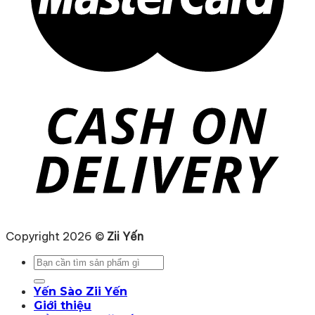
Copyright 2026 ©
Zii Yến
Tìm
kiếm:
Yến Sào Zii Yến
Giới thiệu