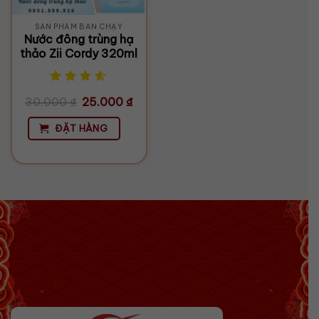
SẢN PHẨM BÁN CHẠY
Nước đông trùng hạ
thảo Zii Cordy 320ml
Giá
Giá
30.000
₫
25.000
₫
gốc
hiện
là:
tại
30.000 ₫.
là:
ĐẶT HÀNG
25.000 ₫.