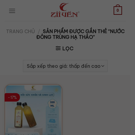
Bỏ
qua
0
nội
dung
TRANG CHỦ
/
SẢN PHẨM ĐƯỢC GẮN THẺ “NƯỚC
ĐÔNG TRÙNG HẠ THẢO”
LỌC
-17%