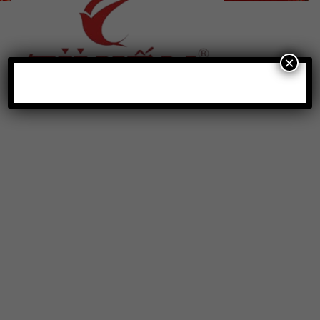
×
Địa chỉ
: số 243 Lạch Tray, Gia Viên, Hải Phòng
Hotline
:
0906 0275 86
Email
:
yenthienngoc88@gmail.com
Website
:
ziiyen.com
MST
: 0201971770 – cấp ngày 07/06/2024
Nơi cấp
: Sở kế hoạch và đầu tư TP. Hải Phòng
Hỗ trợ khách hàng
Chính sách bảo vệ thông tin cá nhân của người tiêu
dùng