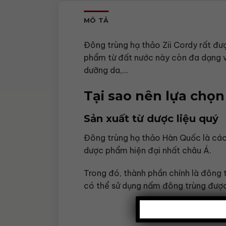
MÔ TẢ
Đông trùng hạ thảo Zii Cordy rất đư
phẩm từ đất nước này còn đa dạng v
dưỡng da,…
Tại sao nên lựa chọn
Sản xuất từ dược liệu quý
Đông trùng hạ thảo Hàn Quốc là các
dược phẩm hiện đại nhất châu Á.
Trong đó, thành phần chính là đông 
có thể sử dụng nấm đông trùng được 