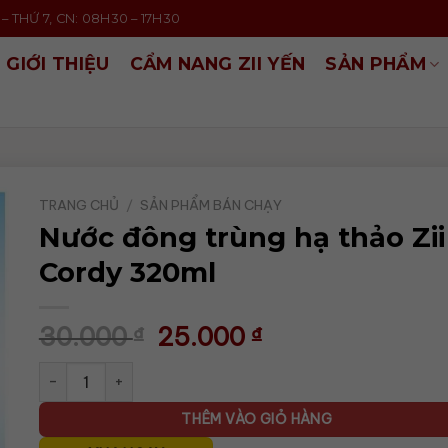
– THỨ 7, CN: 08H30 – 17H30
GIỚI THIỆU
CẨM NANG ZII YẾN
SẢN PHẨM
TRANG CHỦ
/
SẢN PHẨM BÁN CHẠY
Nước đông trùng hạ thảo Zii
Cordy 320ml
30.000
Giá
25.000
Giá
₫
₫
gốc
hiện
Nước đông trùng hạ thảo Zii Cordy 320ml số lượng
là:
tại
30.000 ₫.
là:
THÊM VÀO GIỎ HÀNG
25.000 ₫.