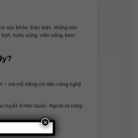
ho sức khỏe. Đặc biệt, những sản
bột, nước uống, viên uống, kem
dy?
 – nơi nổi tiếng có nền công nghệ
hủ tuyết ở Hàn Quốc. Ngoài ra cũng
×