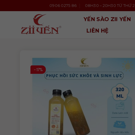
Bỏ
0906 0275 86
08H30 – 20H30 TỪ THỨ 2 
qua
nội
YẾN SÀO ZII YẾN
dung
LIÊN HỆ
-17%