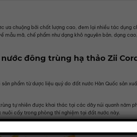
ợc ưa chuộng bởi chất lượng cao, đem lại nhiều tác dụng c
ề mẫu mã, chế phẩm như dạng khô nguyên bản, dạng cao, 
 nước đông trùng hạ thảo Zii Cor
 sản phẩm từ dược liệu quý do đất nước Hàn Quốc sản xuất
trùng tự nhiên được khai thác tại các dãy núi quanh năm p
nuôi cấy trong phòng thí nghiệm tại đất nước này.