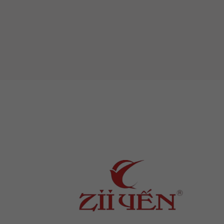
ô nhiễm.
Làm đẹp da, dưỡng nhan, hỗ trợ m
Hỗ trợ phòng ngừa ung thư, ngăn ch
Nước Đông trùng hạ 
Nước đông trùng hạ thảo
Zii Cordy c
dụng.
Thành phần
Đông trùng hạ thảo, nấm linh chi, đư
Công dụng
Hỗ trợ điều tiết hệ miễn dịch, tă