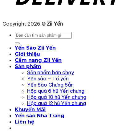
Copyright 2026 ©
Zii Yến
Tìm
kiếm:
Yến Sào Zii Yến
Giới thiệu
Cẩm nang Zii Yến
Sản phẩm
Sản phẩm bán chạy
Yến sào – Tổ yến
Yến Sào Chưng Sẵn
Hộp quà 6 hũ Yến chưng
Hộp quà 10 hũ Yến chưng
Hộp quà 12 hũ Yến chưng
Khuyến Mãi
Yến sào Nha Trang
Liên hệ