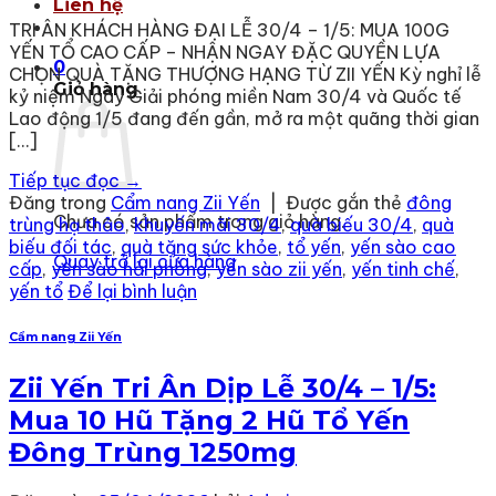
Liên hệ
TRI ÂN KHÁCH HÀNG ĐẠI LỄ 30/4 – 1/5: MUA 100G
YẾN TỔ CAO CẤP – NHẬN NGAY ĐẶC QUYỀN LỰA
0
CHỌN QUÀ TẶNG THƯỢNG HẠNG TỪ ZII YẾN Kỳ nghỉ lễ
Giỏ hàng
kỷ niệm Ngày Giải phóng miền Nam 30/4 và Quốc tế
Lao động 1/5 đang đến gần, mở ra một quãng thời gian
[…]
Tiếp tục đọc
→
Đăng trong
Cẩm nang Zii Yến
|
Được gắn thẻ
đông
Chưa có sản phẩm trong giỏ hàng.
trùng hạ thảo
,
khuyến mãi 30/4
,
quà biếu 30/4
,
quà
biếu đối tác
,
quà tặng sức khỏe
,
tổ yến
,
yến sào cao
Quay trở lại cửa hàng
cấp
,
yến sào hải phòng
,
yến sào zii yến
,
yến tinh chế
,
yến tổ
Để lại bình luận
Cẩm nang Zii Yến
Zii Yến Tri Ân Dịp Lễ 30/4 – 1/5:
Mua 10 Hũ Tặng 2 Hũ Tổ Yến
Đông Trùng 1250mg