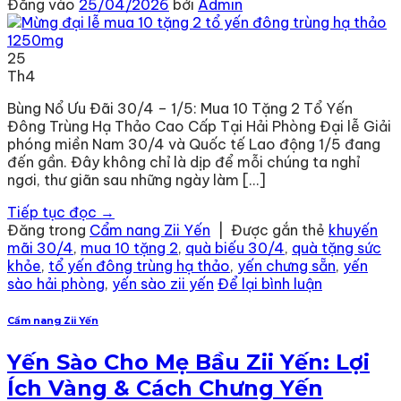
Đăng vào
25/04/2026
bởi
Admin
25
Th4
Bùng Nổ Ưu Đãi 30/4 – 1/5: Mua 10 Tặng 2 Tổ Yến
Đông Trùng Hạ Thảo Cao Cấp Tại Hải Phòng Đại lễ Giải
phóng miền Nam 30/4 và Quốc tế Lao động 1/5 đang
đến gần. Đây không chỉ là dịp để mỗi chúng ta nghỉ
ngơi, thư giãn sau những ngày làm […]
Tiếp tục đọc
→
Đăng trong
Cẩm nang Zii Yến
|
Được gắn thẻ
khuyến
mãi 30/4
,
mua 10 tặng 2
,
quà biếu 30/4
,
quà tặng sức
khỏe
,
tổ yến đông trùng hạ thảo
,
yến chưng sẵn
,
yến
sào hải phòng
,
yến sào zii yến
Để lại bình luận
Cẩm nang Zii Yến
Yến Sào Cho Mẹ Bầu Zii Yến: Lợi
Ích Vàng & Cách Chưng Yến