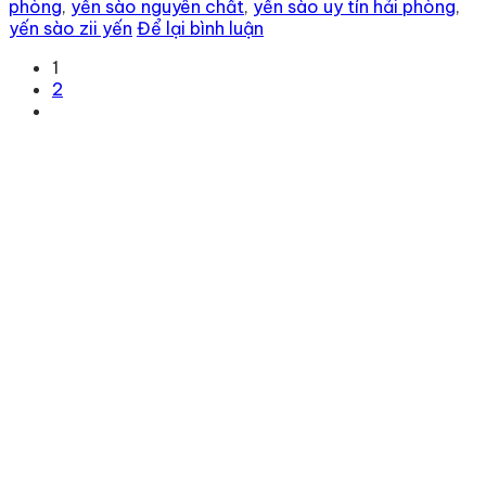
phòng
,
yến sào nguyên chất
,
yến sào uy tín hải phòng
,
yến sào zii yến
Để lại bình luận
1
2
Địa chỉ
: số 243 Lạch Tray, Gia Viên, Hải Phòng
Hotline
:
0906 0275 86
Email
:
yenthienngoc88@gmail.com
Website
:
ziiyen.com
MST
: 0201971770 – cấp ngày 07/06/2024
Nơi cấp
: Sở kế hoạch và đầu tư TP. Hải Phòng