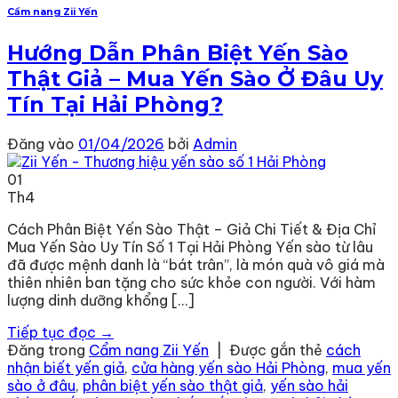
Cẩm nang Zii Yến
Hướng Dẫn Phân Biệt Yến Sào
Thật Giả – Mua Yến Sào Ở Đâu Uy
Tín Tại Hải Phòng?
Đăng vào
01/04/2026
bởi
Admin
01
Th4
Cách Phân Biệt Yến Sào Thật – Giả Chi Tiết & Địa Chỉ
Mua Yến Sào Uy Tín Số 1 Tại Hải Phòng Yến sào từ lâu
đã được mệnh danh là “bát trân”, là món quà vô giá mà
thiên nhiên ban tặng cho sức khỏe con người. Với hàm
lượng dinh dưỡng khổng […]
Tiếp tục đọc
→
Đăng trong
Cẩm nang Zii Yến
|
Được gắn thẻ
cách
nhận biết yến giả
,
cửa hàng yến sào Hải Phòng
,
mua yến
sào ở đâu
,
phân biệt yến sào thật giả
,
yến sào hải