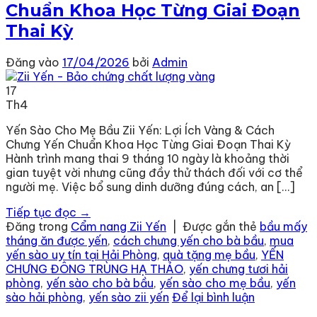
Chuẩn Khoa Học Từng Giai Đoạn
Thai Kỳ
Đăng vào
17/04/2026
bởi
Admin
17
Th4
Yến Sào Cho Mẹ Bầu Zii Yến: Lợi Ích Vàng & Cách
Chưng Yến Chuẩn Khoa Học Từng Giai Đoạn Thai Kỳ
Hành trình mang thai 9 tháng 10 ngày là khoảng thời
gian tuyệt vời nhưng cũng đầy thử thách đối với cơ thể
người mẹ. Việc bổ sung dinh dưỡng đúng cách, an […]
Tiếp tục đọc
→
Đăng trong
Cẩm nang Zii Yến
|
Được gắn thẻ
bầu mấy
tháng ăn được yến
,
cách chưng yến cho bà bầu
,
mua
yến sào uy tín tại Hải Phòng
,
quà tặng mẹ bầu
,
YẾN
CHƯNG ĐÔNG TRÙNG HẠ THẢO
,
yến chưng tươi hải
phòng
,
yến sào cho bà bầu
,
yến sào cho mẹ bầu
,
yến
sào hải phòng
,
yến sào zii yến
Để lại bình luận