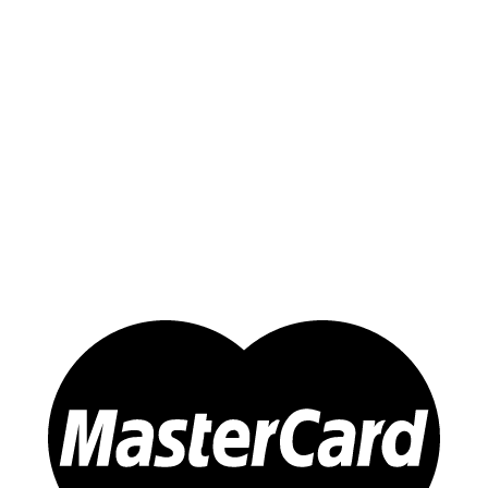
Sản phẩm
Yến Trắng Thô
Yến Tinh Chế
Tổ Yến Hồng – Yến Huyết
Yến Chưng Sẵn
Đông trùng Hạ Thảo
Sản Phẩm Khác