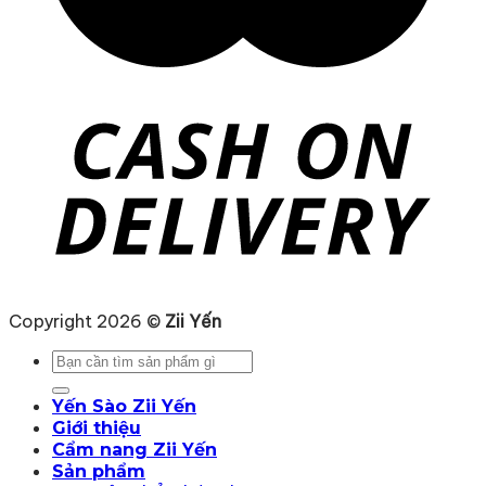
Copyright 2026 ©
Zii Yến
Tìm
kiếm:
Yến Sào Zii Yến
Giới thiệu
Cẩm nang Zii Yến
Sản phẩm