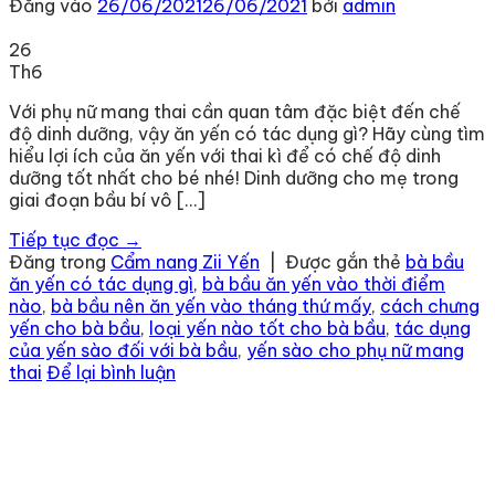
Đăng vào
26/06/2021
26/06/2021
bởi
admin
26
Th6
Với phụ nữ mang thai cần quan tâm đặc biệt đến chế
độ dinh dưỡng, vậy ăn yến có tác dụng gì? Hãy cùng tìm
hiểu lợi ích của ăn yến với thai kì để có chế độ dinh
dưỡng tốt nhất cho bé nhé! Dinh dưỡng cho mẹ trong
giai đoạn bầu bí vô […]
Tiếp tục đọc
→
Đăng trong
Cẩm nang Zii Yến
|
Được gắn thẻ
bà bầu
ăn yến có tác dụng gì
,
bà bầu ăn yến vào thời điểm
nào
,
bà bầu nên ăn yến vào tháng thứ mấy
,
cách chưng
yến cho bà bầu
,
loại yến nào tốt cho bà bầu
,
tác dụng
của yến sào đối với bà bầu
,
yến sào cho phụ nữ mang
thai
Để lại bình luận