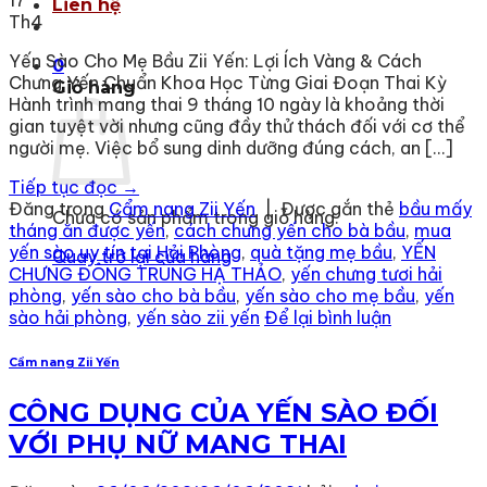
17
Liên hệ
Th4
Yến Sào Cho Mẹ Bầu Zii Yến: Lợi Ích Vàng & Cách
0
Chưng Yến Chuẩn Khoa Học Từng Giai Đoạn Thai Kỳ
Giỏ hàng
Hành trình mang thai 9 tháng 10 ngày là khoảng thời
gian tuyệt vời nhưng cũng đầy thử thách đối với cơ thể
người mẹ. Việc bổ sung dinh dưỡng đúng cách, an […]
Tiếp tục đọc
→
Đăng trong
Cẩm nang Zii Yến
|
Được gắn thẻ
bầu mấy
Chưa có sản phẩm trong giỏ hàng.
tháng ăn được yến
,
cách chưng yến cho bà bầu
,
mua
yến sào uy tín tại Hải Phòng
,
quà tặng mẹ bầu
,
YẾN
Quay trở lại cửa hàng
CHƯNG ĐÔNG TRÙNG HẠ THẢO
,
yến chưng tươi hải
phòng
,
yến sào cho bà bầu
,
yến sào cho mẹ bầu
,
yến
sào hải phòng
,
yến sào zii yến
Để lại bình luận
Cẩm nang Zii Yến
CÔNG DỤNG CỦA YẾN SÀO ĐỐI
VỚI PHỤ NỮ MANG THAI