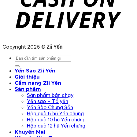
Copyright 2026 ©
Zii Yến
Tìm
kiếm:
Yến Sào Zii Yến
Giới thiệu
Cẩm nang Zii Yến
Sản phẩm
Sản phẩm bán chạy
Yến sào – Tổ yến
Yến Sào Chưng Sẵn
Hộp quà 6 hũ Yến chưng
Hộp quà 10 hũ Yến chưng
Hộp quà 12 hũ Yến chưng
Khuyến Mãi