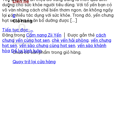
Liên hệ
dưỡng cho sức khỏe người tiêu dùng. Với tổ yến bạn có
vô vàn những cách chế biến thơm ngon, ăn không ngấy
lại có nhiều tác dụng với sức khỏe. Trong đó, yến chưng
0
hạt sen là món ăn bổ dưỡng được […]
Giỏ hàng
Tiếp tục đọc
→
Đăng trong
Cẩm nang Zii Yến
|
Được gắn thẻ
cách
chưng yến cùng hạt sen
,
chè yến hải phòng
,
yến chưng
hạt sen
,
yến sào chưng cùng hạt sen
,
yến sào khánh
hòa
Để lại bình luận
Chưa có sản phẩm trong giỏ hàng.
Quay trở lại cửa hàng
Địa chỉ
: số 243 Lạch Tray, Gia Viên, Hải Phòng
Hotline
:
0906 0275 86