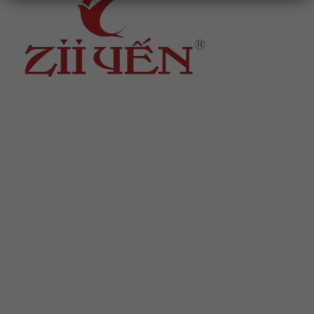
Địa chỉ
: số 243 Lạch Tray, Gia Viên, Hải Phòng
Hotline
:
0906 0275 86
Email
:
yenthienngoc88@gmail.com
Website
:
ziiyen.com
MST
: 0201971770 – cấp ngày 07/06/2024
Nơi cấp
: Sở kế hoạch và đầu tư TP. Hải Phòng
Hỗ trợ khách hàng
Chính sách bảo vệ thông tin cá nhân của người tiêu
dùng