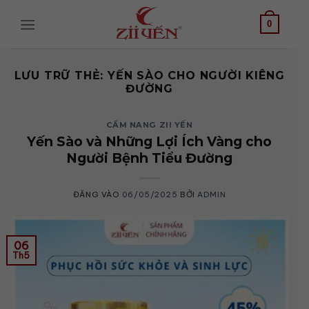
Bỏ
qua
0
nội
dung
LƯU TRỮ THẺ:
YẾN SÀO CHO NGƯỜI KIÊNG
ĐƯỜNG
CẨM NANG ZII YẾN
Yến Sào và Những Lợi Ích Vàng cho
Người Bệnh Tiểu Đường
ĐĂNG VÀO
06/05/2025
BỞI
ADMIN
06
Th5