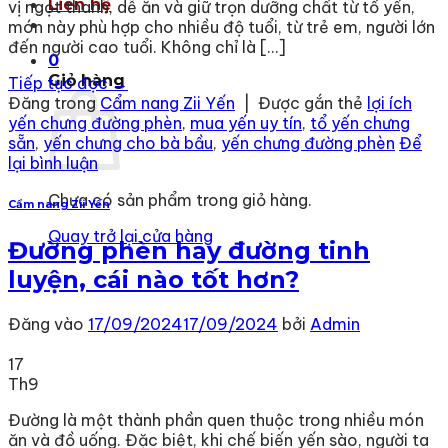
Liên hệ
vị ngọt thanh, dễ ăn và giữ trọn dưỡng chất từ tổ yến,
món này phù hợp cho nhiều độ tuổi, từ trẻ em, người lớn
đến người cao tuổi. Không chỉ là […]
0
Giỏ hàng
Tiếp tục đọc
→
Đăng trong
Cẩm nang Zii Yến
|
Được gắn thẻ
lợi ích
yến chưng đường phèn
,
mua yến uy tín
,
tổ yến chưng
sẵn
,
yến chưng cho bà bầu
,
yến chưng đường phèn
Để
lại bình luận
Chưa có sản phẩm trong giỏ hàng.
Cẩm nang Zii Yến
Quay trở lại cửa hàng
Đường phèn hay đường tinh
luyện, cái nào tốt hơn?
Đăng vào
17/09/2024
17/09/2024
bởi
Admin
17
Th9
Đường là một thành phần quen thuộc trong nhiều món
ăn và đồ uống. Đặc biệt, khi chế biến yến sào, người ta