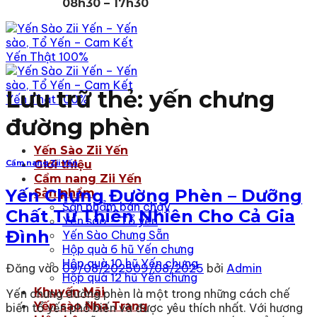
08h30 – 17h30
Lưu trữ thẻ:
yến chưng
đường phèn
Yến Sào Zii Yến
Giới thiệu
Cẩm nang Zii Yến
Cẩm nang Zii Yến
Yến Chưng Đường Phèn – Dưỡng
Sản phẩm
Sản phẩm bán chạy
Chất Từ Thiên Nhiên Cho Cả Gia
Yến sào – Tổ yến
Đình
Yến Sào Chưng Sẵn
Hộp quà 6 hũ Yến chưng
Hộp quà 10 hũ Yến chưng
Đăng vào
09/08/2025
09/08/2025
bởi
Admin
Hộp quà 12 hũ Yến chưng
Khuyến Mãi
Yến chưng đường phèn là một trong những cách chế
Yến sào Nha Trang
biến tổ yến phổ biến và được yêu thích nhất. Với hương