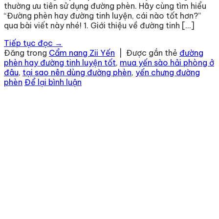
thường ưu tiên sử dụng đường phèn. Hãy cùng tìm hiểu
“Đường phèn hay đường tinh luyện, cái nào tốt hơn?”
qua bài viết này nhé! 1. Giới thiệu về đường tinh […]
Tiếp tục đọc
→
Đăng trong
Cẩm nang Zii Yến
|
Được gắn thẻ
đường
phèn hay đường tinh luyện tốt
,
mua yến sào hải phòng ở
đâu
,
tại sao nên dùng đường phèn
,
yến chưng đường
phèn
Để lại bình luận
Địa chỉ
: số 243 Lạch Tray, Gia Viên, Hải Phòng
Hotline
:
0906 0275 86
Email
:
yenthienngoc88@gmail.com