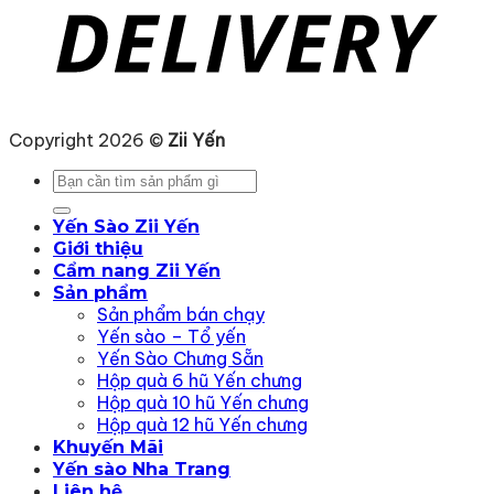
Copyright 2026 ©
Zii Yến
Tìm
kiếm:
Yến Sào Zii Yến
Giới thiệu
Cẩm nang Zii Yến
Sản phẩm
Sản phẩm bán chạy
Yến sào – Tổ yến
Yến Sào Chưng Sẵn
Hộp quà 6 hũ Yến chưng
Hộp quà 10 hũ Yến chưng
Hộp quà 12 hũ Yến chưng
Khuyến Mãi
Yến sào Nha Trang
Liên hệ