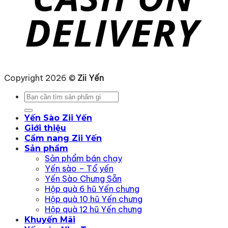
Copyright 2026 ©
Zii Yến
Tìm
kiếm:
Yến Sào Zii Yến
Giới thiệu
Cẩm nang Zii Yến
Sản phẩm
Sản phẩm bán chạy
Yến sào – Tổ yến
Yến Sào Chưng Sẵn
Hộp quà 6 hũ Yến chưng
Hộp quà 10 hũ Yến chưng
Hộp quà 12 hũ Yến chưng
Khuyến Mãi