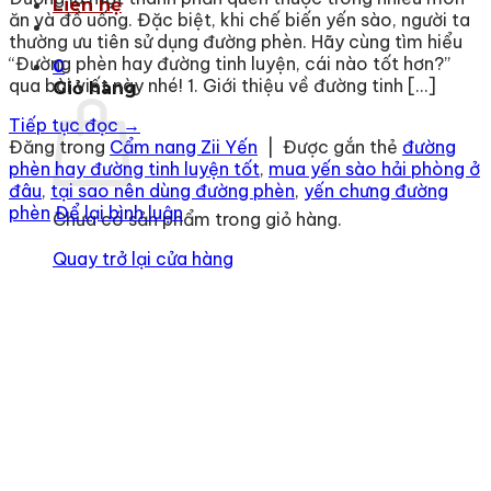
Liên hệ
ăn và đồ uống. Đặc biệt, khi chế biến yến sào, người ta
thường ưu tiên sử dụng đường phèn. Hãy cùng tìm hiểu
“Đường phèn hay đường tinh luyện, cái nào tốt hơn?”
0
qua bài viết này nhé! 1. Giới thiệu về đường tinh […]
Giỏ hàng
Tiếp tục đọc
→
Đăng trong
Cẩm nang Zii Yến
|
Được gắn thẻ
đường
phèn hay đường tinh luyện tốt
,
mua yến sào hải phòng ở
đâu
,
tại sao nên dùng đường phèn
,
yến chưng đường
phèn
Để lại bình luận
Chưa có sản phẩm trong giỏ hàng.
Quay trở lại cửa hàng
Địa chỉ
: số 243 Lạch Tray, Gia Viên, Hải Phòng
Hotline
:
0906 0275 86