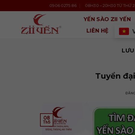
Bỏ
0906 0275 86
08H30 – 20H30 TỪ THỨ 2 
qua
nội
YẾN SÀO ZII YẾN
dung
LIÊN HỆ
LƯU
Tuyển đại
ĐĂN
08
Th5