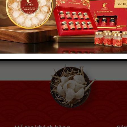
 lẻ yến thô, các loại yến làm sạch, yến nhà, yến đảo Khánh
. Hệ thống […]
TIẾP TỤC ĐỌC
→
ng kho yến sào nha trang
,
tuyển cộng tác viên yến sào hải phòng
,
Tuyển đạ
uyển đại lý yến sào hải phòng
,
Tuyển Sỉ yến chưng sẵn
Để lại bình l