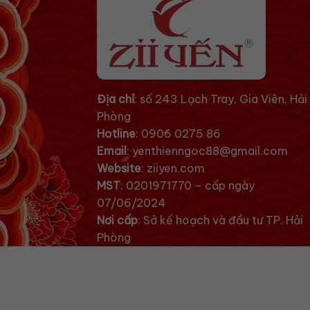
Địa chỉ
: số 243 Lạch Tray, Gia Viên, Hải
Phòng
Hotline
:
0906 0275 86
Email
:
yenthienngoc88@gmail.com
Website
:
ziiyen.com
MST
: 0201971770 – cấp ngày
07/06/2024
Nơi cấp
: Sở kế hoạch và đầu tư TP. Hải
Phòng