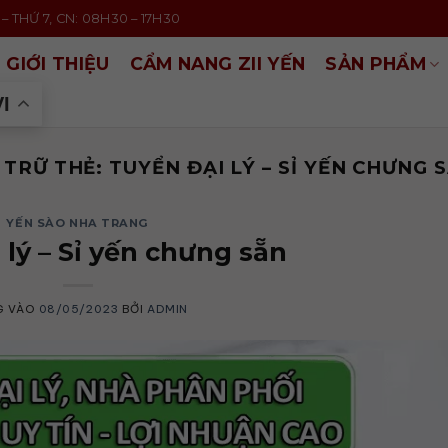
– THỨ 7, CN: 08H30 – 17H30
GIỚI THIỆU
CẨM NANG ZII YẾN
SẢN PHẨM
VI
 TRỮ THẺ:
TUYỂN ĐẠI LÝ – SỈ YẾN CHƯNG 
YẾN SÀO NHA TRANG
 lý – Sỉ yến chưng sẵn
G VÀO
08/05/2023
BỞI
ADMIN