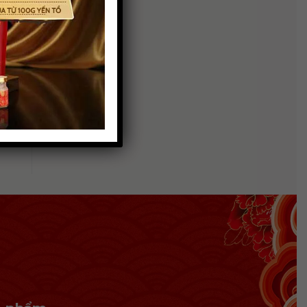
i
uận