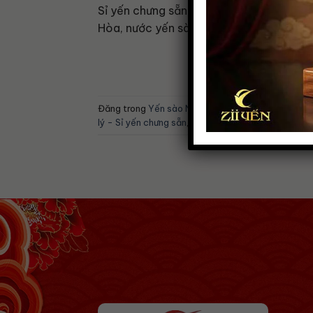
Sỉ yến chưng sẵn. Zii Yến cung cấp sỉ và
Hòa, nước yến sào, yến tươi chưng sẵn. I
Đăng trong
Yến sào Nha Trang
|
Được gắn thẻ
tổ
lý - Sỉ yến chưng sẵn
,
Tuyển đại lý yến chưng sẵn
,
t