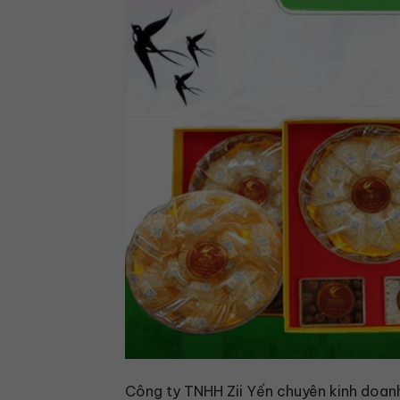
Công ty TNHH Zii Yến chuyên kinh doanh 