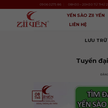
Bỏ
0906 0275 86
08H30 – 20H30 TỪ THỨ 2 
qua
nội
YẾN SÀO ZII YẾN
dung
LIÊN HỆ
LƯU TRỮ
Tuyển đại
ĐĂN
08
Th5