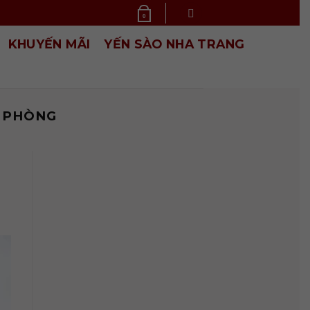
0
KHUYẾN MÃI
YẾN SÀO NHA TRANG
I PHÒNG