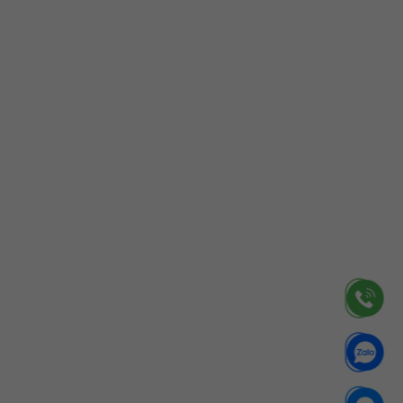
n phẩm
Trắng Thô
Tinh Chế
ến Hồng – Yến Huyết
Chưng Sẵn
 trùng Hạ Thảo
 Phẩm Khác