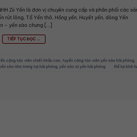
NHH Zii Yến là đơn vị chuyên cung cấp và phân phối các sả
n rút lông, Tổ Yến thô, Hồng yến, Huyết yến, dòng Yến
ến – yến sào chưng […]
TIẾP TỤC ĐỌC
→
yển cộng tác viên chiết khấu cao
,
tuyển cộng tác viên yến sào hải phòng
,
yến sào nha trang tại hải phòng
,
yến sào zii yến hải phòng
Để lại bình l