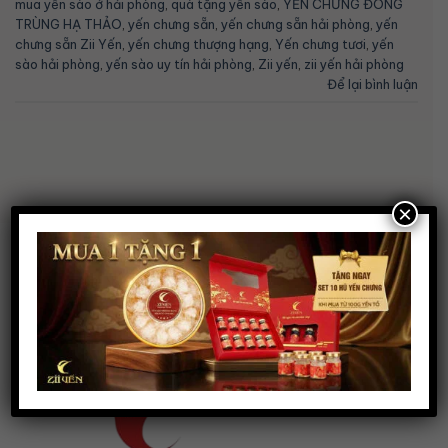
mua yến sào ở hải phòng
,
quà tặng yến sào
,
YẾN CHƯNG ĐÔNG
TRÙNG HẠ THẢO
,
yến chưng sẵn
,
yến chưng sẵn hải phòng
,
yến
chưng sẵn Zii Yến
,
yến chưng thượng hạng
,
Yến chưng tươi
,
yến
sào hải phòng
,
yến sào uy tín hải phòng
,
Zii yến
,
zii yến hải phòng
Để lại bình luận
×