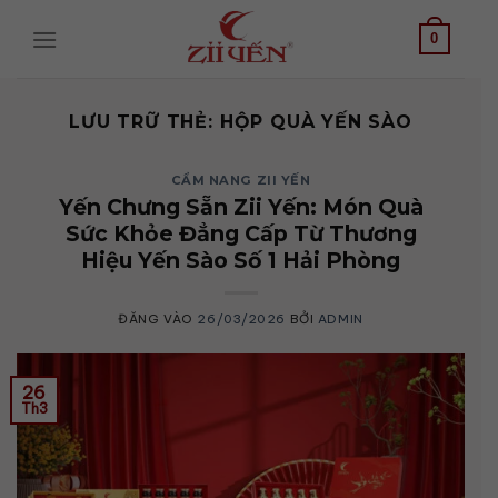
Bỏ
qua
0
nội
dung
LƯU TRỮ THẺ:
HỘP QUÀ YẾN SÀO
CẨM NANG ZII YẾN
Yến Chưng Sẵn Zii Yến: Món Quà
Sức Khỏe Đẳng Cấp Từ Thương
Hiệu Yến Sào Số 1 Hải Phòng
ĐĂNG VÀO
26/03/2026
BỞI
ADMIN
26
Th3