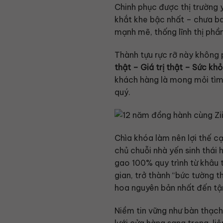
Chinh phục được thị trường y
khắt khe bậc nhất – chưa bao
mạnh mẽ, thống lĩnh thị phần
Thành tựu rực rỡ này không 
thật – Giá trị thật – Sức khỏ
khách hàng là mong mỏi tìm 
quý.
Chìa khóa làm nên lợi thế cạ
chủ chuỗi nhà yến sinh thái 
gao 100% quy trình từ khâu 
gian, trở thành “bức tường 
hoa nguyên bản nhất đến tận
Niềm tin vững như bàn thạc
lưới cửa hàng sang trọng, l