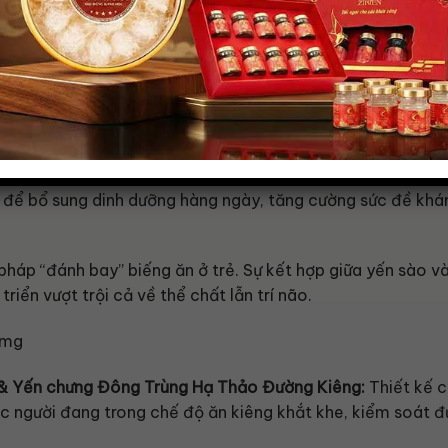
Yến Chưng Zii Yến – Giải Pháp Cá
Mọi Thể Trạng
thượng hạng, Zii Yến đã nghiên cứu và đưa ra thị trường c
ợc chia theo dung tích và hàm lượng yến cụ thể:
 Lượng 1250mg Yến (Duy trì sức khỏe mỗi ngày)
 để bổ sung dinh dưỡng hàng ngày, tăng cường sức đề khán
pháp “đánh bay” biếng ăn ở trẻ. Sự kết hợp giữa yến sào v
triển vượt trội cả về thể chất lẫn trí não.
& Yến chưng Đông Trùng Hạ Thảo Đường Kiêng:
Thiết kế c
 người đang trong chế độ ăn kiêng khắt khe, kiểm soát đ