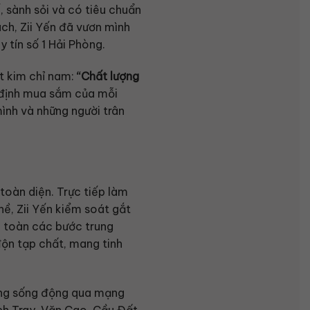
, sành sỏi và có tiêu chuẩn
ách, Zii Yến đã vươn mình
 tín số 1 Hải Phòng.
t kim chỉ nam:
“Chất lượng
t định mua sắm của mỗi
ình và những người trân
 toàn diện. Trực tiếp làm
hề, Zii Yến kiểm soát gắt
n toàn các bước trung
độn tạp chất, mang tinh
ứng sống động qua mạng
ạch Tray, Văn Cao, Cầu Đất