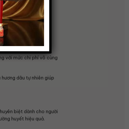
 Nhân Hóa Cho
ác dòng sản phẩm yến
g với mức chi phí vô cùng
à hương dâu tự nhiên giúp
huyên biệt dành cho người
ường huyết hiệu quả.