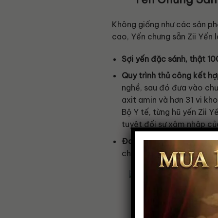
Không giống như các sản phẩ
cao, Yến chưng sẵn Zii Yến 
Sợi yến đặc sánh, thật 1
Quy trình thủ công kết hợ
nghề, sau đó đưa vào chưn
axit amin và hơn 31 vi k
Bộ Y tế, từng hũ yến Zii 
tuyệt đối sự xâm nhập củ
Đa dạng dung tích và hàm
chính xác từng nhu cầu và