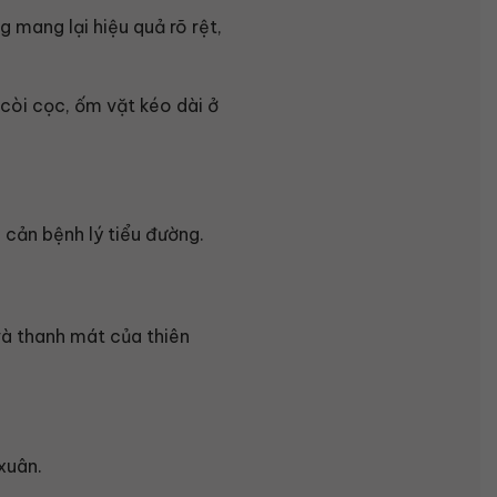
mang lại hiệu quả rõ rệt,
còi cọc, ốm vặt kéo dài ở
 cản bệnh lý tiểu đường.
và thanh mát của thiên
xuân.