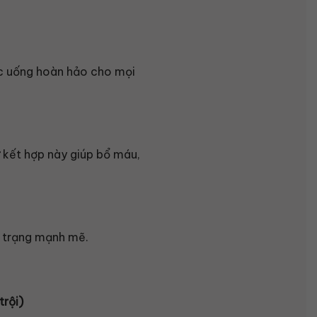
ức uống hoàn hảo cho mọi
ự kết hợp này giúp bổ máu,
ể trạng mạnh mẽ.
rội)