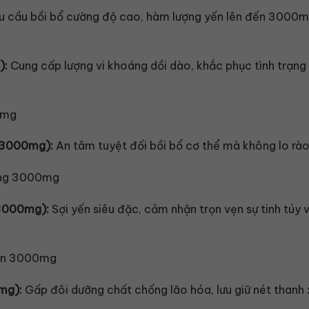
u cầu bồi bổ cường độ cao, hàm lượng yến lên đến 3000mg 
):
Cung cấp lượng vi khoáng dồi dào, khắc phục tình trạng 
(3000mg):
An tâm tuyệt đối bồi bổ cơ thể mà không lo rào
3000mg):
Sợi yến siêu đặc, cảm nhận trọn vẹn sự tinh túy 
mg):
Gấp đôi dưỡng chất chống lão hóa, lưu giữ nét thanh 