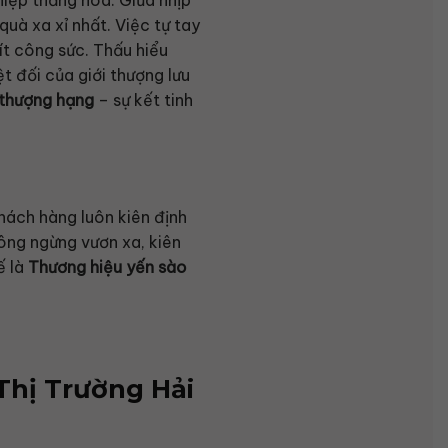
iệp thăng hoa. Giữa nhịp
uà xa xỉ nhất. Việc tự tay
ít công sức. Thấu hiểu
 đối của giới thượng lưu
 thượng hạng
– sự kết tinh
ách hàng luôn kiên định
hông ngừng vươn xa, kiên
ế là
Thương hiệu yến sào
Thị Trường Hải