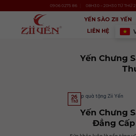
Bỏ
0906 0275 86
08H30 – 20H30 TỪ THỨ 2 
qua
nội
YẾN SÀO ZII YẾN
dung
LIÊN HỆ
Yến Chưng S
Thư
26
Th3
Yến Chưng S
Đẳng Cấp