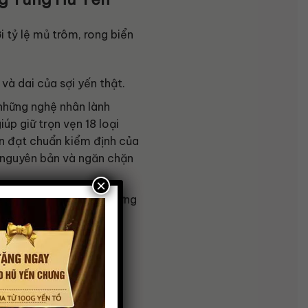
 tỷ lệ mủ trôm, rong biển
à dai của sợi yến thật.
những nghệ nhân lành
úp giữ trọn vẹn 18 loại
àn đạt chuẩn kiểm định của
n nguyên bản và ngăn chặn
×
ng từng sản phẩm, đáp ứng