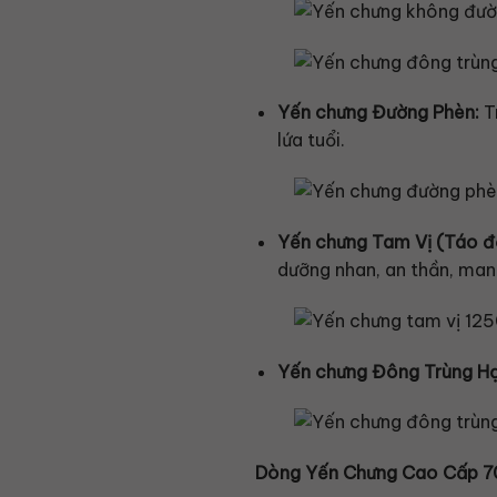
Yến chưng Đường Phèn:
T
lứa tuổi.
Yến chưng Tam Vị (Táo đỏ
dưỡng nhan, an thần, mang
Yến chưng Đông Trùng H
Dòng Yến Chưng Cao Cấp 70