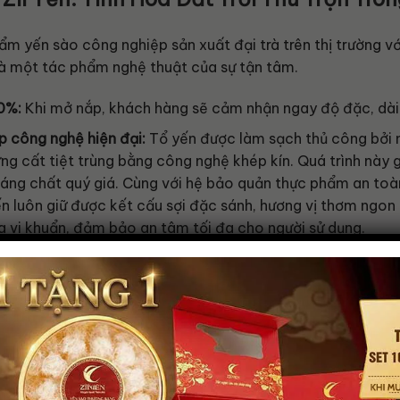
m yến sào công nghiệp sản xuất đại trà trên thị trường với
là một tác phẩm nghệ thuật của sự tận tâm.
00%:
Khi mở nắp, khách hàng sẽ cảm nhận ngay độ đặc, dài v
p công nghệ hiện đại:
Tổ yến được làm sạch thủ công bởi 
g cất tiệt trùng bằng công nghệ khép kín. Quá trình này gi
hoáng chất quý giá. Cùng với hệ bảo quản thực phẩm an to
Yến luôn giữ được kết cấu sợi đặc sánh, hương vị thơm ngo
a vi khuẩn, đảm bảo an tâm tối đa cho người sử dụng.
 lượng:
Minh bạch tuyệt đối về lượng yến nguyên chất tro
 thể trạng của người dùng.
Yến chưng sẵn Zii Yến