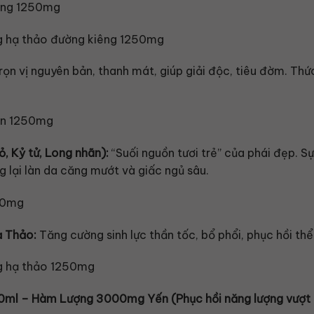
rọn vị nguyên bản, thanh mát, giúp giải độc, tiêu đờm. Th
, Kỷ tử, Long nhãn):
“Suối nguồn tươi trẻ” của phái đẹp. S
 lại làn da căng mướt và giấc ngủ sâu.
ạ Thảo:
Tăng cường sinh lực thần tốc, bổ phổi, phục hồi th
ml – Hàm Lượng 3000mg Yến (Phục hồi năng lượng vượt t