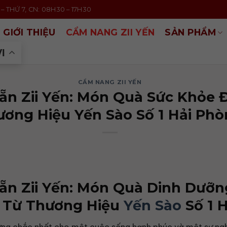
– THỨ 7, CN: 08H30 – 17H30
GIỚI THIỆU
CẨM NANG ZII YẾN
SẢN PHẨM
VI
CẨM NANG ZII YẾN
ẵn Zii Yến: Món Quà Sức Khỏe 
ơng Hiệu Yến Sào Số 1 Hải Ph
ẵn Zii Yến: Món Quà Dinh Dưỡn
 Từ Thương Hiệu
Yến Sào
Số 1 