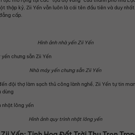
ột thập kỷ, Zii Yến vẫn luôn là cái tên đầu tiên và duy nhấ
đẳng cấp.
Hình ảnh nhà yến Zii Yến
Nhà máy yến chưng sẵn Zii Yến
đến đội thợ làm sạch thủ công lành nghề, Zii Yến tự tin ma
u dùng
Hình ảnh quy trình nhặt lông yến
Zii Yến: Tinh Hoa Đất Trời Thu Trọn Tro