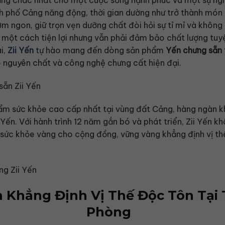
ững chắc nhất cho một cuộc sống hạnh phúc và một sự ngh
nh phố Cảng năng động, thời gian dường như trở thành món q
 ngon, giữ trọn vẹn dưỡng chất đòi hỏi sự tỉ mỉ và không 
ột cách tiện lợi nhưng vẫn phải đảm bảo chất lượng tuyệt
i,
Zii Yến
tự hào mang đến dòng sản phẩm
Yến chưng sẵn
 nguyên chất và công nghệ chưng cất hiện đại.
ẩm sức khỏe cao cấp nhất tại vùng đất Cảng, hàng ngàn kh
i Yến. Với hành trình 12 năm gắn bó và phát triển, Zii Yến k
sức khỏe vàng cho cộng đồng, vững vàng khẳng định vị th
ăm Khẳng Định Vị Thế Độc Tôn Tại 
Phòng