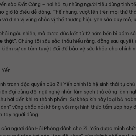
ến sào Đất Cảng – nơi hội tụ những người tiêu dùng tinh tế
 giờ là điều dễ dàng. Thế nhưng, vượt lên trên mọi thử th
 và định vị vững chắc vị thế thương hiệu yến sào quy mô, uy
phải ngẫu nhiên, mà được đúc kết từ 12 năm bền bỉ bám sá
e thật”
. Chúng tôi sâu sắc thấu hiểu rằng, đằng sau quyế
kiếm sự an tâm tuyệt đối để bảo vệ sức khỏe cho chính m
nh tranh độc quyền của Zii Yến chính là hệ sinh thái tự chủ
hiện đại cùng đội ngũ nghệ nhân làm sạch thủ công lành ng
thu hái đến khi ra thành phẩm. Sự khép kín này loại bỏ hoà
thành” vững chắc nói không với mọi hình thức tẩm ướp hay 
 tay người dùng.
h của người dân Hải Phòng dành cho Zii Yến được minh ch
iên tục mở rộng tại các “tọa độ vàng” của thành phố như L