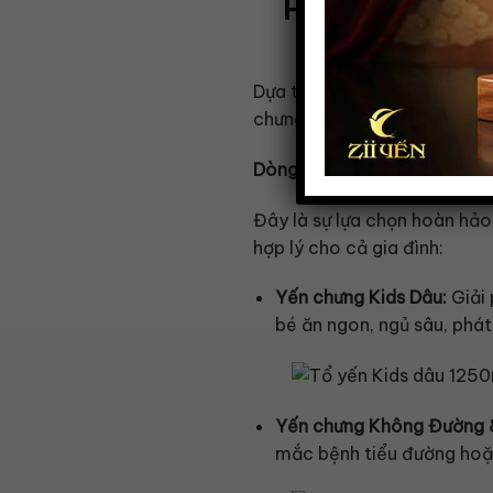
Hệ Sinh Thái 
Dựa trên nguồn nguyên liệu 
chưng vô cùng phong phú, đư
Dòng Yến Chưng 70ml – Hàm
Đây là sự lựa chọn hoàn hảo
hợp lý cho cả gia đình:
Yến chưng Kids Dâu:
Giải 
bé ăn ngon, ngủ sâu, phát 
Yến chưng Không Đường 
mắc bệnh tiểu đường hoặc