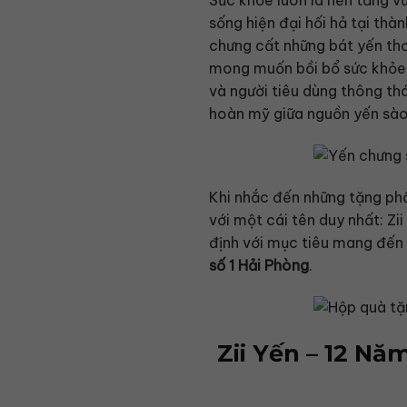
Sức khỏe luôn là nền tảng v
sống hiện đại hối hả tại thà
chưng cất những bát yến thơm
mong muốn bồi bổ sức khỏe m
và người tiêu dùng thông thá
hoàn mỹ giữa nguồn yến sào
Khi nhắc đến những tặng ph
với một cái tên duy nhất: Zi
định với mục tiêu mang đến 
số 1 Hải Phòng
.
Zii Yến – 12 N