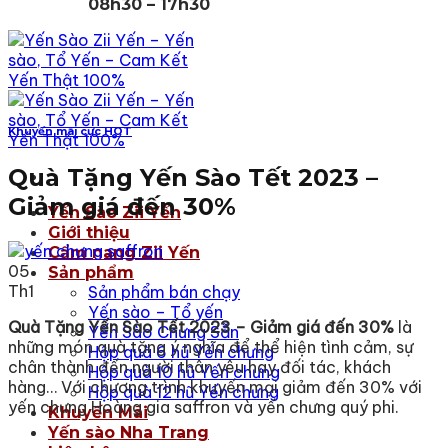
08h30 – 17h30
Khuyến mãi cực HOT
Quà Tặng Yến Sào Tết 2023 –
Giảm giá đến 30%
Yến Sào Zii Yến
Giới thiệu
Cẩm nang Zii Yến
05
Sản phẩm
Th1
Sản phẩm bán chạy
Yến sào – Tổ yến
Quà Tặng Yến Sào Tết 2023 – Giảm giá đến 30%
là
Yến Sào Chưng Sẵn
những món quà tặng ý nghĩa để thể hiện tình cảm, sự
Hộp quà 6 hũ Yến chưng
chân thành đến người thân yêu hay đối tác, khách
Hộp quà 10 hũ Yến chưng
hàng… Với chương trình khuyến mại giảm đến 30% với
Hộp quà 12 hũ Yến chưng
yến chưng Hoàng gia saffron và yến chưng quý phi.
Khuyến Mãi
Yến sào Nha Trang