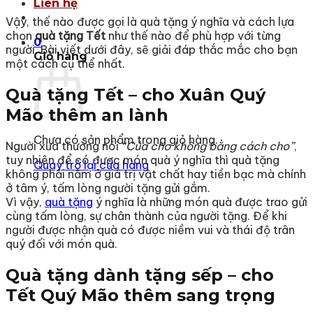
Liên hệ
Vậy, thế nào được gọi là quà tặng ý nghĩa và cách lựa
chọn
quà tặng Tết
như thế nào để phù hợp với từng
0
người. Bài viết dưới đây, sẽ giải đáp thắc mắc cho bạn
Giỏ hàng
một cách cụ thể nhất.
Quà tặng Tết – cho Xuân Quý
Mão thêm an lành
Chưa có sản phẩm trong giỏ hàng.
Người xưa thường nói
“Của cho không bằng cách cho”
,
tuy nhiên để có được món quà ý nghĩa thì quà tặng
Quay trở lại cửa hàng
không phải nằm ở giá trị vật chất hay tiền bạc mà chính
ở tâm ý, tấm lòng người tặng gửi gắm.
Vì vậy,
quà tặng
ý nghĩa là những món quà được trao gửi
cùng tấm lòng, sự chân thành của người tặng. Để khi
người được nhận quà có được niềm vui và thái độ trân
quý đối với món quà.
Quà tặng dành tặng sếp – cho
Tết Quý Mão thêm sang trọng