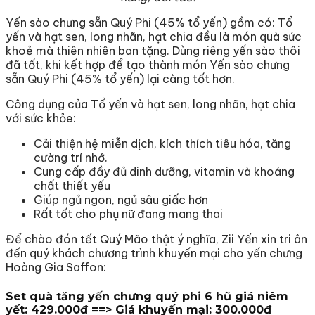
Yến sào chưng sẵn Quý Phi (45% tổ yến) gồm có: Tổ
yến và hạt sen, long nhãn, hạt chia đều là món quà sức
khoẻ mà thiên nhiên ban tặng. Dùng riêng yến sào thôi
đã tốt, khi kết hợp để tạo thành món Yến sào chưng
sẵn Quý Phi (45% tổ yến) lại càng tốt hơn.
Công dụng của Tổ yến và hạt sen, long nhãn, hạt chia
với sức khỏe:
Cải thiện hệ miễn dịch, kích thích tiêu hóa, tăng
cường trí nhớ.
Cung cấp đầy đủ dinh dưỡng, vitamin và khoáng
chất thiết yếu
Giúp ngủ ngon, ngủ sâu giấc hơn
Rất tốt cho phụ nữ đang mang thai
Để chào đón tết Quý Mão thật ý nghĩa, Zii Yến xin tri ân
đến quý khách chương trình khuyến mại cho yến chưng
Hoàng Gia Saffon:
Set quà tăng yến chưng quý phi 6 hũ giá niêm
yết: 429.000đ ==> Giá khuyến mại: 300.000đ