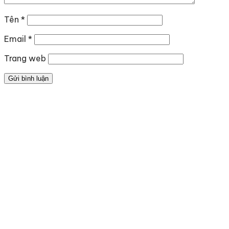
Tên
*
Email
*
Trang web
Địa chỉ
: số 243 Lạch Tray, Gia Viên, Hải Phòng
Hotline
:
0906 0275 86
Email
:
yenthienngoc88@gmail.com