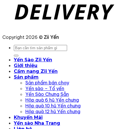
Copyright 2026 ©
Zii Yến
Tìm
kiếm:
Yến Sào Zii Yến
Giới thiệu
Cẩm nang Zii Yến
Sản phẩm
Sản phẩm bán chạy
Yến sào – Tổ yến
Yến Sào Chưng Sẵn
Hộp quà 6 hũ Yến chưng
Hộp quà 10 hũ Yến chưng
Hộp quà 12 hũ Yến chưng
Khuyến Mãi
Yến sào Nha Trang
Liên hệ