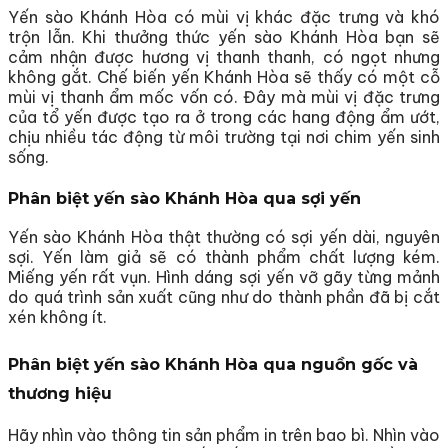
Yến sào Khánh Hòa có mùi vị khác đặc trưng và khó
trộn lẫn. Khi thưởng thức yến sào Khánh Hòa bạn sẽ
cảm nhận được hương vị thanh thanh, có ngọt nhưng
không gắt. Chế biến yến Khánh Hòa sẽ thấy có một cỗ
mùi vị thanh ẩm mốc vốn có. Đây mà mùi vị đặc trưng
của tổ yến được tạo ra ở trong các hang động ẩm ướt,
chịu nhiều tác động từ môi trường tại nơi chim yến sinh
sống.
Phân biệt yến sào Khánh Hòa qua sợi yến
Yến sào Khánh Hòa thật thường có sợi yến dài, nguyên
sợi. Yến làm giả sẽ có thành phẩm chất lượng kém.
Miếng yến rất vụn. Hình dáng sợi yến vỡ gãy từng mảnh
do quá trình sản xuất cũng như do thành phần đã bị cắt
xén không ít.
Phân biệt yến sào Khánh Hòa qua nguồn gốc và
thương hiệu
Hãy nhìn vào thông tin sản phẩm in trên bao bì. Nhìn vào