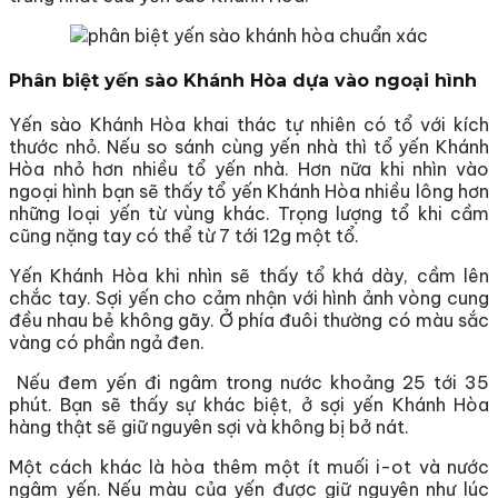
Phân biệt yến sào Khánh Hòa dựa vào ngoại hình
Yến sào Khánh Hòa khai thác tự nhiên có tổ với kích
thước nhỏ. Nếu so sánh cùng yến nhà thì tổ yến Khánh
Hòa nhỏ hơn nhiều tổ yến nhà. Hơn nữa khi nhìn vào
ngoại hình bạn sẽ thấy tổ yến Khánh Hòa nhiều lông hơn
những loại yến từ vùng khác. Trọng lượng tổ khi cầm
cũng nặng tay có thể từ 7 tới 12g một tổ.
Yến Khánh Hòa khi nhìn sẽ thấy tổ khá dày, cầm lên
chắc tay. Sợi yến cho cảm nhận với hình ảnh vòng cung
đều nhau bẻ không gãy. Ở phía đuôi thường có màu sắc
vàng có phần ngả đen.
Nếu đem yến đi ngâm trong nước khoảng 25 tới 35
phút. Bạn sẽ thấy sự khác biệt, ở sợi yến Khánh Hòa
hàng thật sẽ giữ nguyên sợi và không bị bở nát.
Một cách khác là hòa thêm một ít muối i-ot và nước
ngâm yến. Nếu màu của yến được giữ nguyên như lúc