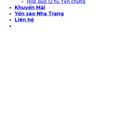
Hộp quà 12 hũ Yến chưng
Khuyến Mãi
Yến sào Nha Trang
Liên hệ