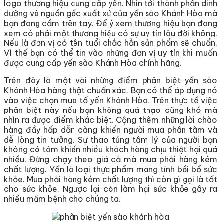
logo thương hiệu cung cấp yến. Nhìn tới thành phần dinh
dưỡng và nguồn gốc xuất xứ của yến sào Khánh Hòa mà
bạn đang cầm trên tay. Để ý xem thương hiệu bạn đang
xem có phải một thương hiệu có sự uy tín lâu đời không.
Nếu là đơn vị có tên tuổi chắc hẳn sản phẩm sẽ chuẩn.
Vì thế bạn có thể tin vào những đơn vị uy tín khi muốn
được cung cấp yến sào Khánh Hòa chính hãng.
Trên đây là một vài những điểm phân biệt yến sào
Khánh Hòa hàng thật chuẩn xác. Bạn có thể áp dụng nó
vào việc chọn mua tổ yến Khánh Hòa. Trên thực tế việc
phân biệt này nếu bạn không quá thạo cũng khó mà
nhìn ra được điểm khác biệt. Cộng thêm những lời chào
hàng đầy hấp dẫn càng khiến người mua phân tâm và
dễ lòng tin tưởng. Sự thao túng tâm lý của người bạn
không có tâm khiến nhiều khách hàng chịu thiệt hại quá
nhiều. Đừng chạy theo giá cả mà mua phải hàng kém
chất lượng. Yến là loại thực phẩm mang tính bồi bổ sức
khỏe. Mua phải hàng kém chất lượng thì còn gì gọi là tốt
cho sức khỏe. Ngược lại còn làm hại sức khỏe gây ra
nhiều mầm bệnh cho chúng ta.