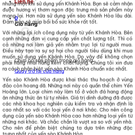
Liên hệ
nhưng một khi sử dụng yến Khánh Hòa. Bạn sẽ cảm nhận
được hương vị thơm ngon đặc trưng mà sản phẩm này
mang lại. Hơn nữa sử dụng yến sào Khánh Hòa lâu dài.
0
Đảm bảo sẽ giúp bồi bổ sức khỏe rất tốt.
Giỏ hàng
Với những lợi ích công dụng này từ yến Khánh Hòa. Bên
cạnh những đơn vị cung cấp yến chất lượng tốt. Thì có
cả những nơi làm giả yến nhằm trục lợi từ người mua.
Điều này tạo ra sự sợ hại cho người tiêu dùng khi mua
muốn sử dụng yến Khánh Hòa. Do vậy để không chọn
Chưa có sản phẩm trong giỏ hàng.
phải hàng nhái hàng kém chất lượng. Chúng tôi xin đưa
ra cách phân biệt yến sào Khánh Hòa chuẩn xác nhất.
Quay trở lại cửa hàng
Yến sào Khánh Hòa được khai thác thu hoạch ở vùng
đảo còn hoang dã. Những nơi này có quần thể chim Yến
Hoàng lớn. Loại chim này làm tổ ở vách đá hang động
ăn những thức ăn từ tự nhiên. Giá trị dinh dưỡng đã được
các nhà khoa học nghiên cứu kiểm tra và nhận định là
cao nhất so với các loại yến ở nơi khác. Cho nên công
dụng của yến sào Khánh Hòa cao hơn những loại yến từ
những nơi khác. Và chắc chắn là vượt xa so với yến nhà.
Cho nên để phân biệt chúng ta dựa trên những đặc
trưng nhất của yến sào Khánh Hòa.