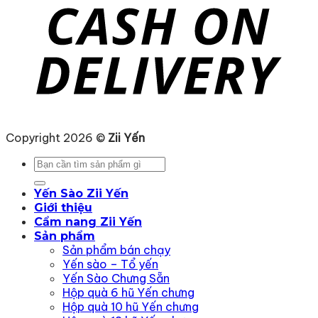
Copyright 2026 ©
Zii Yến
Tìm
kiếm:
Yến Sào Zii Yến
Giới thiệu
Cẩm nang Zii Yến
Sản phẩm
Sản phẩm bán chạy
Yến sào – Tổ yến
Yến Sào Chưng Sẵn
Hộp quà 6 hũ Yến chưng
Hộp quà 10 hũ Yến chưng