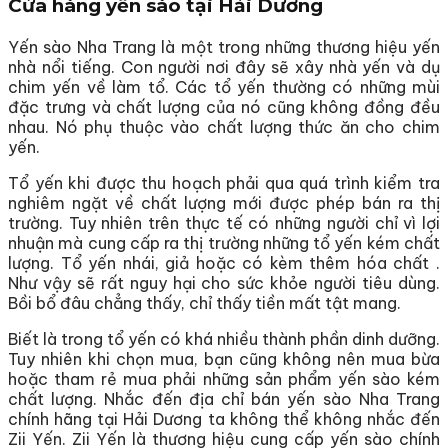
Cửa hàng yến sào tại Hải Dương
Yến sào Nha Trang là một trong những thương hiệu yến
nhà nổi tiếng. Con người nơi đây sẽ xây nhà yến và dụ
chim yến về làm tổ. Các tổ yến thường có những mùi
đặc trưng và chất lượng của nó cũng không đồng đều
nhau. Nó phụ thuộc vào chất lượng thức ăn cho chim
yến.
Tổ yến khi được thu hoạch phải qua quá trình kiểm tra
nghiêm ngặt về chất lượng mới được phép bán ra thị
trường. Tuy nhiên trên thực tế có những người chỉ vì lợi
nhuận mà cung cấp ra thị trường những tổ yến kém chất
lượng. Tổ yến nhái, giả hoặc có kèm thêm hóa chất .
Như vậy sẽ rất nguy hại cho sức khỏe người tiêu dùng.
Bồi bổ đâu chẳng thấy, chỉ thấy tiền mất tật mang.
Biết là trong tổ yến có khá nhiều thành phần dinh dưỡng.
Tuy nhiên khi chọn mua, bạn cũng không nên mua bừa
hoặc tham rẻ mua phải những sản phẩm yến sào kém
chất lượng. Nhắc đến địa chỉ bán yến sào Nha Trang
chính hãng tại Hải Dương ta không thể không nhắc đến
Zii Yến. Zii Yến là thương hiệu cung cấp yến sào chính