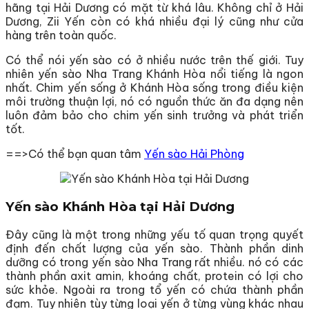
hãng tại Hải Dương có mặt từ khá lâu. Không chỉ ở Hải
Dương, Zii Yến còn có khá nhiều đại lý cũng như cửa
hàng trên toàn quốc.
Có thể nói yến sào có ở nhiều nước trên thế giới. Tuy
nhiên yến sào Nha Trang Khánh Hòa nổi tiếng là ngon
nhất. Chim yến sống ở Khánh Hòa sống trong điều kiện
môi trường thuận lợi, nó có nguồn thức ăn đa dạng nên
luôn đảm bảo cho chim yến sinh trưởng và phát triển
tốt.
==>Có thể bạn quan tâm
Yến sào Hải Phòng
Yến sào Khánh Hòa tại Hải Dương
Đây cũng là một trong những yếu tố quan trọng quyết
định đến chất lượng của yến sào. Thành phần dinh
dưỡng có trong yến sào Nha Trang rất nhiều. nó có các
thành phần axit amin, khoáng chất, protein có lợi cho
sức khỏe. Ngoài ra trong tổ yến có chứa thành phần
đạm. Tuy nhiên tùy từng loại yến ở từng vùng khác nhau