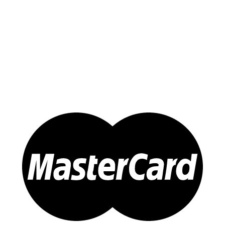
Tổ Yến Hồng – Yến Huyết
Yến Chưng Sẵn
Đông trùng Hạ Thảo
Sản Phẩm Khác