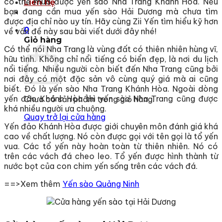
có thể mua được yến sào Nha Trang Khánh Hòa. Nếu
Liên hệ
bạn đang cần mua yến sào Hải Dương mà chưa tìm
được địa chỉ nào uy tín. Hãy cùng Zii Yến tìm hiểu kỹ hơn
0
về vấn đề này sau bài viết dưới đây nhé!
Giỏ hàng
Có thể nói Nha Trang là vùng đất có thiên nhiên hùng vĩ,
hữu tình. Không chỉ nổi tiếng có biển đẹp, là nơi du lịch
nổi tiếng. Nhiều người còn biết đến Nha Trang cũng bởi
nơi đây có một đặc sản vô cùng quý giá mà ai cũng
biết. Đó là yến sào Nha Trang Khánh Hòa. Ngoài dòng
yến đảo Khánh Hòa thì yến sào Nha Trang cũng được
Chưa có sản phẩm trong giỏ hàng.
khá nhiều người ưa chuộng.
Quay trở lại cửa hàng
Yến đảo Khánh Hòa được giới chuyên môn đánh giá khá
cao về chất lượng. Nó còn được gọi với tên gọi là tổ yến
vua. Các tổ yến này hoàn toàn từ thiên nhiên. Nó có
trên các vách đá cheo leo. Tổ yến được hình thành từ
nước bọt của con chim yến sống trên các vách đá.
==>Xem thêm
Yến sào Quảng Ninh