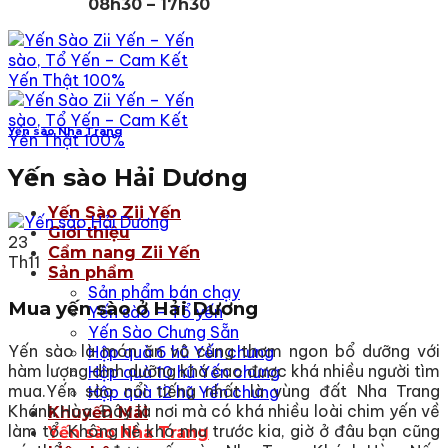
08h30 – 17h30
Yến sào Nha Trang
Yến sào Hải Dương
Yến Sào Zii Yến
Giới thiệu
23
Cẩm nang Zii Yến
Th11
Sản phẩm
Sản phẩm bán chạy
Mua yến sào ở Hải Dương
Yến sào – Tổ yến
Yến Sào Chưng Sẵn
Yến sào là món ăn vô cùng thơm ngon bổ dưỡng với
Hộp quà 6 hũ Yến chưng
hàm lượng dinh dưỡng khá cao được khá nhiều người tìm
Hộp quà 10 hũ Yến chưng
mua.Yến sào nổi tiếng nhất là vùng đất Nha Trang
Hộp quà 12 hũ Yến chưng
Khánh Hòa. Đây là nơi mà có khá nhiều loài chim yến về
Khuyến Mãi
làm tổ. Không hề khó như trước kia, giờ ở đâu bạn cũng
Yến sào Nha Trang