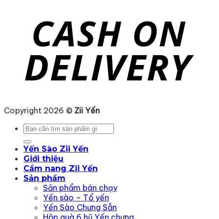
Copyright 2026 ©
Zii Yến
Tìm
kiếm:
Yến Sào Zii Yến
Giới thiệu
Cẩm nang Zii Yến
Sản phẩm
Sản phẩm bán chạy
Yến sào – Tổ yến
Yến Sào Chưng Sẵn
Hộp quà 6 hũ Yến chưng