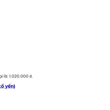
ại là: 1.020.000 ₫.
ổ yến)