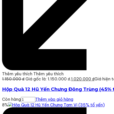
Thêm yêu thích
Thêm yêu thích
1.150.000 ₫
Giá gốc là: 1.150.000 ₫.
1.020.000 ₫
Giá hiện t
Hộp Quà 12 Hũ Yến Chưng Đông Trùng (45% t
Còn hàng
Thêm vào giỏ hàng
8%