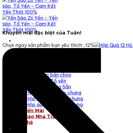
Khuyến mãi đặc biệt của Tuần!
Chọn ngay sản phẩm bạn yêu thích:::12%
Yến Sào Zii Yến
Giới thiệu
Cẩm nang Zii Yến
Sản phẩm
Sản phẩm bán chạy
Yến sào – Tổ yến
Yến Sào Chưng Sẵn
Hộp quà 6 hũ Yến chưng
Hộp quà 10 hũ Yến chưng
Hộp quà 12 hũ Yến chưng
Khuyến Mãi
Yến sào Nha Trang
Liên hệ