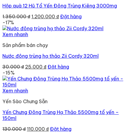
Hộp quà 12 Hũ Tổ Yến Đông Trùng Kiêng 3000mg
Giá
Giá
1.350.000
₫
1.200.000
₫
Đặt hàng
gốc
hiện
-17%
là:
tại
1.350.000 ₫.
là:
Xem nhanh
1.200.000 ₫.
Sản phẩm bán chạy
Nước đông trùng hạ thảo Zii Cordy 320ml
Giá
Giá
30.000
₫
25.000
₫
Đặt hàng
gốc
hiện
-15%
là:
tại
30.000 ₫.
là:
25.000 ₫.
Xem nhanh
Yến Sào Chưng Sẵn
Yến Chưng Đông Trùng Hạ Thảo 5500mg tổ yến –
150ml
Giá
Giá
130.000
₫
110.000
₫
Đặt hàng