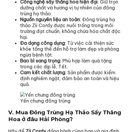
Công nghệ sấy thăng hoa hiện đại
: Giữ trọn
dưỡng chất và hương vị tự nhiên của đông
trùng hạ thảo.
Nguồn nguyên liệu an toàn
: Đông trùng hạ
thảo Zii Cordy được nuôi trồng trong môi
trường đạt chuẩn, không chứa hóa chất độc
hại.
Đa dạng công dụng
: Từ việc cải thiện sức
khỏe tổng thể đến hỗ trợ làm đẹp và phòng
ngừa bệnh tật.
Bao bì sang trọng
: Phù hợp làm quà tặng
trong các dịp lễ, Tết.
Cam kết chất lượng
: Sản phẩm được kiểm
định nghiêm ngặt, đảm bảo an toàn và hiệu
quả.
Yến chưng đông trùng
V. Mua Đông Trùng Hạ Thảo Sấy Thăng
Hoa ở đâu Hải Phòng?
Hãy để
Zii Cordy
đồng hành cùng bạn và gia đình