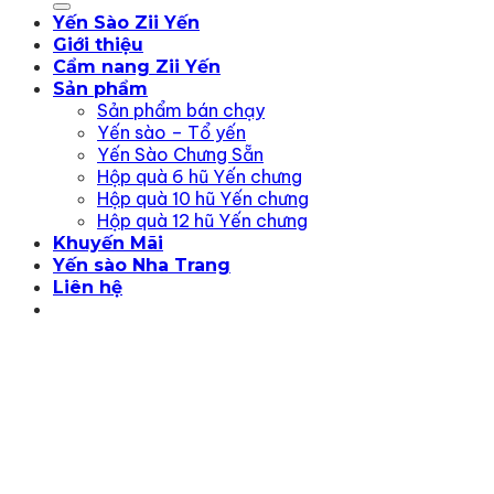
Yến Sào Zii Yến
Giới thiệu
Cẩm nang Zii Yến
Sản phẩm
Sản phẩm bán chạy
Yến sào – Tổ yến
Yến Sào Chưng Sẵn
Hộp quà 6 hũ Yến chưng
Hộp quà 10 hũ Yến chưng
Hộp quà 12 hũ Yến chưng
Khuyến Mãi
Yến sào Nha Trang
Liên hệ