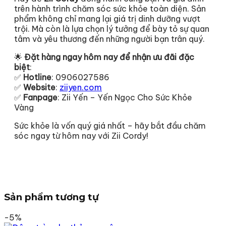
trên hành trình chăm sóc sức khỏe toàn diện. Sản
phẩm không chỉ mang lại giá trị dinh dưỡng vượt
trội. Mà còn là lựa chọn lý tưởng để bày tỏ sự quan
tâm và yêu thương đến những người bạn trân quý.
🌟
Đặt hàng ngay hôm nay để nhận ưu đãi đặc
biệt
:
✅
Hotline
: 0906027586
✅
Website
:
ziiyen.com
✅
Fanpage
: Zii Yến – Yến Ngọc Cho Sức Khỏe
Vàng
Sức khỏe là vốn quý giá nhất – hãy bắt đầu chăm
sóc ngay từ hôm nay với Zii Cordy!
Sản phẩm tương tự
-5%