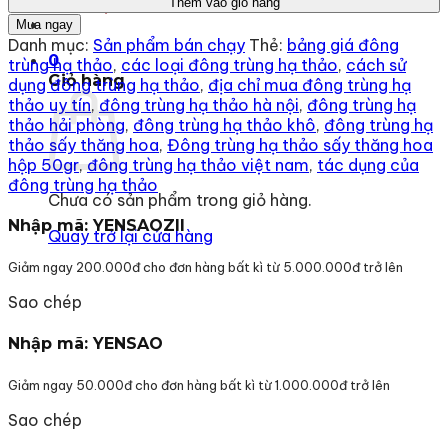
996.000 ₫.
là:
Thêm vào giỏ hàng
Liên hệ
hạ
750.000 ₫.
Mua ngay
thảo
Danh mục:
Sản phẩm bán chạy
Thẻ:
bảng giá đông
sấy
0
trùng hạ thảo
,
các loại đông trùng hạ thảo
,
cách sử
thăng
Giỏ hàng
dụng đông trùng hạ thảo
,
địa chỉ mua đông trùng hạ
hoa
thảo uy tín
,
đông trùng hạ thảo hà nội
,
đông trùng hạ
hộp
thảo hải phòng
,
đông trùng hạ thảo khô
,
đông trùng hạ
30gr
thảo sấy thăng hoa
,
Đông trùng hạ thảo sấy thăng hoa
số
hộp 50gr
,
đông trùng hạ thảo việt nam
,
tác dụng của
lượng
đông trùng hạ thảo
Chưa có sản phẩm trong giỏ hàng.
Nhập mã: YENSAOZII
Quay trở lại cửa hàng
Giảm ngay 200.000đ cho đơn hàng bất kì từ 5.000.000đ trở lên
Sao chép
Nhập mã: YENSAO
Giảm ngay 50.000đ cho đơn hàng bất kì từ 1.000.000đ trở lên
Sao chép