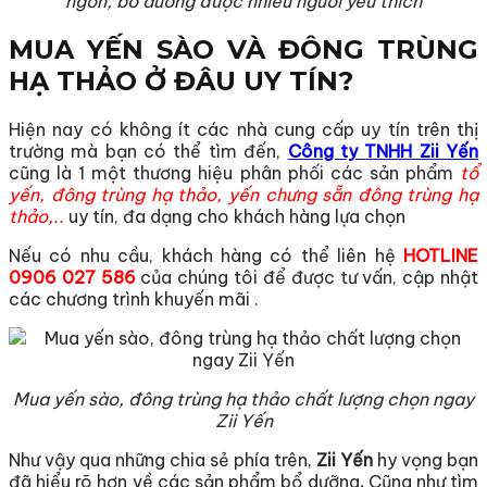
ngon, bổ dưỡng được nhiều người yêu thích
MUA YẾN SÀO VÀ ĐÔNG TRÙNG
HẠ THẢO Ở ĐÂU UY TÍN?
Hiện nay có không ít các nhà cung cấp uy tín trên thị
trường mà bạn có thể tìm đến,
Công ty TNHH Zii Yến
cũng là 1 một thương hiệu phân phối các sản phẩm
tổ
yến, đông trùng hạ thảo, yến chưng sẵn đông trùng hạ
thảo,..
uy tín, đa dạng cho khách hàng lựa chọn
Nếu có nhu cầu, khách hàng có thể liên hệ
HOTLINE
0906 027 586
của chúng tôi để được tư vấn, cập nhật
các chương trình khuyến mãi .
Mua yến sào, đông trùng hạ thảo chất lượng chọn ngay
Zii Yến
Như vậy qua những chia sẻ phía trên,
Zii Yến
hy vọng bạn
đã hiểu rõ hơn về các sản phẩm bổ dưỡng
.
Cũng như tìm