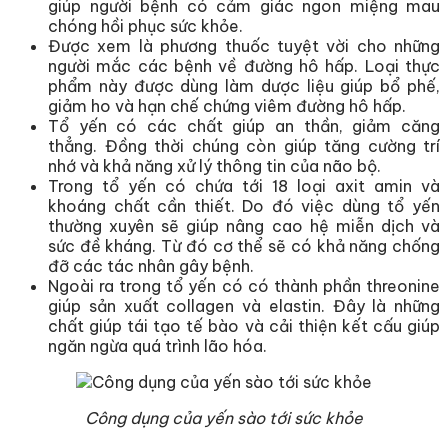
giúp người bệnh có cảm giác ngon miệng mau
chóng hồi phục sức khỏe.
Được xem là phương thuốc tuyệt vời cho những
người mắc các bệnh về đường hô hấp. Loại thực
phẩm này được dùng làm dược liệu giúp bổ phế,
giảm ho và hạn chế chứng viêm đường hô hấp.
Tổ yến có các chất giúp an thần, giảm căng
thẳng. Đồng thời chúng còn giúp tăng cường trí
nhớ và khả năng xử lý thông tin của não bộ.
Trong tổ yến có chứa tới 18 loại axit amin và
khoáng chất cần thiết. Do đó việc dùng tổ yến
thường xuyên sẽ giúp nâng cao hệ miễn dịch và
sức đề kháng. Từ đó cơ thể sẽ có khả năng chống
đỡ các tác nhân gây bệnh.
Ngoài ra trong tổ yến có có thành phần threonine
giúp sản xuất collagen và elastin. Đây là những
chất giúp tái tạo tế bào và cải thiện kết cấu giúp
ngăn ngừa quá trình lão hóa.
Công dụng của yến sào tới sức khỏe