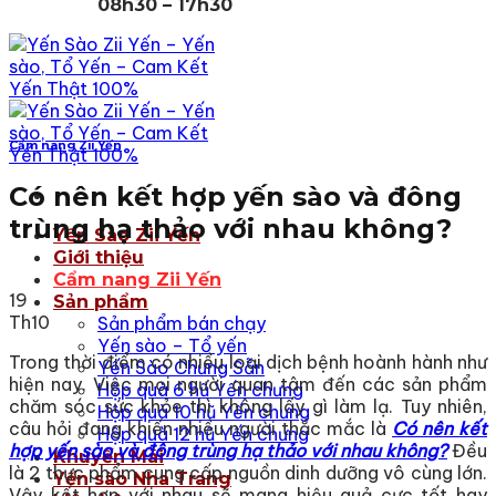
08h30 – 17h30
Cẩm nang Zii Yến
Có nên kết hợp yến sào và đông
trùng hạ thảo với nhau không?
Yến Sào Zii Yến
Giới thiệu
Cẩm nang Zii Yến
19
Sản phẩm
Th10
Sản phẩm bán chạy
Yến sào – Tổ yến
Trong thời điểm có nhiều loại dịch bệnh hoành hành như
Yến Sào Chưng Sẵn
hiện nay. Việc mọi người quan tâm đến các sản phẩm
Hộp quà 6 hũ Yến chưng
chăm sóc sức khỏe thì không lấy gì làm lạ. Tuy nhiên,
Hộp quà 10 hũ Yến chưng
câu hỏi đang khiến nhiều người thắc mắc là
Có nên kết
Hộp quà 12 hũ Yến chưng
hợp yến sào và đông trùng hạ thảo với nhau không?
Đều
Khuyến Mãi
là 2 thực phẩm cung cấp nguồn dinh dưỡng vô cùng lớn.
Yến sào Nha Trang
Vậy kết hợp với nhau sẽ mang hiệu quả cực tốt hay