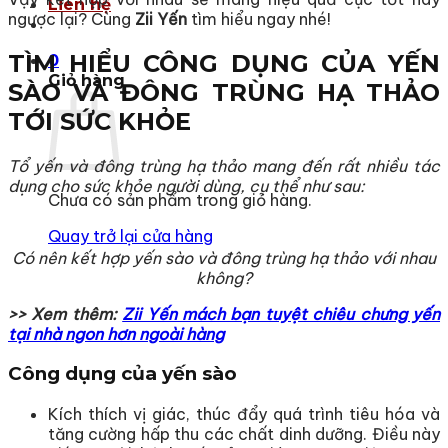
Liên hệ
ngược lại? Cùng
Zii Yến
tìm hiểu ngay nhé!
TÌM HIỂU CÔNG DỤNG CỦA YẾN
0
Giỏ hàng
SÀO VÀ ĐÔNG TRÙNG HẠ THẢO
TỚI SỨC KHỎE
Tổ yến và đông trùng hạ thảo mang đến rất nhiều tác
dụng cho sức khỏe người dùng, cụ thể như sau:
Chưa có sản phẩm trong giỏ hàng.
Quay trở lại cửa hàng
Có nên kết hợp yến sào và đông trùng hạ thảo với nhau
không?
>> Xem thêm:
Zii Yến mách bạn tuyệt chiêu chưng yến
tại nhà ngon hơn ngoài hàng
Công dụng của yến sào
Kích thích vị giác, thúc đẩy quá trình tiêu hóa và
tăng cường hấp thu các chất dinh dưỡng. Điều này