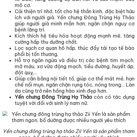
mô cơ.
Cải thiện trí nhớ, tốt cho hệ thần kinh, đặc biệt hữu
ích với người già. Yến chưng Đông Trùng Hạ Thảo
giúp người già minh mẫn hơn, ngăn chặn nguy cơ
bệnh lãng trí.
Kích thích hệ tiêu hóa hoạt động mạnh mẽ, tăng
cường hấp thu dưỡng chất.
Lọc sạch cơ quan hô hấp, thúc đẩy tái tạo tế bào
phổi bị tổn thương.
Hỗ trợ ngăn ngừa và điều trị các bệnh tim mạch,
mỡ máu, xơ vữa động mạch, tiểu đường, huyết áp,
đột quỵ,..
Giúp cân bằng nội tiết tố, giúp cơ thể mát mẻ, hạn
chế nổi mụn, ngăn chặn rụng tóc, nóng trong… Làn
da cũng trở nên hồng hào xinh đẹp hơn.
Yến chưng Đông Trùng Hạ Thảo
còn có tác dụng
tuyệt vời đối với sinh lý nam nữ.
Yến chưng đông trùng hạ thảo Zii Yến là sản phẩm thơm