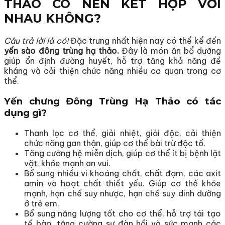
THẢO CÓ NÊN KẾT HỢP VỚI
NHAU KHÔNG?
Câu trả lời là có!
Đặc trưng nhất hiện nay có thể kể đến
yến sào đông trùng hạ thảo.
Đây là món ăn bổ dưỡng
giúp ổn định đường huyết, hỗ trợ tăng khả năng đề
kháng và cải thiện chức năng nhiều cơ quan trong cơ
thể.
Yến chưng Đông Trùng Hạ Thảo có tác
dụng gì?
Thanh lọc cơ thể, giải nhiệt, giải độc, cải thiện
chức năng gan thận, giúp cơ thể bài trừ độc tố.
Tăng cường hệ miễn dịch, giúp cơ thể ít bị bệnh lặt
vặt, khỏe mạnh an vui.
Bổ sung nhiều vi khoáng chất, chất đạm, các axit
amin và hoạt chất thiết yếu. Giúp cơ thể khỏe
mạnh, hạn chế suy nhược, hạn chế suy dinh dưỡng
ở trẻ em.
Bổ sung năng lượng tốt cho cơ thể, hỗ trợ tái tạo
tế bào, tăng cường sự đàn hồi và sức mạnh các