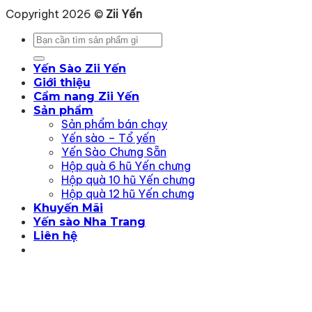
Copyright 2026 ©
Zii Yến
Tìm
kiếm:
Yến Sào Zii Yến
Giới thiệu
Cẩm nang Zii Yến
Sản phẩm
Sản phẩm bán chạy
Yến sào – Tổ yến
Yến Sào Chưng Sẵn
Hộp quà 6 hũ Yến chưng
Hộp quà 10 hũ Yến chưng
Hộp quà 12 hũ Yến chưng
Khuyến Mãi
Yến sào Nha Trang
Liên hệ