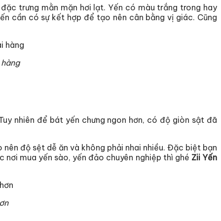
ị đặc trưng mằn mặn hơi lạt. Yến có màu trắng trong hay
yến cần có sự kết hợp để tạo nên cân bằng vị giác. Cũng
 hàng
 Tuy nhiên để bát yến chưng ngon hơn, có độ giòn sật đã
 nên độ sệt dễ ăn và không phải nhai nhiều. Đặc biệt bạn
ợc nơi mua yến sào, yến đảo chuyên nghiệp thì ghé
Zii Yến
hơn