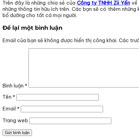
Trên đây là những chia sẻ của
Công ty TNHH Zii Yến
về 
những thông tin hữu ích trên. Các bạn sẽ có thêm những
bổ dưỡng cho tất cả mọi người.
Để lại một bình luận
Email của bạn sẽ không được hiển thị công khai.
Các trư
Bình luận
*
Tên
*
Email
*
Trang web