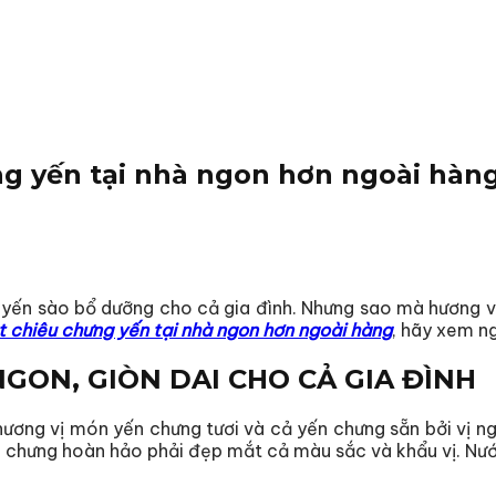
ng yến tại nhà ngon hơn ngoài hàn
yến sào bổ dưỡng cho cả gia đình. Nhưng sao mà hương v
t chiêu chưng yến tại nhà ngon hơn ngoài hàng
, hãy xem n
GON, GIÒN DAI CHO CẢ GIA ĐÌNH
hương vị món yến chưng tươi và cả yến chưng sẵn bởi vị 
 chưng hoàn hảo phải đẹp mắt cả màu sắc và khẩu vị. Nước