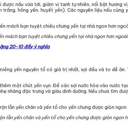
được nấu vừa tới, giảm vị tanh tự nhiên, nổi bật hương v
n trắng, hồng yến, huyết yến). Các nguyên liệu nếu cùng 
ến mách bạn tuyệt chiêu chưng yến tại nhà ngon hơn ngoài
tặng 20-10 đầy ý nghĩa
iếng yến nguyên tổ có giá trị nhất, sợi đều và to dễ ăn.
à thêm một chút yến vụn. Để các sợi nước hòa vào nước tạo
 nhẹ nhàng đặc trưng và giàu dinh dưỡng. Nếu chưa tìm đư
ộn lẫn yến chân và yến tổ cho yến chưng được giòn ngon 