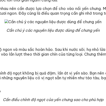
ước lớn thời gian ngâm càng lâu.
 nhau nên cần được lựa chọn để cho vào nồi yến chưng. M
tươi ngon. Đây cũng là điều quan trọng cần ghi nhớ trong 
Cần chú ý các nguyên liệu được dùng để chưng yến
độ ngon và màu sắc hoàn hảo. Sau khi nước sôi, hạ nhỏ lử
vào lần lượt theo thời gian chín của từng loại. Chưng thê
chỉnh độ ngọt không bị quá đậm, lấn át vị yến sào. Bạn n
i những nguyên liệu có vị ngọt sẵn tự nhiên như táo tàu,
Cần điều chỉnh độ ngọt của yến chưng sao cho phù hợp