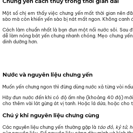
Chưng yến cách thủy trong thời gian dài
Một số chị em thấy việc chưng yến mất thời gian nên đã
sào mà còn khiến yến sào bị nát mất ngon. Không canh 
Cách làm chuẩn nhất là bạn đun một nồi nước sôi. Sau đ
dễ làm nóng bát yến chưng nhanh chóng. Mẹo chưng yến tạ
dinh dưỡng hơn.
Nước và nguyên liệu chưng yến
Muốn yến chưng ngon thì đừng dùng nước xả từng vòi nấu 
Hãy đun nước đến khi có độ ấm nhẹ (khoảng 40 độ) mới c
cho thêm vài lát gừng át vị tanh. Hoặc lá dứa, hoặc cho
Chú ý khi nguyên liệu chưng cùng
Các nguyên liệu chưng yến thường gặp là
táo đỏ, kỷ tử, h