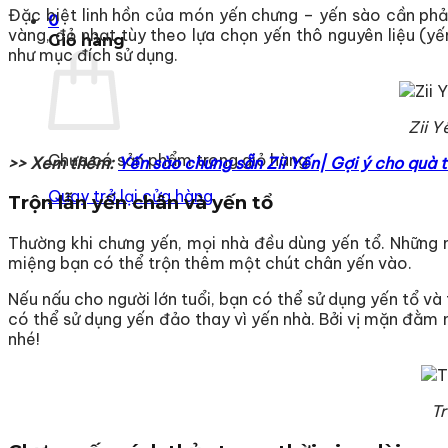
Đặc biệt linh hồn của món yến chưng – yến sào cần phải 
0
vàng, đỏ nhạt tùy theo lựa chọn yến thô nguyên liệu (yế
Giỏ hàng
như mục đích sử dụng.
Zii Y
Chưa có sản phẩm trong giỏ hàng.
>> Xem thêm:
Yến sào chưng sẵn Zii Yến| Gợi ý cho quà 
Quay trở lại cửa hàng
Trộn lẫn yến chân và yến tổ
Thường khi chưng yến, mọi nhà đều dùng yến tổ. Những m
miệng bạn có thể trộn thêm một chút chân yến vào.
Nếu nấu cho người lớn tuổi, bạn có thể sử dụng yến tổ v
có thể sử dụng yến đảo thay vì yến nhà. Bởi vị mặn đằm
nhé!
Tr