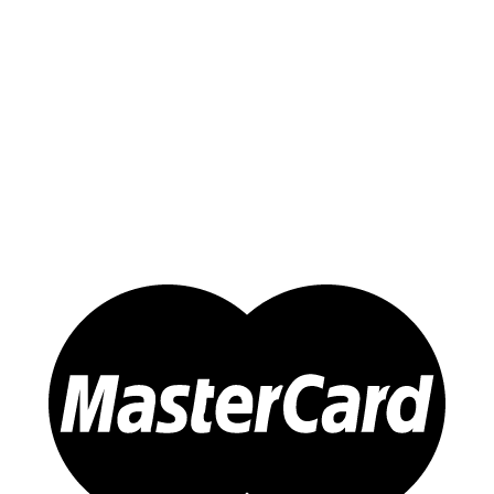
Yến Trắng Thô
Yến Tinh Chế
Tổ Yến Hồng – Yến Huyết
Yến Chưng Sẵn
Đông trùng Hạ Thảo
Sản Phẩm Khác