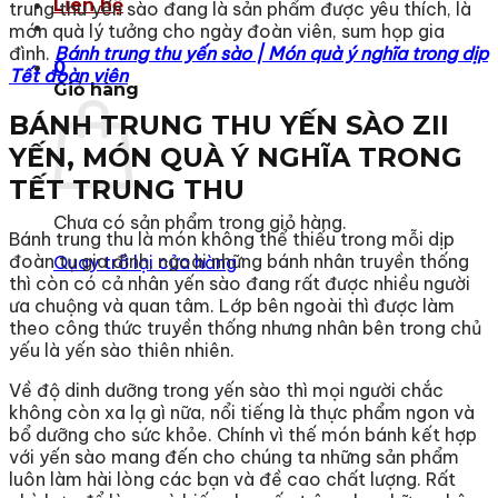
Liên hệ
trung thu yến sào đang là sản phẩm được yêu thích, là
món quà lý tưởng cho ngày đoàn viên, sum họp gia
đình.
Bánh trung thu yến sào | Món quà ý nghĩa trong dịp
0
Tết đoàn viên
Giỏ hàng
BÁNH TRUNG THU YẾN SÀO ZII
YẾN, MÓN QUÀ Ý NGHĨA TRONG
TẾT TRUNG THU
Chưa có sản phẩm trong giỏ hàng.
Bánh trung thu là món không thể thiếu trong mỗi dịp
đoàn tụ gia đình, ngoài những bánh nhân truyền thống
Quay trở lại cửa hàng
thì còn có cả nhân yến sào đang rất được nhiều người
ưa chuộng và quan tâm. Lớp bên ngoài thì được làm
theo công thức truyền thống nhưng nhân bên trong chủ
yếu là yến sào thiên nhiên.
Về độ dinh dưỡng trong yến sào thì mọi người chắc
không còn xa lạ gì nữa, nổi tiếng là thực phẩm ngon và
bổ dưỡng cho sức khỏe. Chính vì thế món bánh kết hợp
với yến sào mang đến cho chúng ta những sản phẩm
luôn làm hài lòng các bạn và đề cao chất lượng. Rất