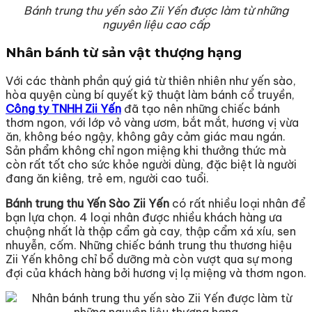
Bánh trung thu yến sào Zii Yến được làm từ những
nguyên liệu cao cấp
Nhân bánh từ sản vật thượng hạng
Với các thành phần quý giá từ thiên nhiên như yến sào,
hòa quyện cùng bí quyết kỹ thuật làm bánh cổ truyền,
Công ty TNHH Zii Yến
đã tạo nên những chiếc bánh
thơm ngon, với lớp vỏ vàng ươm, bắt mắt, hương vị vừa
ăn, không béo ngậy, không gây cảm giác mau ngán.
Sản phẩm không chỉ ngon miệng khi thưởng thức mà
còn rất tốt cho sức khỏe người dùng, đặc biệt là người
đang ăn kiêng, trẻ em, người cao tuổi.
Bánh trung thu Yến Sào Zii Yến
có rất nhiều loại nhân để
bạn lựa chọn. 4 loại nhân được nhiều khách hàng ưa
chuộng nhất là thập cẩm gà cay, thập cẩm xá xíu, sen
nhuyễn, cốm. Những chiếc bánh trung thu thương hiệu
Zii Yến không chỉ bổ dưỡng mà còn vượt qua sự mong
đợi của khách hàng bởi hương vị lạ miệng và thơm ngon.