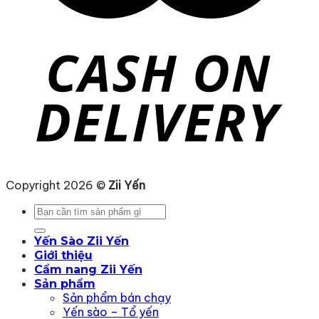
Copyright 2026 ©
Zii Yến
Tìm
kiếm:
Yến Sào Zii Yến
Giới thiệu
Cẩm nang Zii Yến
Sản phẩm
Sản phẩm bán chạy
Yến sào – Tổ yến