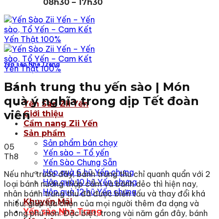
08h30 – 17h30
Yến sào Nha Trang
Bánh trung thu yến sào | Món
quà ý nghĩa trong dịp Tết đoàn
Yến Sào Zii Yến
viên
Giới thiệu
Cẩm nang Zii Yến
Sản phẩm
Sản phẩm bán chạy
05
Yến sào – Tổ yến
Th8
Yến Sào Chưng Sẵn
Hộp quà 6 hũ Yến chưng
Nếu như trước đây, bánh trung thu chỉ quanh quẩn với 2
Hộp quà 10 hũ Yến chưng
loại bánh nướng thập cẩm và bánh dẻo thì hiện nay,
Hộp quà 12 hũ Yến chưng
nhân bánh trung thu đã được biến tấu và thay đổi khá
Khuyến Mãi
nhiều, giúp lựa chọn của mọi người thêm đa dạng và
Yến sào Nha Trang
phong phú hơn. Đặc biệt, trong vài năm gần đây, bánh