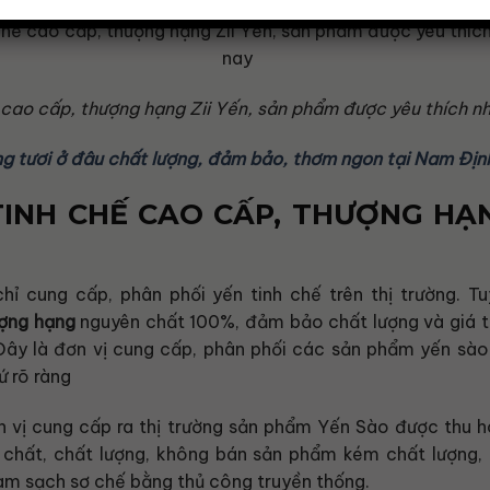
 cao cấp, thượng hạng Zii Yến, sản phẩm được yêu thích nh
g tươi ở đâu chất lượng, đảm bảo, thơm ngon tại Nam Địn
TINH CHẾ CAO CẤP, THƯỢNG HẠ
chỉ cung cấp, phân phối yến tinh chế trên thị trường. T
ượng hạng
nguyên chất 100%, đảm bảo chất lượng và giá tố
Đây là đơn vị cung cấp, phân phối các sản phẩm yến sào
ứ rõ ràng
n vị cung cấp ra thị trường sản phẩm Yến Sào được thu h
chất, chất lượng, không bán sản phẩm kém chất lượng, 
làm sạch sơ chế bằng thủ công truyền thống.