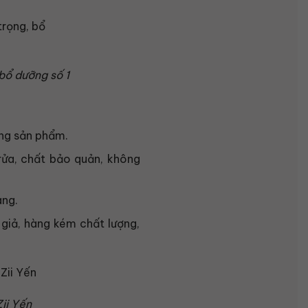
bổ dưỡng số 1
ng sản phẩm.
rửa, chất bảo quản, không
àng.
giả, hàng kém chất lượng,
ii Yến