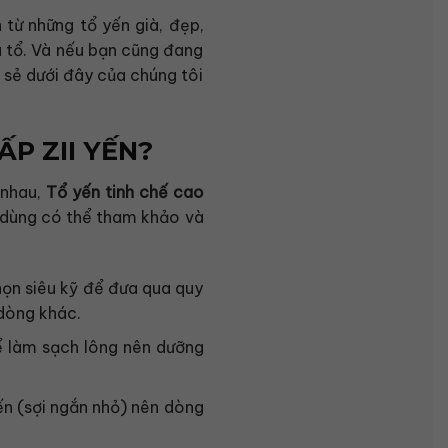
 từ những tổ yến già, đẹp,
ủa tổ. Và nếu bạn cũng đang
 sẻ dưới đây của chúng tôi
P ZII YẾN?
 nhau,
Tổ yến tinh chế cao
u dùng có thể tham khảo và
chọn siêu kỹ để đưa qua quy
 dòng khác.
ể làm sạch lông nên dưỡng
ến (sợi ngắn nhỏ) nên dòng