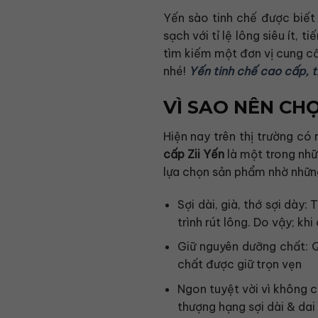
Yến sào tinh chế được biết 
sạch với tỉ lệ lông siêu ít,
tìm kiếm một đơn vị cung cấ
nhé!
Yến tinh chế cao cấp, t
VÌ SAO NÊN CHỌ
Hiện nay trên thị trường có
cấp Zii Yến
là một trong nhữ
lựa chọn sản phẩm nhờ nhữn
Sợi dài, già, thớ sợi dày:
trình rút lông. Do vậy; kh
Giữ nguyên dưỡng chất: Q
chất được giữ trọn vẹn
Ngon tuyệt vời vì không 
thượng hạng sợi dài & dai