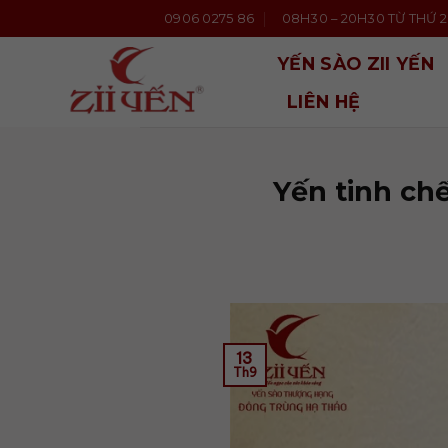
Bỏ
0906 0275 86
08H30 – 20H30 TỪ THỨ 2 
qua
nội
YẾN SÀO ZII YẾN
dung
LIÊN HỆ
Yến tinh ch
13
Th9