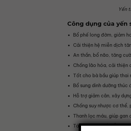
Yến t
Công dụng của yến s
Bổ phế long đờm, giảm h
Cải thiện hệ miễn dịch t
An thần, bổ não, tăng cườn
Chống lão hóa, cải thiện 
Tốt cho bà bầu giúp thai n
Bổ sung dinh dưỡng thúc đẩ
Hỗ trợ giảm cân, xây dựng
Chống suy nhược cơ thể, 
Thanh lọc máu, giúp gan 
Tái tạo phục hồi tổn thươ