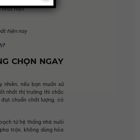
ất hiện nay
h?
NG CHỌN NGAY
uy nhiên, nếu bạn muốn sử
t nhất thị trường thì chắc
 đạt chuẩn chất lượng, có
oạch từ hệ thống nhà nuôi
pha trộn, không dùng hóa