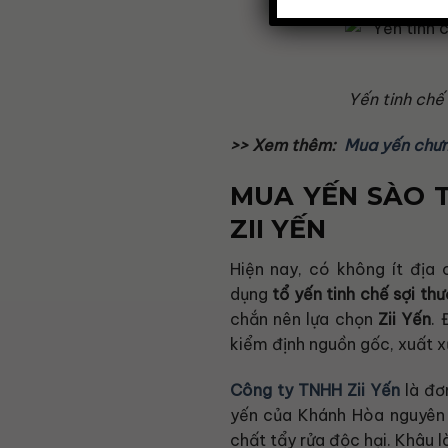
Yến tinh chế
>> Xem thêm:
Mua yến chưn
MUA YẾN SÀO 
ZII YẾN
Hiện nay, có không ít địa 
dụng
tổ
yến tinh chế sợi th
chắn nên lựa chọn
Zii Yến
. 
kiểm định nguồn gốc, xuất x
Công ty TNHH Zii Yến
là đơ
yến của Khánh Hòa nguyên 
chất tẩy rửa độc hại. Khâu 