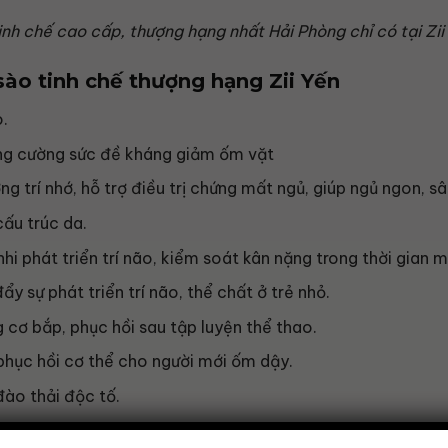
inh chế cao cấp, thượng hạng nhất Hải Phòng chỉ có tại Zii
ào tinh chế thượng hạng Zii Yến
o.
ăng cường sức đề kháng giảm ốm vặt
g trí nhớ, hỗ trợ điều trị chứng mất ngủ, giúp ngủ ngon, sâ
cấu trúc da.
hi phát triển trí não, kiểm soát kân nặng trong thời gian m
y sự phát triển trí não, thể chất ở trẻ nhỏ.
 cơ bắp, phục hồi sau tập luyện thể thao.
phục hồi cơ thể cho người mới ốm dậy.
đào thải độc tố.
ng sụn khớp.