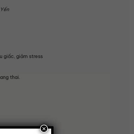
 Yến
u giấc, giảm stress
ang thai.
×