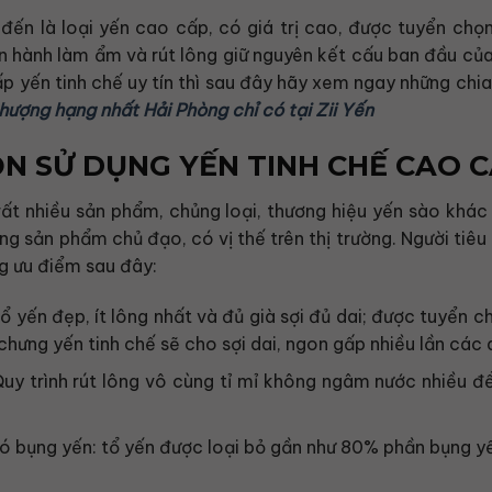
đến là loại yến cao cấp, có giá trị cao, được tuyển chọn
 tiến hành làm ẩm và rút lông giữ nguyên kết cấu ban đầu c
p yến tinh chế uy tín thì sau đây hãy xem ngay những chia
hượng hạng nhất Hải Phòng chỉ có tại Zii Yến
N SỬ DỤNG YẾN TINH CHẾ CAO CẤ
 rất nhiều sản phẩm, chủng loại, thương hiệu yến sào khác
ng sản phẩm chủ đạo, có vị thế trên thị trường. Người tiê
g ưu điểm sau đây:
 Tổ yến đẹp, ít lông nhất và đủ già sợi đủ dai; được tuyển 
i chưng yến tinh chế sẽ cho sợi dai, ngon gấp nhiều lần các
uy trình rút lông vô cùng tỉ mỉ không ngâm nước nhiều đ
có bụng yến: tổ yến được loại bỏ gần như 80% phần bụng y