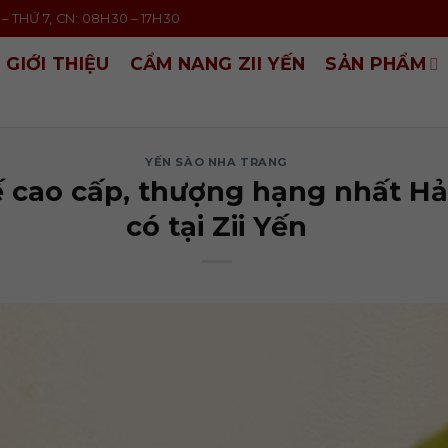
– THỨ 7, CN: 08H30 – 17H30
GIỚI THIỆU
CẨM NANG ZII YẾN
SẢN PHẨM
YẾN SÀO NHA TRANG
ế cao cấp, thượng hạng nhất Hả
có tại Zii Yến