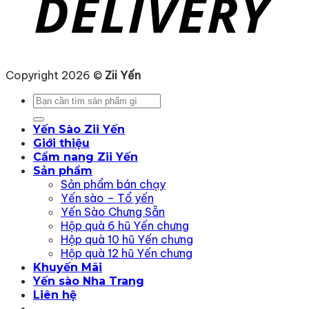
Copyright 2026 ©
Zii Yến
Tìm
kiếm:
Yến Sào Zii Yến
Giới thiệu
Cẩm nang Zii Yến
Sản phẩm
Sản phẩm bán chạy
Yến sào – Tổ yến
Yến Sào Chưng Sẵn
Hộp quà 6 hũ Yến chưng
Hộp quà 10 hũ Yến chưng
Hộp quà 12 hũ Yến chưng
Khuyến Mãi
Yến sào Nha Trang
Liên hệ