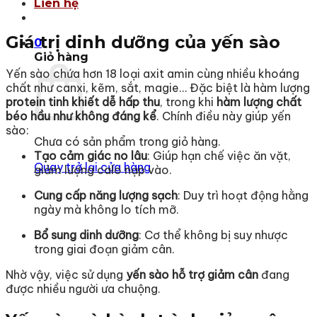
Liên hệ
Giá trị dinh dưỡng của yến sào
0
Giỏ hàng
Yến sào chứa hơn 18 loại axit amin cùng nhiều khoáng
chất như canxi, kẽm, sắt, magie… Đặc biệt là hàm lượng
protein tinh khiết dễ hấp thu
, trong khi
hàm lượng chất
béo hầu như không đáng kể
. Chính điều này giúp yến
sào:
Chưa có sản phẩm trong giỏ hàng.
Tạo cảm giác no lâu
: Giúp hạn chế việc ăn vặt,
Quay trở lại cửa hàng
giảm lượng calo nạp vào.
Cung cấp năng lượng sạch
: Duy trì hoạt động hằng
ngày mà không lo tích mỡ.
Bổ sung dinh dưỡng
: Cơ thể không bị suy nhược
trong giai đoạn giảm cân.
Nhờ vậy, việc sử dụng
yến sào hỗ trợ giảm cân
đang
được nhiều người ưa chuộng.