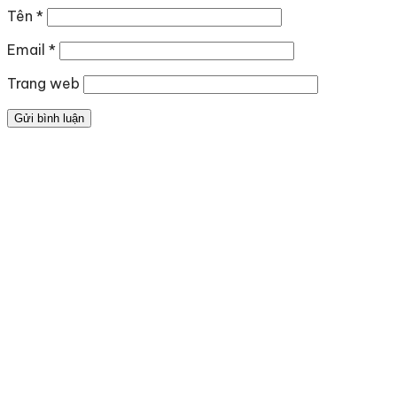
Tên
*
Email
*
Trang web
Địa chỉ
: số 243 Lạch Tray, Gia Viên, Hải Phòng
Hotline
:
0906 0275 86
Email
:
yenthienngoc88@gmail.com
Website
:
ziiyen.com