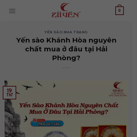
Bỏ
qua
0
nội
dung
YẾN SÀO NHA TRANG
Yến sào Khánh Hòa nguyên
chất mua ở đâu tại Hải
Phòng?
19
Th7