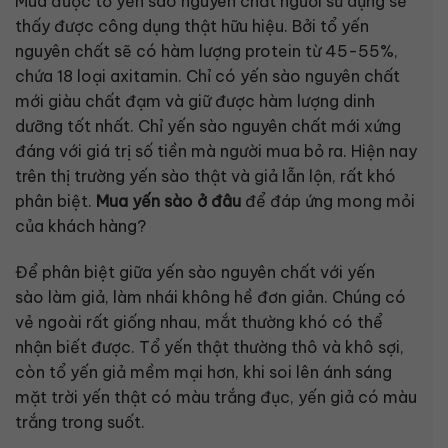
Mua được tổ yến sào nguyên chất người sử dụng sẽ
thấy được công dụng thật hữu hiệu. Bởi tổ yến
nguyên chất sẽ có hàm lượng protein từ 45-55%,
chứa 18 loại axitamin. Chỉ có yến sào nguyên chất
mới giàu chất đạm và giữ được hàm lượng dinh
dưỡng tốt nhất. Chỉ yến sào nguyên chất mới xứng
đáng với giá trị số tiền mà người mua bỏ ra. Hiện nay
trên thị trường yến sào thật và giả lẫn lộn, rất khó
phân biệt.
Mua yến sào ở đâu
để đáp ứng mong mỏi
của khách hàng?
Để phân biệt giữa yến sào nguyên chất với yến
sào làm giả, làm nhái không hề đơn giản. Chúng có
vẻ ngoài rất giống nhau, mắt thường khó có thể
nhận biết được. Tổ yến thật thường thô và khô sợi,
còn tổ yến giả mềm mại hơn, khi soi lên ánh sáng
mặt trời yến thật có màu trắng đục, yến giả có màu
trắng trong suốt.