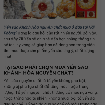
Yến sào Khánh Hòa nguyên chất mua ở đâu tại Hải
Phòng?
đang là câu hỏi của rất nhiều người. Bởi vậy,
sau đây Zii Yến sẽ chia sẻ đến bạn những thông tin
bổ ích, hy vọng sẽ giúp bạn dễ dàng hơn trong việc
tìm mua được sản phẩm yến sào ưng ý, chất lượng
nhé!
TẠI SAO PHẢI CHỌN MUA YẾN SÀO
KHÁNH HÒA NGUYÊN CHẤT?
Yến sào nguyên chất là tổ yến không pha bột,
không bị pha tạp chất để tăng màu hoặc trọng
lượng. Tổ yến nguyên chất thường có màu ngà vàng,
hoặc trắng ngà tự nhiên, không mua loại tổ yến đã
qua sơ chế. Tổ yến đã qua sơ chế có màu trắng ngà