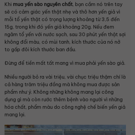
Khi
mua yến sào nguyên chất
, bạn cầm nó trên tay
sẽ có cảm giác yến thật nhẹ và thô hơn yến giả vì
mỗi tổ yến thật có trọng lượng khoảng từ 3,5 đến
15g, trong khi đó yến giả khoảng 20g. Nếu đem
ngâm tổ yến với nước sạch, sau 30 phút yến thật sợi
không đổi màu, có mùi tanh, kích thước của nó nở
to gấp đôi kích thước ban đầu.
Đừng để tiền mất tất mang vì mua phải yến sào giả.
Nhiều người bỏ ra vài triệu, vài chục triệu thậm chí là
cả hàng trăm triệu đồng mà không mua được sản
phẩm như ý. Không những không mang lại công
dụng gì mà còn rước thêm bệnh vào người vì những
hóa chất, phẩm màu do công nghệ chế biến yến giả
mang lại.