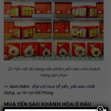
Zii Yến với đa dạng sản phẩm yến sào cho khách
hàng lựa chọn
>> Xem thêm:
Địa chỉ mua tổ yến, yến sào chất
lượng, uy tín tại Hải Phòng
MUA YẾN SÀO KHÁNH HÒA Ở ĐÂU
×
CHẤT LƯỢNG, UY TÍN TẠI HẢI PHÒNG?