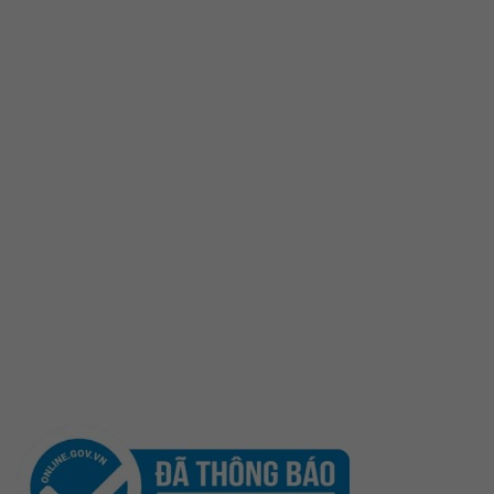
Liên hệ
Sản phẩm
Yến Trắng Thô
Yến Tinh Chế
Tổ Yến Hồng – Yến Huyết
Yến Chưng Sẵn
Đông trùng Hạ Thảo
Sản Phẩm Khác