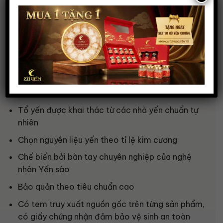
Công ty TNHH Zii Yến
là cơ sở bán yến sào Khánh
Hòa uy tín, là địa chỉ đáng để bạn và gia đình dừng
chân. Là câu trả lời thỏa đáng cho câu hỏi: “Tổ yến
ở đâu tốt nhất?”.
Zii Yến
cam kết chất lượng của các sản phẩm yến
sào theo các tiêu chí:
Tổ yến được khai thác từ các nhà yến chuẩn tự
nhiên
Chọn nguyên liệu yến theo tỉ lệ kim cương
Chế biến bởi bàn tay chuyên nghiệp của nghệ
nhân Yến sào
Bảo quản theo tiêu chuẩn cao
Có tem truy xuất nguồn gốc trên từng sản phẩm,
có giấy chứng nhận đảm bảo vệ sinh an toàn