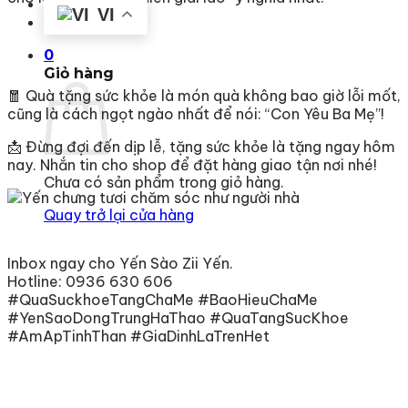
Liên hệ
VI
0
Giỏ hàng
🧧 Quà tặng sức khỏe là món quà không bao giờ lỗi mốt,
cũng là cách ngọt ngào nhất để nói: “Con Yêu Ba Mẹ”!
📩 Đừng đợi đến dịp lễ, tặng sức khỏe là tặng ngay hôm
nay. Nhắn tin cho shop để đặt hàng giao tận nơi nhé!
Chưa có sản phẩm trong giỏ hàng.
Quay trở lại cửa hàng
Inbox ngay cho Yến Sào Zii Yến.
Hotline: 0936 630 606
#QuaSuckhoeTangChaMe #BaoHieuChaMe
#YenSaoDongTrungHaThao #QuaTangSucKhoe
#AmApTinhThan #GiaDinhLaTrenHet