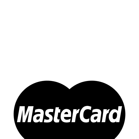
Yến Trắng Thô
Yến Tinh Chế
Tổ Yến Hồng – Yến Huyết
Yến Chưng Sẵn
Đông trùng Hạ Thảo
Sản Phẩm Khác