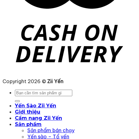
Copyright 2026 ©
Zii Yến
Tìm
kiếm:
Yến Sào Zii Yến
Giới thiệu
Cẩm nang Zii Yến
Sản phẩm
Sản phẩm bán chạy
Yến sào – Tổ yến