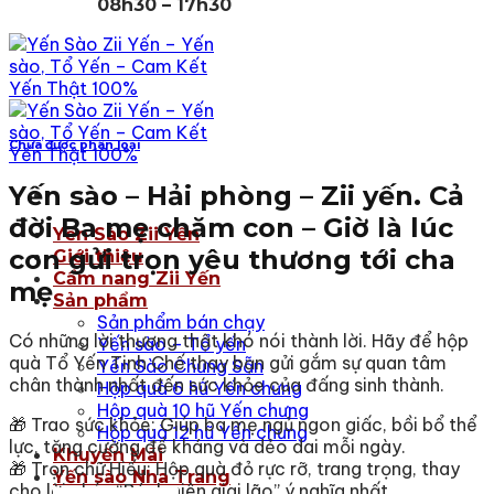
08h30 – 17h30
Chưa được phân loại
Yến sào – Hải phòng – Zii yến. Cả
đời Ba mẹ chăm con – Giờ là lúc
Yến Sào Zii Yến
con gửi trọn yêu thương tới cha
Giới thiệu
Cẩm nang Zii Yến
mẹ
Sản phẩm
Sản phẩm bán chạy
Có những lời thương thật khó nói thành lời. Hãy để hộp
Yến sào – Tổ yến
quà Tổ Yến Tinh Chế thay bạn gửi gắm sự quan tâm
Yến Sào Chưng Sẵn
chân thành nhất đến sức khỏe của đấng sinh thành.
Hộp quà 6 hũ Yến chưng
Hộp quà 10 hũ Yến chưng
🎁 Trao sức khỏe: Giúp ba mẹ ngủ ngon giấc, bồi bổ thể
Hộp quà 12 hũ Yến chưng
lực, tăng cường đề kháng và dẻo dai mỗi ngày.
Khuyến Mãi
🎁 Trọn chữ Hiếu: Hộp quà đỏ rực rỡ, trang trọng, thay
Yến sào Nha Trang
cho lời chúc “Bách niên giai lão” ý nghĩa nhất.