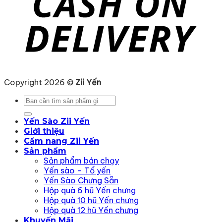
Copyright 2026 ©
Zii Yến
Tìm
kiếm:
Yến Sào Zii Yến
Giới thiệu
Cẩm nang Zii Yến
Sản phẩm
Sản phẩm bán chạy
Yến sào – Tổ yến
Yến Sào Chưng Sẵn
Hộp quà 6 hũ Yến chưng
Hộp quà 10 hũ Yến chưng
Hộp quà 12 hũ Yến chưng
Khuyến Mãi