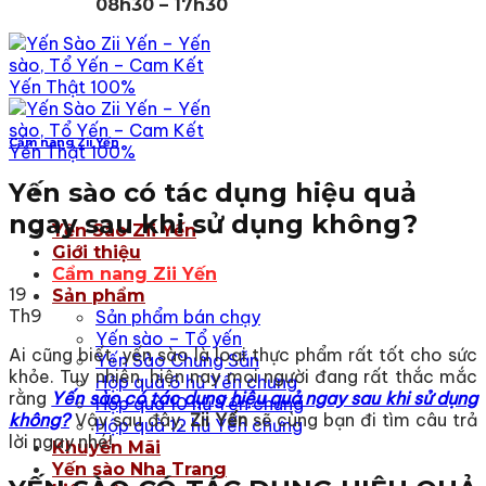
08h30 – 17h30
Cẩm nang Zii Yến
Yến sào có tác dụng hiệu quả
ngay sau khi sử dụng không?
Yến Sào Zii Yến
Giới thiệu
Cẩm nang Zii Yến
19
Sản phẩm
Th9
Sản phẩm bán chạy
Yến sào – Tổ yến
Ai cũng biết, yến sào là loại thực phẩm rất tốt cho sức
Yến Sào Chưng Sẵn
khỏe. Tuy nhiên, hiện nay mọi người đang rất thắc mắc
Hộp quà 6 hũ Yến chưng
rằng
Yến sào có tác dụng hiệu quả ngay sau khi sử dụng
Hộp quà 10 hũ Yến chưng
không?
Vậy sau đây,
Zii Yến
sẽ cùng bạn đi tìm câu trả
Hộp quà 12 hũ Yến chưng
lời ngay nhé!
Khuyến Mãi
Yến sào Nha Trang