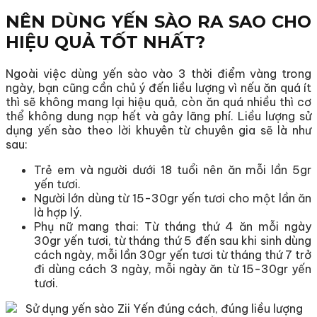
NÊN DÙNG YẾN SÀO RA SAO CHO
HIỆU QUẢ TỐT NHẤT?
Ngoài việc dùng yến sào vào 3 thời điểm vàng trong
ngày, bạn cũng cần chủ ý đến liều lượng vì nếu ăn quá ít
thì sẽ không mang lại hiệu quả, còn ăn quá nhiều thì cơ
thể không dung nạp hết và gây lãng phí. Liều lượng sử
dụng yến sào theo lời khuyên từ chuyên gia sẽ là như
sau:
Trẻ em và người dưới 18 tuổi nên ăn mỗi lần 5gr
yến tươi.
Người lớn dùng từ 15-30gr yến tươi cho một lần ăn
là hợp lý.
Phụ nữ mang thai: Từ tháng thứ 4 ăn mỗi ngày
30gr yến tươi, từ tháng thứ 5 đến sau khi sinh dùng
cách ngày, mỗi lần 30gr yến tươi từ tháng thứ 7 trở
đi dùng cách 3 ngày, mỗi ngày ăn từ 15-30gr yến
tươi.