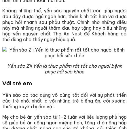
hơn, tinh thần thoải mái hơn.
Không những thế, yến sào nguyên chất còn giúp người
đau dậy được ngủ ngon hơn, thần kinh tốt hơn và được
phục hồi nhanh sau phẫu thuật. Chính nhờ những điều
này mà những người thăm đau hay tặng hay biếu những
hộp yến nguyên chất Thọ An Nest để Khách hàng có
thể dùng cho thấy ngay hiệu quả.
Yến sào Zii Yến là thưc phẩm rất tốt cho người bệnh
phục hồi sức khỏe
Với trẻ em
Yến sào có tác dụng vô cùng tốt đối với sự phát triển
của trẻ nhỏ, nhất là với những trẻ biếng ăn, còi xương,
thường xuyên bị ốm vặt.
Mẹ cho bé ăn yến sào từ 1-2 tuần với liều lượng phù hợp
sẽ giúp bé ăn uống ngon miệng hơn, tăng khả năng hấp
thụ dưỡng chất, nâng cao sức đề kháng, cải thiện tình