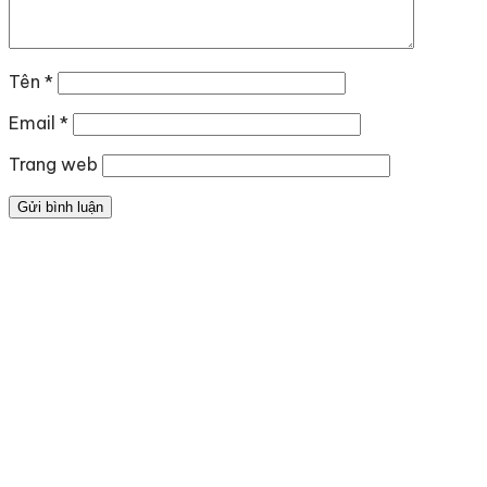
Tên
*
Email
*
Trang web
Địa chỉ
: số 243 Lạch Tray, Gia Viên, Hải Phòng