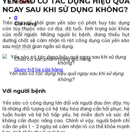
YẾN SÀO CÓ TÁC DỤNG HIỆU QUẢ
Liên hệ
NGAY SAU KHI SỬ DỤNG KHÔNG?
0
Trên thực tế, thời gian yến sào có phát huy tác dụng
Giỏ hàng
còn tùy thuộc vào cơ địa, độ tuổi, tình trạng sức khỏe
của mỗi người. Những người bị bệnh, đang thiếu hụt
dưỡng chất sẽ cảm nhận rõ rệt công dụng của yến sào
sau một thời gian ngắn sử dụng.
Chưa có sản phẩm trong giỏ hàng.
Quay trở lại cửa hàng
Yến sào có tác dụng hiệu quả ngay sau khi sử dụng
không?
Với người bệnh
Yến sào có công dụng lớn đối với người đau ốm dậy. Họ
là những đối tượng có hệ tiêu hóa đang cần hồi phục, hệ
tuần hoàn và hệ hô hấp yếu, hệ miễn dịch và sức đề
kháng cần được nâng cao. Chính vì vậy, người bệnh chỉ
cần ăn yến 1 – 2 ngày sẽ cảm nhận rõ cơ thể khỏe mạnh