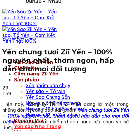
08h30 – 17h30
Yến sào Nha Trang
Yến chưng tươi Zii Yến – 100%
nguyên chất, thơm ngon, hấp
Yến Sào Zii Yến
dẫn cho mọi đối tượng
Giới thiệu
Cẩm nang Zii Yến
Sản phẩm
Sản phẩm bán chạy
29
Yến sào – Tổ yến
Th9
Yến Sào Chưng Sẵn
Hộp quà 6 hũ Yến chưng
Hiện nay,
Công ty TNHH Zii Yến
đang là một trong
Hộp quà 10 hũ Yến chưng
những đơn vị cung cấp sản phẩm
Yến chưng tươi Zii Yến
Hộp quà 12 hũ Yến chưng
– 100% nguyên chất, thơm ngon, hấp dẫn cho mọi đối
Khuyến Mãi
tượng
, đã được rất nhiều khách hàng lựa chọn và sử
Yến sào Nha Trang
dụng.