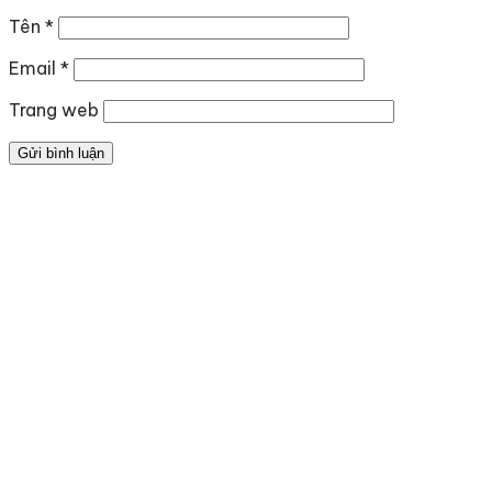
Tên
*
Email
*
Trang web
Địa chỉ
: số 243 Lạch Tray, Gia Viên, Hải Phòng
Hotline
:
0906 0275 86
Email
:
yenthienngoc88@gmail.com
Website
:
ziiyen.com