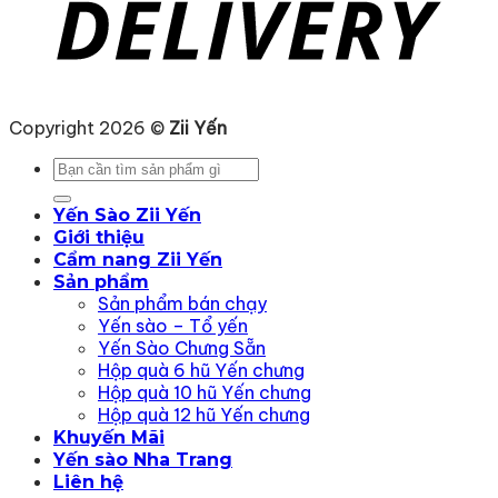
Copyright 2026 ©
Zii Yến
Tìm
kiếm:
Yến Sào Zii Yến
Giới thiệu
Cẩm nang Zii Yến
Sản phẩm
Sản phẩm bán chạy
Yến sào – Tổ yến
Yến Sào Chưng Sẵn
Hộp quà 6 hũ Yến chưng
Hộp quà 10 hũ Yến chưng
Hộp quà 12 hũ Yến chưng
Khuyến Mãi
Yến sào Nha Trang
Liên hệ