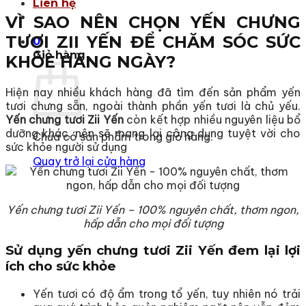
Liên hệ
VÌ SAO NÊN CHỌN YẾN CHƯNG
TƯƠI ZII YẾN ĐỂ CHĂM SÓC SỨC
0
Giỏ hàng
KHỎE HÀNG NGÀY?
Hiện nay nhiều khách hàng đã tìm đến sản phẩm yến
tươi chưng sẵn, ngoài thành phần yến tươi là chủ yếu.
Yến chưng tươi Zii Yến
còn kết hợp nhiều nguyên liệu bổ
dưỡng khác, nên sẽ mang lại công dụng tuyệt vời cho
Chưa có sản phẩm trong giỏ hàng.
sức khỏe người sử dụng
Quay trở lại cửa hàng
Yến chưng tươi Zii Yến – 100% nguyên chất, thơm ngon,
hấp dẫn cho mọi đối tượng
Sử dụng yến chưng tươi Zii Yến đem lại lợi
ích cho sức khỏe
Yến tươi có độ ẩm trong tổ yến, tuy nhiên nó trải