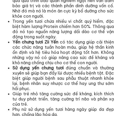
qua quá trình bảo quản nghiêm ngặt nên vẫn đảm
bảo giá trị và các thành phần dinh dưỡng vốn cố.
Nhờ đó mà nó là món ăn cực kỳ bổ dưỡng cho sức
khỏe con người.
Trong yến tươi chứa nhiều vi chất quý hiểm, đặc
biệt hàm lượng Protein chiếm hơn 50%. Thông qua
đó nó tạo nguồn năng lượng dồi dào cơ thể vận
động trong suốt ngày.
Yến chưng tươi Zii Yến
có tác dụng giúp cải thiện
các chức năng tuần hoàn máu, giúp hệ thần kinh
ổn định và hệ tiêu hóa hoạt động tốt hơn. Không
những vậy nó có giúp nâng cao sức đề kháng và
khả năng chống chịu cho cơ thể con người.
Sử dụng yến chưng tươi
đúng chuẩn và thường
xuyên sẽ giúp bạn đẩy lùi được nhiều bệnh tật. Đặc
biệt giúp người bệnh sau phẫu thuật nhanh khỏe
lại, bệnh nhân suy nhược cơ thể hay ung thư sớm
hồi phục.
Giúp trẻ nhỏ tăng cường sức đề kháng, kích thích
tư duy phát triển, tăng cường trí não và phản xạ
của trẻ.
Phụ nữ sử dụng yến tươi hàng ngày giúp da đẹp
hơn, chống lão hóa da.