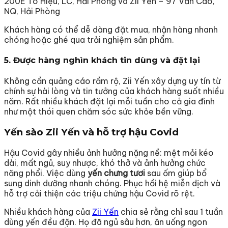
200E Tô Hiệu, LC, Hải Phòng và Zii Yến – 97 Văn Cao,
NQ, Hải Phòng
Khách hàng có thể dễ dàng đặt mua, nhận hàng nhanh
chóng hoặc ghé qua trải nghiệm sản phẩm.
5. Được hàng nghìn khách tin dùng và đặt lại
Không cần quảng cáo rầm rộ, Zii Yến xây dựng uy tín từ
chính sự hài lòng và tin tưởng của khách hàng suốt nhiều
năm. Rất nhiều khách đặt lại mỗi tuần cho cả gia đình
như một thói quen chăm sóc sức khỏe bền vững.
Yến sào Zii Yến và hỗ trợ hậu Covid
Hậu Covid gây nhiều ảnh hưởng nặng nề: mệt mỏi kéo
dài, mất ngủ, suy nhược, khó thở và ảnh hưởng chức
năng phổi. Việc dùng
yến chưng tươi
sau ốm giúp bổ
sung dinh dưỡng nhanh chóng. Phục hồi hệ miễn dịch và
hỗ trợ cải thiện các triệu chứng hậu Covid rõ rệt.
Nhiều khách hàng của
Zii Yến
chia sẻ rằng chỉ sau 1 tuần
dùng yến đều đặn. Họ đã ngủ sâu hơn, ăn uống ngon