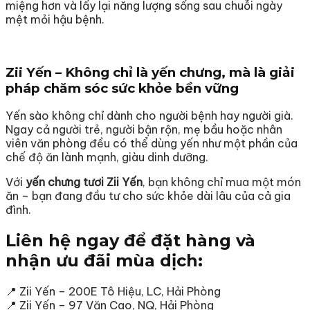
miệng hơn và lấy lại năng lượng sống sau chuỗi ngày
mệt mỏi hậu bệnh.
Zii Yến – Không chỉ là yến chưng, mà là giải
pháp chăm sóc sức khỏe bền vững
Yến sào không chỉ dành cho người bệnh hay người già.
Ngay cả người trẻ, người bận rộn, mẹ bầu hoặc nhân
viên văn phòng đều có thể dùng yến như một phần của
chế độ ăn lành mạnh, giàu dinh dưỡng.
Với
yến chưng tươi Zii Yến
, bạn không chỉ mua một món
ăn – bạn đang đầu tư cho sức khỏe dài lâu của cả gia
đình.
Liên hệ ngay để đặt hàng và
nhận ưu đãi mùa dịch:
📍
Zii Yến – 200E Tô Hiệu, LC, Hải Phòng
📍
Zii Yến – 97 Văn Cao, NQ, Hải Phòng