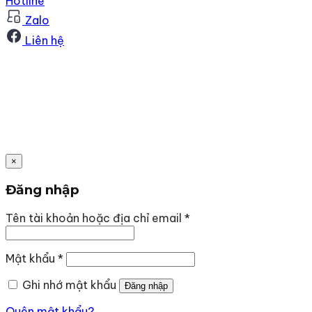
Hotline
Zalo
Liên hệ
×
Đăng nhập
Bắt
Tên tài khoản hoặc địa chỉ email
*
buộc
Bắt
Mật khẩu
*
buộc
Ghi nhớ mật khẩu
Đăng nhập
Quên mật khẩu?