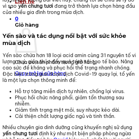
Liên hệ
vì sao
yến chưng tươi
đang trở thành lựa chọn hàng đầu
của nhiều gia đình trong mùa dịch.
0
Giỏ hàng
Yến sào và tác dụng nổi bật với sức khỏe
mùa dịch
Yến sào chứa hơn 18 loại acid amin cùng 31 nguyên tố vi
lượng quý, giúp thúc đẩy quá trình tái tạo tế bào. Nâng
Chưa có sản phẩm trong giỏ hàng.
cao sức đề kháng và phục hồi thể trạng nhanh chóng.
Quay trở lại cửa hàng
Đặc biệt trong giai đoạn dịch Covid-19 quay lại, tổ yến
là một lựa chọn thông minh để:
Hỗ trợ tăng miễn dịch tự nhiên, chống lại virus.
Phục hồi chức năng phổi, giảm tổn thương sau
nhiễm.
Giảm tình trạng mệt mỏi, suy nhược kéo dài.
Cải thiện chất lượng giấc ngủ và tinh thần.
Nhiều chuyên gia dinh dưỡng cũng khuyến nghị sử dụng
yến chưng tươi
định kỳ như một biện pháp phòng ngừa