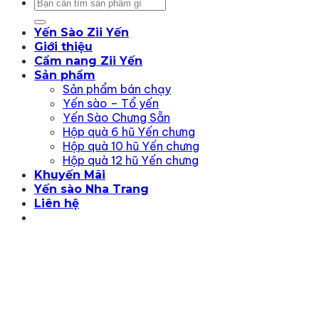
Tìm
kiếm:
Yến Sào Zii Yến
Giới thiệu
Cẩm nang Zii Yến
Sản phẩm
Sản phẩm bán chạy
Yến sào – Tổ yến
Yến Sào Chưng Sẵn
Hộp quà 6 hũ Yến chưng
Hộp quà 10 hũ Yến chưng
Hộp quà 12 hũ Yến chưng
Khuyến Mãi
Yến sào Nha Trang
Liên hệ