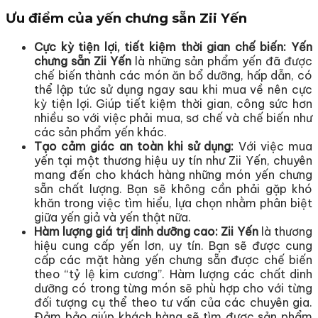
Ưu điểm của yến chưng sẵn Zii Yến
Cực kỳ tiện lợi, tiết kiệm thời gian chế biến: Yến
chưng sẵn Zii Yến
là những sản phẩm yến đã được
chế biến thành các món ăn bổ dưỡng, hấp dẫn, có
thể lập tức sử dụng ngay sau khi mua về nên cực
kỳ tiện lợi. Giúp tiết kiệm thời gian, công sức hơn
nhiều so với việc phải mua, sơ chế và chế biến như
các sản phẩm yến khác.
Tạo cảm giác an toàn khi sử dụng:
Với việc mua
yến tại một thương hiệu uy tín như Zii Yến, chuyên
mang đến cho khách hàng những món yến chưng
sẵn chất lượng. Bạn sẽ không cần phải gặp khó
khăn trong việc tìm hiểu, lựa chọn nhằm phân biệt
giữa yến giả và yến thật nữa.
Hàm lượng giá trị dinh dưỡng cao: Zii Yến
là thương
hiệu cung cấp yến lơn, uy tín. Bạn sẽ được cung
cấp các mặt hàng yến chưng sẵn được chế biến
theo “tỷ lệ kim cương”. Hàm lượng các chất dinh
dưỡng có trong từng món sẽ phù hợp cho với từng
đối tượng cụ thể theo tư vấn của các chuyên gia.
Đảm bảo giúp khách hàng sẽ tìm được sản phẩm