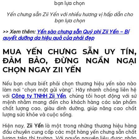
Yến chưng sẵn Zii Yến với nhiều hương vị hấp dẫn cho
bạn lựa chọn
>> Xem thêm:
Yến sào chưng sẵn Quý phi Zii Yến – Bí
quyết dưỡng da hiệu quả của phái đẹp
MUA YẾN CHƯNG SẴN UY TÍN,
ĐẢM BẢO, ĐỪNG NGẦN NGẠI
CHỌN NGAY ZII YẾN
Nếu bạn chưa biết phải chọn thương hiệu yến sào nào
làm nơi “chọn mặt gửi vàng”. Hãy nhanh chóng liên hệ
với
Công ty TNHH Zii Yến
, chúng tôi hoạt động với sứ
mệnh nhằm mang đến cho khách hàng các sản phẩm
chất lượng cao, giàu dinh dưỡng, giúp nâng cao chất
lượng sức khỏe và cuộc sống.
Hiện nay,
Zii Yến
là một trong những thương hiệu hàng
đầu chuyên cung cấp các mặt hàng yến chưng sẵn chất
lượng trên thị trường. Với nguồn nguyên liệu được nhập