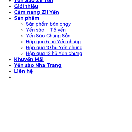
Yến Sào Zii Yến
Giới thiệu
Cẩm nang Zii Yến
Sản phẩm
Sản phẩm bán chạy
Yến sào – Tổ yến
Yến Sào Chưng Sẵn
Hộp quà 6 hũ Yến chưng
Hộp quà 10 hũ Yến chưng
Hộp quà 12 hũ Yến chưng
Khuyến Mãi
Yến sào Nha Trang
Liên hệ