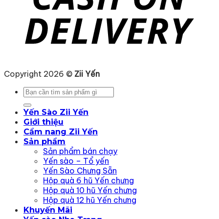
Copyright 2026 ©
Zii Yến
Tìm
kiếm:
Yến Sào Zii Yến
Giới thiệu
Cẩm nang Zii Yến
Sản phẩm
Sản phẩm bán chạy
Yến sào – Tổ yến
Yến Sào Chưng Sẵn
Hộp quà 6 hũ Yến chưng
Hộp quà 10 hũ Yến chưng
Hộp quà 12 hũ Yến chưng
Khuyến Mãi