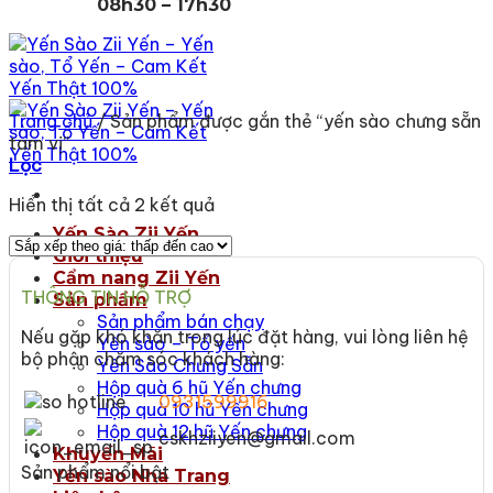
08h30 – 17h30
Trang chủ
/
Sản phẩm được gắn thẻ “yến sào chưng sẵn
tam vị”
Lọc
Đã
Hiển thị tất cả 2 kết quả
sắp
Yến Sào Zii Yến
xếp
Giới thiệu
theo
Cẩm nang Zii Yến
giá:
THÔNG TIN HỖ TRỢ
Sản phẩm
thấp
Sản phẩm bán chạy
đến
Nếu gặp khó khăn trong lúc đặt hàng, vui lòng liên hệ
Yến sào – Tổ yến
cao
bộ phận chăm sóc khách hàng:
Yến Sào Chưng Sẵn
Hộp quà 6 hũ Yến chưng
0931599916
Hộp quà 10 hũ Yến chưng
Hộp quà 12 hũ Yến chưng
cskhziiyen@gmail.com
Khuyến Mãi
Sản phẩm nổi bật
Yến sào Nha Trang