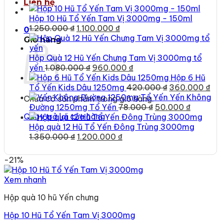
Liên hệ
Hộp 10 Hũ Tổ Yến Tam Vị 3000mg - 150ml
Giá
Giá
1.250.000
₫
1.100.000
₫
0
gốc
hiện
Giỏ hàng
là:
tại
1.250.000 ₫.
là:
Hộp Quà 12 Hũ Yến Chưng Tam Vị 3000mg tổ
Giá
1.100.000 ₫.
Giá
yến
1.080.000
₫
960.000
₫
gốc
hiện
Hộp 6 Hũ
là:
tại
Giá
Gi
Tổ Yến Kids Dâu 1250mg
420.000
₫
360.000
₫
1.080.000 ₫.
là:
gốc
hi
Yến Không
Chưa có sản phẩm trong giỏ hàng.
960.000 ₫.
Giá
là:
Giá
tại
Đường 1250mg Tổ Yến
78.000
₫
50.000
₫
Quay trở lại cửa hàng
gốc
420.000 ₫.
hiện
là:
là:
tại
36
Hộp quà 12 Hũ Tổ Yến Đông Trùng 3000mg
Giá
Giá
78.000 ₫.
là:
1.350.000
₫
1.200.000
₫
gốc
hiện
50.000 
là:
tại
-21%
1.350.000 ₫.
là:
1.200.000 ₫.
Xem nhanh
Hộp quà 10 hũ Yến chưng
Hộp 10 Hũ Tổ Yến Tam Vị 3000mg