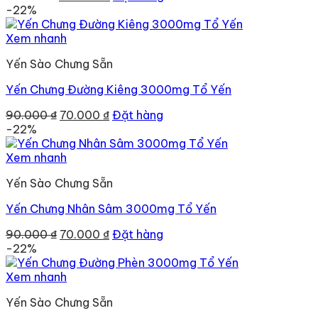
gốc
hiện
-22%
là:
tại
85.000 ₫.
là:
Xem nhanh
65.000 ₫.
Yến Sào Chưng Sẵn
Yến Chưng Đường Kiêng 3000mg Tổ Yến
Giá
Giá
90.000
₫
70.000
₫
Đặt hàng
gốc
hiện
-22%
là:
tại
90.000 ₫.
là:
Xem nhanh
70.000 ₫.
Yến Sào Chưng Sẵn
Yến Chưng Nhân Sâm 3000mg Tổ Yến
Giá
Giá
90.000
₫
70.000
₫
Đặt hàng
gốc
hiện
-22%
là:
tại
90.000 ₫.
là:
Xem nhanh
70.000 ₫.
Yến Sào Chưng Sẵn