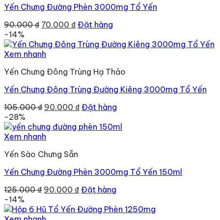
Yến Chưng Đường Phèn 3000mg Tổ Yến
Giá
Giá
90.000
₫
70.000
₫
Đặt hàng
gốc
hiện
-14%
là:
tại
90.000 ₫.
là:
Xem nhanh
70.000 ₫.
Yến Chưng Đông Trùng Hạ Thảo
Yến Chưng Đông Trùng Đường Kiêng 3000mg Tổ Yến
Giá
Giá
105.000
₫
90.000
₫
Đặt hàng
gốc
hiện
-28%
là:
tại
105.000 ₫.
là:
Xem nhanh
90.000 ₫.
Yến Sào Chưng Sẵn
Yến Chưng Đường Phèn 3000mg Tổ Yến 150ml
Giá
Giá
125.000
₫
90.000
₫
Đặt hàng
gốc
hiện
-14%
là:
tại
125.000 ₫.
là:
Xem nhanh