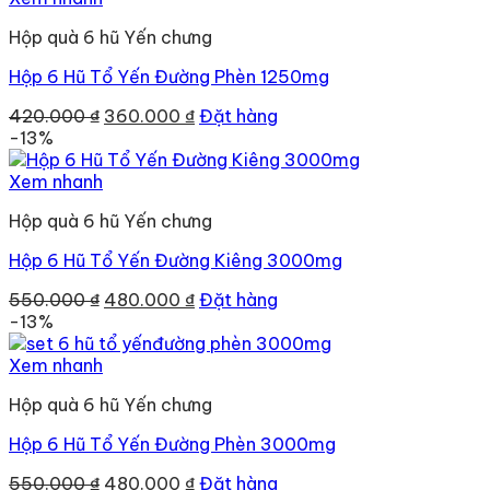
90.000 ₫.
Hộp quà 6 hũ Yến chưng
Hộp 6 Hũ Tổ Yến Đường Phèn 1250mg
Giá
Giá
420.000
₫
360.000
₫
Đặt hàng
gốc
hiện
-13%
là:
tại
420.000 ₫.
là:
Xem nhanh
360.000 ₫.
Hộp quà 6 hũ Yến chưng
Hộp 6 Hũ Tổ Yến Đường Kiêng 3000mg
Giá
Giá
550.000
₫
480.000
₫
Đặt hàng
gốc
hiện
-13%
là:
tại
550.000 ₫.
là:
Xem nhanh
480.000 ₫.
Hộp quà 6 hũ Yến chưng
Hộp 6 Hũ Tổ Yến Đường Phèn 3000mg
Giá
Giá
550.000
₫
480.000
₫
Đặt hàng