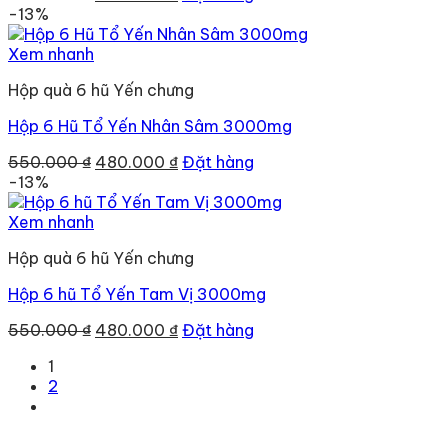
gốc
hiện
-13%
là:
tại
550.000 ₫.
là:
Xem nhanh
480.000 ₫.
Hộp quà 6 hũ Yến chưng
Hộp 6 Hũ Tổ Yến Nhân Sâm 3000mg
Giá
Giá
550.000
₫
480.000
₫
Đặt hàng
gốc
hiện
-13%
là:
tại
550.000 ₫.
là:
Xem nhanh
480.000 ₫.
Hộp quà 6 hũ Yến chưng
Hộp 6 hũ Tổ Yến Tam Vị 3000mg
Giá
Giá
550.000
₫
480.000
₫
Đặt hàng
gốc
hiện
1
là:
tại
2
550.000 ₫.
là:
480.000 ₫.