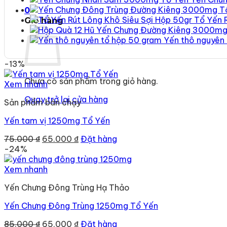
0
Tổ Yến 
Giỏ hàng
Yến thô nguyên
-13%
Chưa có sản phẩm trong giỏ hàng.
Xem nhanh
Quay trở lại cửa hàng
Sản phẩm bán chạy
Yến tam vị 1250mg Tổ Yến
Giá
Giá
75.000
₫
65.000
₫
Đặt hàng
gốc
hiện
-24%
là:
tại
75.000 ₫.
là:
Xem nhanh
65.000 ₫.
Yến Chưng Đông Trùng Hạ Thảo
Yến Chưng Đông Trùng 1250mg Tổ Yến
Giá
Giá
85.000
₫
65.000
₫
Đặt hàng