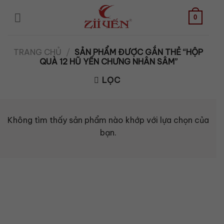
Bỏ
qua
0
nội
dung
TRANG CHỦ
/
SẢN PHẨM ĐƯỢC GẮN THẺ “HỘP
QUÀ 12 HŨ YẾN CHƯNG NHÂN SÂM”
LỌC
Không tìm thấy sản phẩm nào khớp với lựa chọn của
bạn.