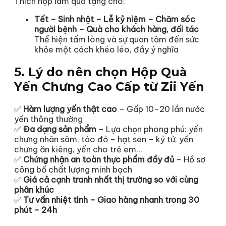
Thích hợp làm quà tặng cho:
Tết – Sinh nhật – Lễ kỷ niệm – Chăm sóc
người bệnh – Quà cho khách hàng, đối tác
Thể hiện tấm lòng và sự quan tâm đến sức
khỏe một cách khéo léo, đầy ý nghĩa
5. Lý do nên chọn Hộp Quà
Yến Chưng Cao Cấp từ Zii Yến
✅
Hàm lượng yến thật cao
– Gấp 10–20 lần nước
yến thông thường
✅
Đa dạng sản phẩm
– Lựa chọn phong phú: yến
chưng nhân sâm, táo đỏ – hạt sen – kỷ tử, yến
chưng ăn kiêng, yến cho trẻ em…
✅
Chứng nhận an toàn thực phẩm đầy đủ
– Hồ sơ
công bố chất lượng minh bạch
✅
Giá cả cạnh tranh nhất thị trường so với cùng
phân khúc
✅
Tư vấn nhiệt tình – Giao hàng nhanh trong 30
phút – 24h