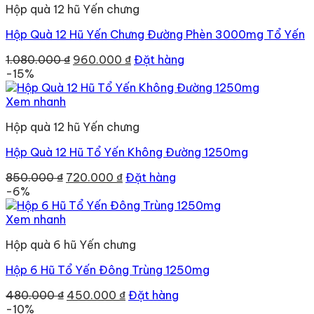
Hộp quà 12 hũ Yến chưng
Hộp Quà 12 Hũ Yến Chưng Đường Phèn 3000mg Tổ Yến
Giá
Giá
1.080.000
₫
960.000
₫
Đặt hàng
gốc
hiện
-15%
là:
tại
1.080.000 ₫.
là:
Xem nhanh
960.000 ₫.
Hộp quà 12 hũ Yến chưng
Hộp Quà 12 Hũ Tổ Yến Không Đường 1250mg
Giá
Giá
850.000
₫
720.000
₫
Đặt hàng
gốc
hiện
-6%
là:
tại
850.000 ₫.
là:
Xem nhanh
720.000 ₫.
Hộp quà 6 hũ Yến chưng
Hộp 6 Hũ Tổ Yến Đông Trùng 1250mg
Giá
Giá
480.000
₫
450.000
₫
Đặt hàng
gốc
hiện
-10%