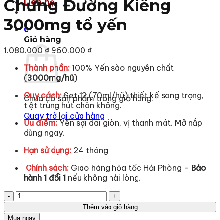
Chưng Đường Kiêng
Liên hệ
3000mg tổ yến
0
Giỏ hàng
Giá
Giá
1.080.000
₫
960.000
₫
gốc
hiện
Thành phần:
100% Yến sào nguyên chất
là:
tại
(
300
0mg/hũ
)
1.080.000 ₫.
là:
960.000 ₫.
Quy cách:
Set 12 (70ml/hũ) thiết kế sang trọng,
Chưa có sản phẩm trong giỏ hàng.
tiệt trùng hút chân không.
Quay trở lại cửa hàng
Ưu điểm:
Yến sợi dai giòn, vị thanh mát. Mở nắp
dùng ngay.
Hạn sử dụng:
24 tháng
️
Chính sách:
Giao hàng hỏa tốc Hải Phòng –
Bảo
hành 1 đổi 1
nếu không hài lòng.
Hộp
Quà
Thêm vào giỏ hàng
12
Mua ngay