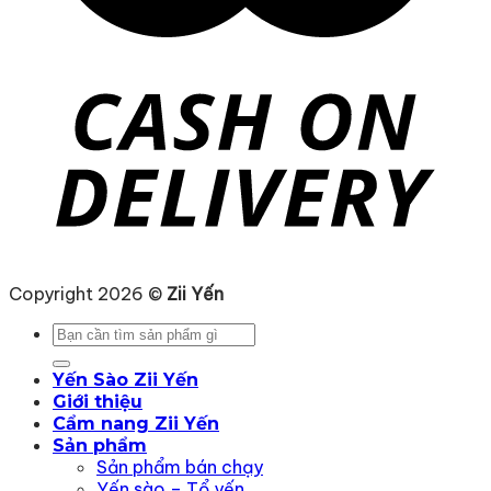
Copyright 2026 ©
Zii Yến
Tìm
kiếm:
Yến Sào Zii Yến
Giới thiệu
Cẩm nang Zii Yến
Sản phẩm
Sản phẩm bán chạy
Yến sào – Tổ yến