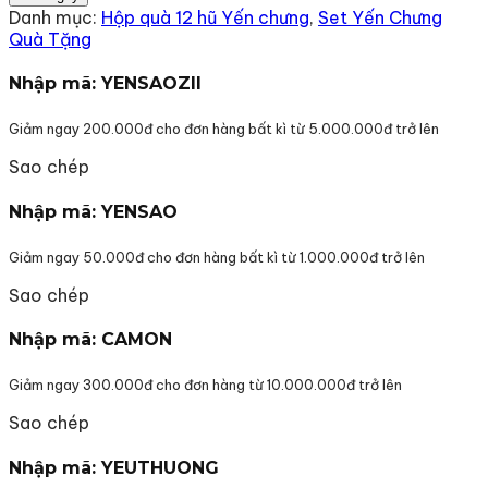
Hũ
Danh mục:
Hộp quà 12 hũ Yến chưng
,
Set Yến Chưng
Yến
Quà Tặng
Chưng
Đường
Nhập mã: YENSAOZII
Kiêng
3000mg
Giảm ngay 200.000đ cho đơn hàng bất kì từ 5.000.000đ trở lên
tổ
yến
Sao chép
số
lượng
Nhập mã: YENSAO
Giảm ngay 50.000đ cho đơn hàng bất kì từ 1.000.000đ trở lên
Sao chép
Nhập mã: CAMON
Giảm ngay 300.000đ cho đơn hàng từ 10.000.000đ trở lên
Sao chép
Nhập mã: YEUTHUONG