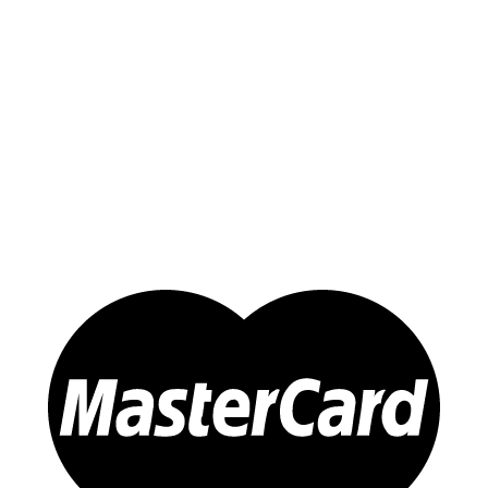
Yến Trắng Thô
Yến Tinh Chế
Tổ Yến Hồng – Yến Huyết
Yến Chưng Sẵn
Đông trùng Hạ Thảo
Sản Phẩm Khác