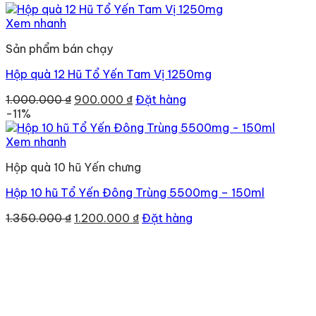
là:
tại
480.000 ₫.
là:
Xem nhanh
450.000 ₫.
Sản phẩm bán chạy
Hộp quà 12 Hũ Tổ Yến Tam Vị 1250mg
Giá
Giá
1.000.000
₫
900.000
₫
Đặt hàng
gốc
hiện
-11%
là:
tại
1.000.000 ₫.
là:
Xem nhanh
900.000 ₫.
Hộp quà 10 hũ Yến chưng
Hộp 10 hũ Tổ Yến Đông Trùng 5500mg – 150ml
Giá
Giá
1.350.000
₫
1.200.000
₫
Đặt hàng
gốc
hiện
là:
tại
1.350.000 ₫.
là:
1.200.000 ₫.