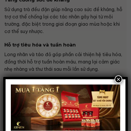
Sử dụng trà đều đặn giúp nâng cao sức đề kháng, hỗ
trợ cơ thể chống lại các tác nhân gây hại từ môi
trường, đặc biệt trong giai đoạn giao mùa hoặc khi
cơ thể suy nhược.
Hỗ trợ tiêu hóa và tuần hoàn
Long nhãn và táo đỏ góp phần cải thiện hệ tiêu hóa,
đồng thời hỗ trợ tuần hoàn máu, mang lại cảm giác
nhẹ nhàng và thư thái sau mỗi lần sử dụng.
×
Cách sử dụng tiện lợi, phù hợp mọi đối
tượng
Mỗi gói trà pha với
1 – 2 lít nước
Có thể uống nóng hoặc lạnh
Uống thay nước lọc trong ngày