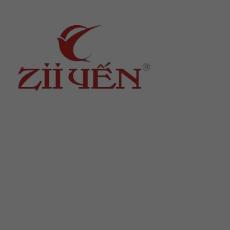
Địa chỉ
: số 243 Lạch Tray, Gia Viên, Hải Phòng
Hotline
:
0906 0275 86
Email
:
yenthienngoc88@gmail.com
Website
:
ziiyen.com
MST
: 0201971770 – cấp ngày 07/06/2024
Nơi cấp
: Sở kế hoạch và đầu tư TP. Hải Phòng
Hỗ trợ khách hàng