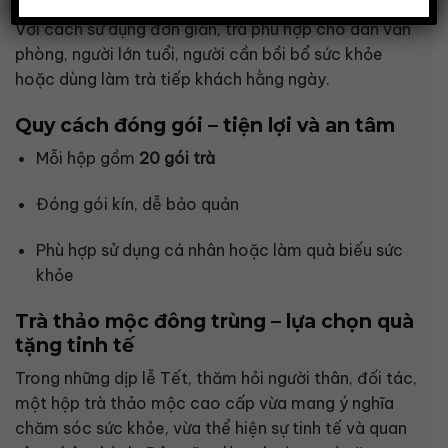
Với cách sử dụng đơn giản, trà phù hợp cho dân văn
phòng, người lớn tuổi, người cần bồi bổ sức khỏe
hoặc dùng làm trà tiếp khách hằng ngày.
Quy cách đóng gói – tiện lợi và an tâm
Mỗi hộp gồm
20 gói trà
Đóng gói kín, dễ bảo quản
Phù hợp sử dụng cá nhân hoặc làm quà biếu sức
khỏe
Trà thảo mộc đông trùng – lựa chọn quà
tặng tinh tế
Trong những dịp lễ Tết, thăm hỏi người thân, đối tác,
một hộp trà thảo mộc cao cấp vừa mang ý nghĩa
chăm sóc sức khỏe, vừa thể hiện sự tinh tế và quan