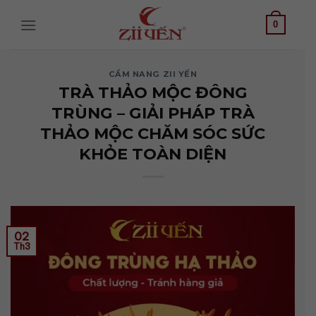
Bỏ
qua
0
nội
dung
CẨM NANG ZII YẾN
TRÀ THẢO MỘC ĐÔNG
TRÙNG – GIẢI PHÁP TRÀ
THẢO MỘC CHĂM SÓC SỨC
KHỎE TOÀN DIỆN
02
Th3