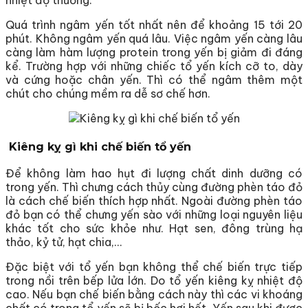
Quá trình ngâm yến tốt nhất nên để khoảng 15 tới 20
phút. Không ngâm yến quá lâu. Việc ngâm yến càng lâu
càng làm hàm lượng protein trong yến bị giảm đi đáng
kể. Trường hợp với những chiếc tổ yến kích cỡ to, dày
và cứng hoặc chân yến. Thì có thể ngâm thêm một
chút cho chúng mềm ra dễ sơ chế hơn.
Kiêng kỵ gì khi chế biến tổ yến
Để không làm hao hụt đi lượng chất dinh dưỡng có
trong yến. Thì chưng cách thủy cùng đường phèn táo đỏ
là cách chế biến thích hợp nhất. Ngoài đường phèn táo
đỏ bạn có thể chưng yến sào với những loại nguyên liệu
khác tốt cho sức khỏe như. Hạt sen, đông trùng hạ
thảo, kỷ tử, hạt chia,…
Đặc biệt với tổ yến bạn không thể chế biến trực tiếp
trong nồi trên bếp lửa lớn. Do tổ yến kiêng kỵ nhiệt độ
cao. Nếu bạn chế biến bằng cách này thì các vi khoáng