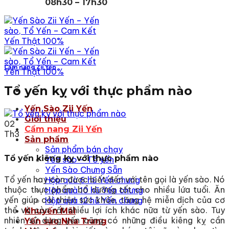
08h30 – 17h30
Cẩm nang Zii Yến
Tổ yến kỵ với thực phẩm nào
Yến Sào Zii Yến
Giới thiệu
02
Cẩm nang Zii Yến
Th3
Sản phẩm
Sản phẩm bán chạy
Tổ yến kiêng kỵ với thực phẩm nào
Yến sào – Tổ yến
Yến Sào Chưng Sẵn
Tổ yến hay còn được biết đến với tên gọi là yến sào. Nó
Hộp quà 6 hũ Yến chưng
thuộc thực phẩm bổ dưỡng tốt cho nhiều lứa tuổi. Ăn
Hộp quà 10 hũ Yến chưng
yến giúp cải thiện sức khỏe, tăng hệ miễn dịch của cơ
Hộp quà 12 hũ Yến chưng
thể và còn rất nhiều lợi ích khác nữa từ yến sào. Tuy
Khuyến Mãi
nhiên sử dụng yến cũng có những điều kiêng kỵ cần
Yến sào Nha Trang