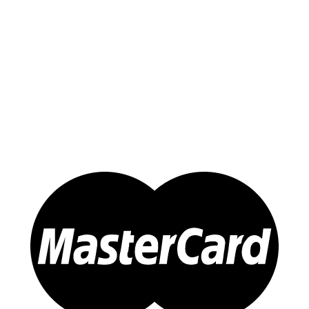
Yến Trắng Thô
Yến Tinh Chế
Tổ Yến Hồng – Yến Huyết
Yến Chưng Sẵn
Đông trùng Hạ Thảo
Sản Phẩm Khác