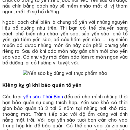
chất có trong tổ yến sẽ bị bốc hơi hết. Yến sau khi được
nấu chín bằng cách này sẽ mềm nhão mất đi vị thơm
ngon, mất đi sự bổ dưỡng.
Ngoài cách chế biến là chưng tổ yến với những nguyên
liệu bổ dưỡng như trên. Thì bạn có thể chuyển sang
cách chế biến như cháo yến sào, súp yến sào, chè tổ
yến, gà tiềm yến sào, bồ câu hầm yến sào,… Tuy nhiên
muốn có được những món ăn này cần phải chưng yên
riêng ra. Sau đó khi các món này gần chín mới cho yến
sào vào. Có như vậy mới đảm bảo làm ra món ngon vừa
bổ dưỡng lại có hương vị tuyệt vời.
Kiêng kỵ gì khi bảo quản tổ yến
Các loại
yến sào Thái Bình
đều có cho mình những thời
hạn bảo quản sự dụng thích hợp. Yến sào khô có thời
gian bảo quản từ 2 tới 3 năm tại những nơi khô ráo,
thoáng mát. Tránh tiếp xúc với độ ẩm cùng với ánh
nắng mặt trời. Với loại yến sào tươi bạn cần cho vào
trong hộp kín để bảo quản. Có thể cho vào túi zip sau