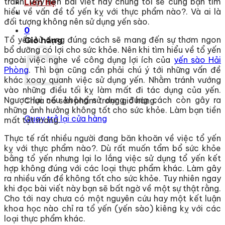
tránh. Vậy nên bài viết này chúng tôi sẽ cùng bạn tìm
Liên hệ
hiểu về vấn đề tổ yến kỵ với thực phẩm nào?. Và ai là
đối tượng không nên sử dụng yến sào.
0
Tổ yến sử dụng đúng cách sẽ mang đến sự thơm ngon
Giỏ hàng
bổ dưỡng có lợi cho sức khỏe. Nên khi tìm hiểu về tổ yến
ngoài việc nghe về công dụng lợi ích của
yến sào Hải
Phòng
. Thì bạn cũng cần phải chú ý tới những vấn đề
khác xoay quanh việc sử dụng yến. Nhằm tránh vướng
vào những điều tối kỵ làm mất đi tác dụng của yến.
Ngược lại nếu không sử dụng đúng cách còn gây ra
Chưa có sản phẩm trong giỏ hàng.
những ảnh hưởng không tốt cho sức khỏe. Làm bạn tiền
Quay trở lại cửa hàng
mất tật mang.
Thực tế rất nhiều người đang băn khoăn về việc tổ yến
kỵ với thực phẩm nào?. Dù rất muốn tẩm bổ sức khỏe
bằng tổ yến nhưng lại lo lắng việc sử dụng tổ yến kết
hợp không đúng với các loại thực phẩm khác. Làm gây
ra nhiều vấn đề không tốt cho sức khỏe. Tuy nhiên ngay
khi đọc bài viết này bạn sẽ bất ngờ về một sự thật rằng.
Cho tới nay chưa có một nguyên cứu hay một kết luận
khoa học nào chỉ ra tổ yến (yến sào) kiêng kỵ với các
loại thực phẩm khác.