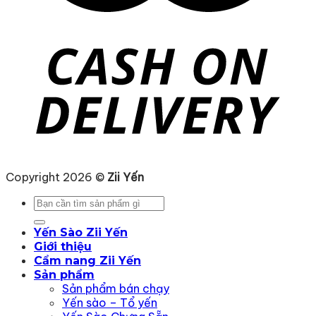
Copyright 2026 ©
Zii Yến
Tìm
kiếm:
Yến Sào Zii Yến
Giới thiệu
Cẩm nang Zii Yến
Sản phẩm
Sản phẩm bán chạy
Yến sào – Tổ yến