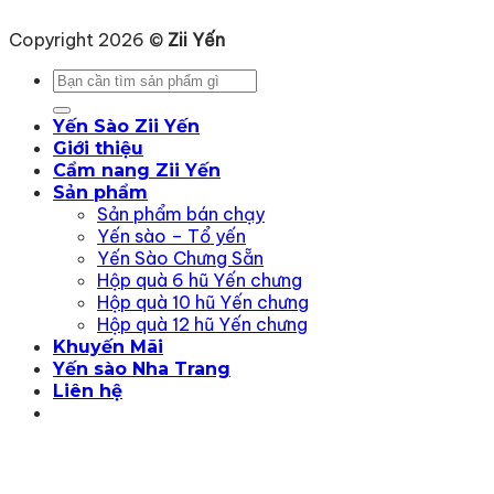
Copyright 2026 ©
Zii Yến
Tìm
kiếm:
Yến Sào Zii Yến
Giới thiệu
Cẩm nang Zii Yến
Sản phẩm
Sản phẩm bán chạy
Yến sào – Tổ yến
Yến Sào Chưng Sẵn
Hộp quà 6 hũ Yến chưng
Hộp quà 10 hũ Yến chưng
Hộp quà 12 hũ Yến chưng
Khuyến Mãi
Yến sào Nha Trang
Liên hệ