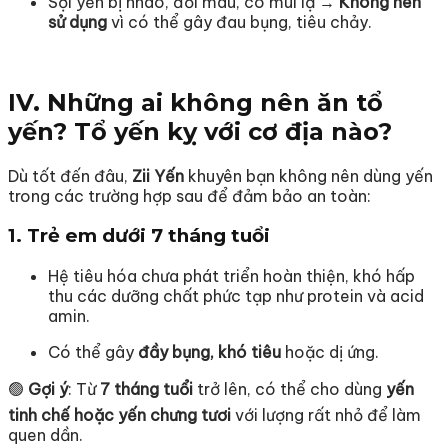
Sợi yến bị nhão, đổi màu, có mùi lạ →
Không nên
sử dụng
vì có thể gây đau bụng, tiêu chảy.
IV. Những ai không nên ăn tổ
yến? Tổ yến kỵ với cơ địa nào?
Dù tốt đến đâu,
Zii Yến
khuyên bạn không nên dùng yến
trong các trường hợp sau để đảm bảo an toàn:
1.
Trẻ em dưới 7 tháng tuổi
Hệ tiêu hóa chưa phát triển hoàn thiện, khó hấp
thu các dưỡng chất phức tạp như protein và acid
amin.
Có thể gây
đầy bụng, khó tiêu
hoặc dị ứng.
🟢
Gợi ý
: Từ
7 tháng tuổi
trở lên, có thể cho dùng
yến
tinh chế hoặc yến chưng tươi
với lượng rất nhỏ để làm
quen dần.