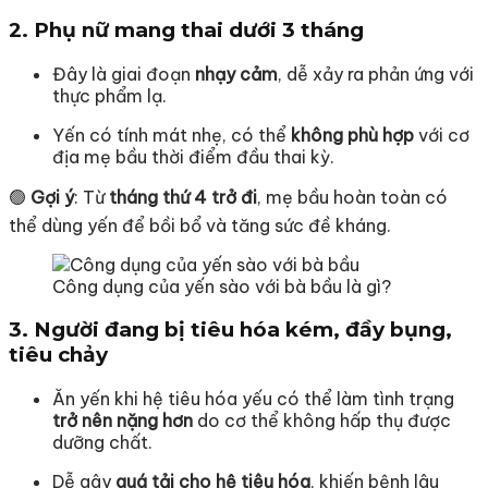
2.
Phụ nữ mang thai dưới 3 tháng
Đây là giai đoạn
nhạy cảm
, dễ xảy ra phản ứng với
thực phẩm lạ.
Yến có tính mát nhẹ, có thể
không phù hợp
với cơ
địa mẹ bầu thời điểm đầu thai kỳ.
🟢
Gợi ý
: Từ
tháng thứ 4 trở đi
, mẹ bầu hoàn toàn có
thể dùng yến để bồi bổ và tăng sức đề kháng.
Công dụng của yến sào với bà bầu là gì?
3.
Người đang bị tiêu hóa kém, đầy bụng,
tiêu chảy
Ăn yến khi hệ tiêu hóa yếu có thể làm tình trạng
trở nên nặng hơn
do cơ thể không hấp thụ được
dưỡng chất.
Dễ gây
quá tải cho hệ tiêu hóa
, khiến bệnh lâu