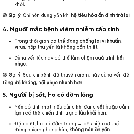
khỏi.
🟢
Gợi ý
: Chỉ nên dùng yến khi
hệ tiêu hóa ổn định trở lại
.
4.
Người mắc bệnh viêm nhiễm cấp tính
Trong thời gian cơ thể đang
chống lại vi khuẩn,
virus
, hấp thu yến là không cần thiết.
Dùng yến lúc này có thể
làm chậm quá trình hồi
phục
.
🟢
Gợi ý
: Sau khi bệnh đã thuyên giảm, hãy dùng yến để
tăng đề kháng, hồi phục nhanh hơn
.
5.
Người bị sốt, ho có đờm lỏng
Yến có tính mát, nếu dùng khi đang
sốt hoặc cảm
lạnh
có thể khiến tình trạng
lâu khỏi hơn
.
Đặc biệt, ho có đờm trong → dấu hiệu cơ thể
đang nhiễm phong hàn,
không nên ăn yến
.