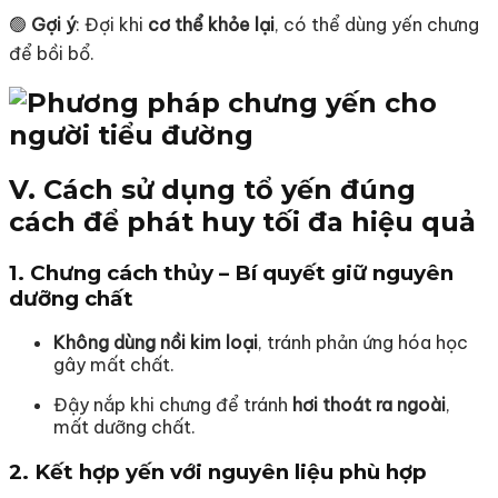
🟢
Gợi ý
: Đợi khi
cơ thể khỏe lại
, có thể dùng yến chưng
để bồi bổ.
V. Cách sử dụng tổ yến đúng
cách để phát huy tối đa hiệu quả
1. Chưng cách thủy – Bí quyết giữ nguyên
dưỡng chất
Không dùng nồi kim loại
, tránh phản ứng hóa học
gây mất chất.
Đậy nắp khi chưng để tránh
hơi thoát ra ngoài
,
mất dưỡng chất.
2. Kết hợp yến với nguyên liệu phù hợp