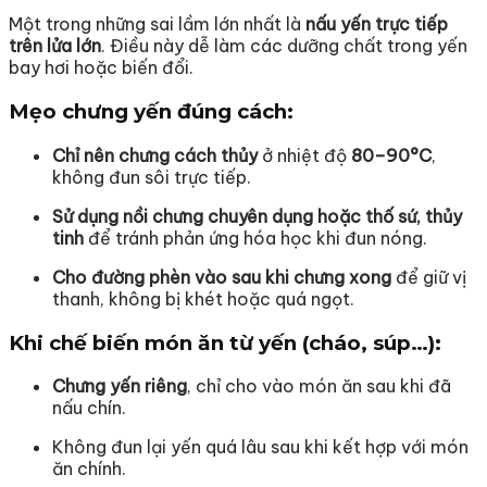
Một trong những sai lầm lớn nhất là
nấu yến trực tiếp
trên lửa lớn
. Điều này dễ làm các dưỡng chất trong yến
bay hơi hoặc biến đổi.
Mẹo chưng yến đúng cách:
Chỉ nên chưng cách thủy
ở nhiệt độ
80–90°C
,
không đun sôi trực tiếp.
Sử dụng nồi chưng chuyên dụng hoặc thố sứ, thủy
tinh
để tránh phản ứng hóa học khi đun nóng.
Cho đường phèn vào sau khi chưng xong
để giữ vị
thanh, không bị khét hoặc quá ngọt.
Khi chế biến món ăn từ yến (cháo, súp…):
Chưng yến riêng
, chỉ cho vào món ăn sau khi đã
nấu chín.
Không đun lại yến quá lâu sau khi kết hợp với món
ăn chính.