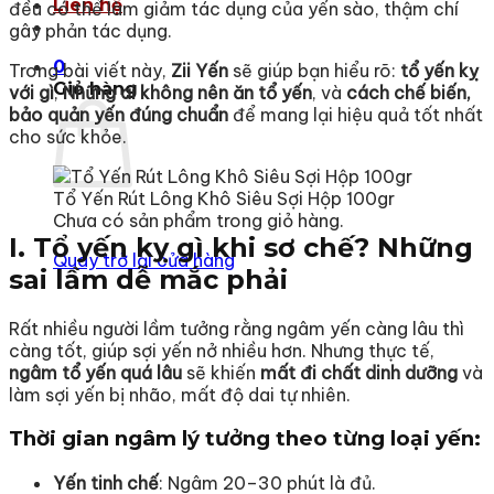
Liên hệ
đều có thể làm giảm tác dụng của yến sào, thậm chí
gây phản tác dụng.
0
Trong bài viết này,
Zii Yến
sẽ giúp bạn hiểu rõ:
tổ yến kỵ
Giỏ hàng
với gì
,
Những ai không nên ăn tổ yến
, và
cách chế biến,
bảo quản yến đúng chuẩn
để mang lại hiệu quả tốt nhất
cho sức khỏe.
Tổ Yến Rút Lông Khô Siêu Sợi Hộp 100gr
Chưa có sản phẩm trong giỏ hàng.
I. Tổ yến kỵ gì khi sơ chế? Những
Quay trở lại cửa hàng
sai lầm dễ mắc phải
Rất nhiều người lầm tưởng rằng ngâm yến càng lâu thì
càng tốt, giúp sợi yến nở nhiều hơn. Nhưng thực tế,
ngâm tổ yến quá lâu
sẽ khiến
mất đi chất dinh dưỡng
và
làm sợi yến bị nhão, mất độ dai tự nhiên.
Thời gian ngâm lý tưởng theo từng loại yến:
Yến tinh chế
: Ngâm 20–30 phút là đủ.