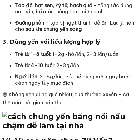
Táo đỏ, hạt sen, kỷ tử, bạch quả
– tăng tác dụng
an thần, bổ máu, nâng cao miễn dịch.
Đường phèn
– tạo vị ngọt thanh, dễ ăn. Lưu ý: nên
cho
sau khi chưng yến xong
.
3. Dùng yến với liều lượng hợp lý
Trẻ từ 1–3 tuổi
: 1–2g khô/lần, 2–3 lần/tuần
Trẻ từ 4–10 tuổi
: 2–3g/lần
Người lớn
: 3–5g/lần, có thể dùng mỗi ngày hoặc
cách ngày tùy mục đích
🟡 Không nên dùng quá nhiều, quá thường xuyên – cơ
thể cần thời gian hấp thu.