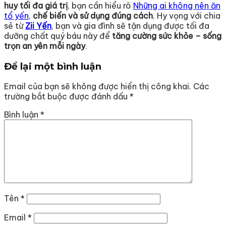
huy tối đa giá trị
, bạn cần hiểu rõ
Những ai không nên ăn
tổ yến
,
chế biến và sử dụng đúng cách
. Hy vọng với chia
sẻ từ
Zii Yến
, bạn và gia đình sẽ tận dụng được tối đa
dưỡng chất quý báu này để
tăng cường sức khỏe – sống
trọn an yên mỗi ngày
.
Để lại một bình luận
Email của bạn sẽ không được hiển thị công khai.
Các
trường bắt buộc được đánh dấu
*
Bình luận
*
Tên
*
Email
*