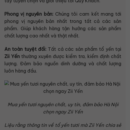
tay tuyển chọn và giới thiệu tới Quý Khách.
Phong vị nguyên bản:
Chúng tôi cam kết mang tới
phong vị nguyên bản nhất trong tất cả các sản
phẩm. Giúp khách hàng tận hưởng các sản phẩm
chất lượng cao nhất và thật nhất.
An toàn tuyệt đối:
Tất cả các sản phẩm tổ yến tại
Zii Yến
thường xuyên được kiểm tra, kiểm định chất
lượng. Đảm bảo nguồn dinh dưỡng và chất lượng
luôn hàng đầu.
Mua yến tươi nguyên chất, uy tín, đảm bảo Hà Nội
chọn ngay Zii Yến
Liệu rằng thông tin về tổ yến tươi mà Zii Yến chia sẻ