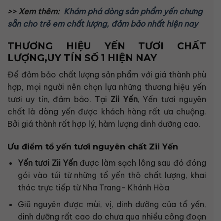
>> Xem thêm:
Khám phá dòng sản phẩm yến chưng
sẵn cho trẻ em chất lượng, đảm bảo nhất hiện nay
THƯƠNG HIỆU YẾN TƯƠI CHẤT
LƯỢNG,UY TÍN SỐ 1 HIỆN NAY
Để đảm bảo chất lượng sản phẩm với giá thành phù
hợp, mọi người nên chọn lựa những thương hiệu yến
tươi uy tín, đảm bảo. Tại
Zii Yến
, Yến tươi nguyên
chất là dòng yến được khách hàng rất ưa chuộng.
Bởi giá thành rất hợp lý, hàm lượng dinh dưỡng cao.
Ưu điểm tổ yến tươi nguyên chất Zii Yến
Yến tươi Zii Yến
được làm sạch lông sau đó đóng
gói vào túi từ những tổ yến thô chất lượng, khai
thác trực tiếp từ Nha Trang- Khánh Hòa
Giũ nguyên được mùi, vị, dinh dưỡng của tổ yến,
dinh dưỡng rất cao do chưa qua nhiều công đoạn